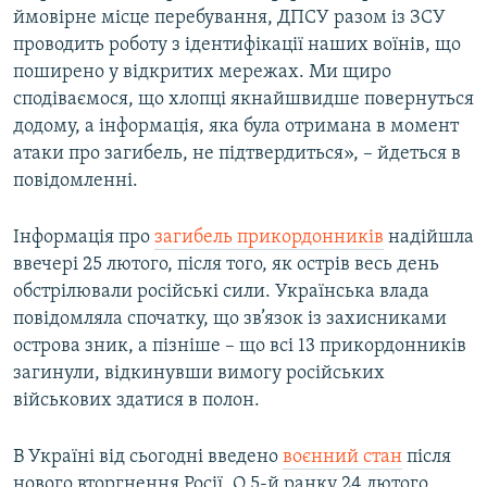
ймовірне місце перебування, ДПСУ разом із ЗСУ
Усі сайти RFE/RL
проводить роботу з ідентифікації наших воїнів, що
поширено у відкритих мережах. Ми щиро
сподіваємося, що хлопці якнайшвидше повернуться
додому, а інформація, яка була отримана в момент
атаки про загибель, не підтвердиться», – йдеться в
повідомленні.
Інформація про
загибель прикордонників
надійшла
ввечері 25 лютого, після того, як острів весь день
обстрілювали російські сили. Українська влада
повідомляла спочатку, що зв’язок із захисниками
острова зник, а пізніше – що всі 13 прикордонників
загинули, відкинувши вимогу російських
військових здатися в полон.
В Україні від сьогодні введено
воєнний стан
після
нового вторгнення Росії. О 5-й ранку 24 лютого