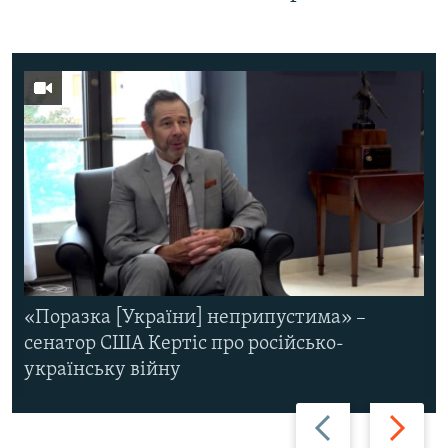
«Поразка [України] неприпустима» –
сенатор США Кертіс про російсько-
українську війну
Назад
Вперед