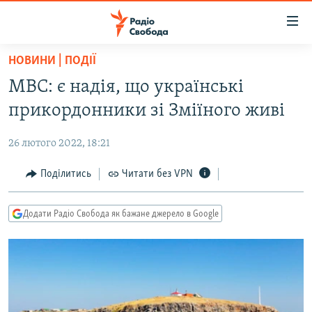
Доступність
посилання
Перейти
НОВИНИ | ПОДІЇ
до
РАДІО СВОБОДА – 70 РОКІВ
МВС: є надія, що українські
основного
ВСЕ ЗА ДОБУ
матеріалу
прикордонники зі Зміїного живі
СТАТТІ
Перейти
до
26 лютого 2022, 18:21
ВІЙНА
ПОЛІТИКА
основної
РОСІЙСЬКА «ФІЛЬТРАЦІЯ»
Поділитись
Читати без VPN
ЕКОНОМІКА
навігації
Перейти
ДОНБАС.РЕАЛІЇ
СУСПІЛЬСТВО
до
Додати Радіо Свобода як бажане джерело в Google
КРИМ.РЕАЛІЇ
КУЛЬТУРА
пошуку
ТИ ЯК?
СПОРТ
СХЕМИ
УКРАЇНА
КИТАЙ.ВИКЛИКИ
СВІТ