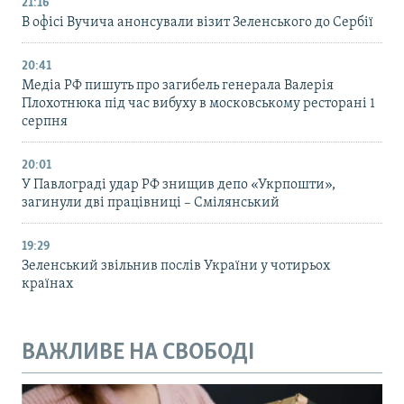
21:16
В офісі Вучича анонсували візит Зеленського до Сербії
20:41
Медіа РФ пишуть про загибель генерала Валерія
Плохотнюка під час вибуху в московському ресторані 1
серпня
20:01
У Павлограді удар РФ знищив депо «Укрпошти»,
загинули дві працівниці – Смілянський
19:29
Зеленський звільнив послів України у чотирьох
країнах
ВАЖЛИВЕ НА СВОБОДІ