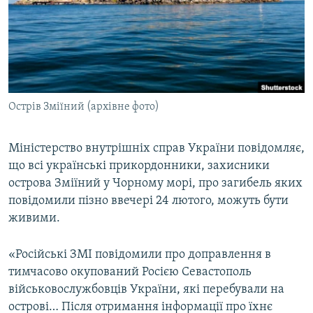
МУЛЬТИМЕДІА
ФОТО
СПЕЦПРОЄКТИ
ПОДКАСТИ
Острів Зміїний (архівне фото)
КРИМ РЕАЛІЇ
РУС
Міністерство внутрішніх справ України повідомляє,
що всі українські прикордонники, захисники
УКР
острова Зміїний у Чорному морі, про загибель яких
КТАТ
повідомили пізно ввечері 24 лютого, можуть бути
живими.
ДОЛУЧАЙСЯ!
«Російські ЗМІ повідомили про доправлення в
тимчасово окупований Росією Севастополь
військовослужбовців України, які перебували на
острові… Після отримання інформації про їхнє