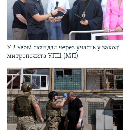
У Львові скандал через участь у заході
митрополита УПЦ (МП)