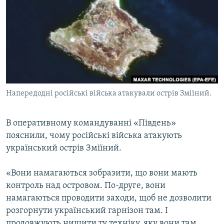
МУЛЬТИМЕДІА
ФОТО
СПЕЦПРОЄКТИ
ПОДКАСТИ
КРИМ РЕАЛІЇ
Напередодні російські війська атакували острів Зміїний.
РУС
УКР
В оперативному командуванні «Південь»
пояснили, чому російські війська атакують
КТАТ
український острів Зміїний.
ДОЛУЧАЙСЯ!
«Вони намагаються зобразити, що вони мають
контроль над островом. По-друге, вони
намагаються проводити заходи, щоб не дозволити
розгорнути український гарнізон там. І
продовжують нищити ту техніку, яку вони там