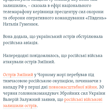
Усі сайти RFE/RL
залишили», – сказала в ефірі національного
телемарафону керівниця пресцентру сил охорони
та оборони оперативного командування «Південь»
Наталія Гуменюк.
Вона додала, що український острів обстрілювала
російська авіація.
Напередодні повідомлялось, що російські війська
атакували острів Зміїний.
Острів Зміїний
у Чорному морі перебував під
тимчасовою російською окупацією, починаючи з
нападу РФ у перші дні
повномасштабної війни
. 30
червня головнокомандувач Збройних сил України
Валерій Залужний заявив, що
російські військові
залишили острів
.