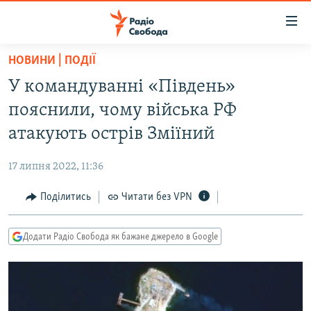
Доступність
посилання
Перейти
НОВИНИ | ПОДІЇ
до
РАДІО СВОБОДА – 70 РОКІВ
У командуванні «Південь»
основного
ВСЕ ЗА ДОБУ
матеріалу
пояснили, чому війська РФ
СТАТТІ
Перейти
атакують острів Зміїний
до
ВІЙНА
ПОЛІТИКА
основної
17 липня 2022, 11:36
РОСІЙСЬКА «ФІЛЬТРАЦІЯ»
ЕКОНОМІКА
навігації
Перейти
Поділитись
Читати без VPN
ДОНБАС.РЕАЛІЇ
СУСПІЛЬСТВО
до
КРИМ.РЕАЛІЇ
КУЛЬТУРА
пошуку
Додати Радіо Свобода як бажане джерело в Google
ТИ ЯК?
СПОРТ
СХЕМИ
УКРАЇНА
КИТАЙ.ВИКЛИКИ
СВІТ