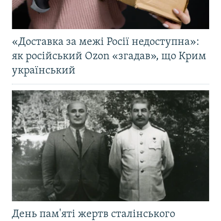
«Доставка за межі Росії недоступна»:
як російський Ozon «згадав», що Крим
український
День пам'яті жертв сталінського