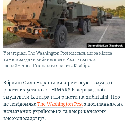
МУЛЬТИМЕДІА
ФОТО
СПЕЦПРОЄКТИ
ПОДКАСТИ
КРИМ РЕАЛІЇ
У матеріалі The Washington Post йдеться, що за кілька
РУС
тижнів завдяки хибним цілям Росія втратила
щонайменше 10 крилатих ракет «Калібр»
УКР
КТАТ
Збройні Сили України використовують муляжі
ракетних установок HIMARS із дерева, щоб
ДОЛУЧАЙСЯ!
змушувати їх витрачати ракети на хибні цілі. Про
це повідомляє
The Washington Post
з посиланням на
неназваних українських та американських
високопосадовців.