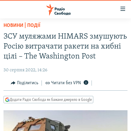
Доступність
посилання
Перейти
НОВИНИ | ПОДІЇ
до
РАДІО СВОБОДА – 70 РОКІВ
ЗСУ муляжами HIMARS змушують
основного
ВСЕ ЗА ДОБУ
матеріалу
Росію витрачати ракети на хибні
СТАТТІ
Перейти
цілі – The Washington Post
до
ВІЙНА
ПОЛІТИКА
основної
30 серпня 2022, 14:26
РОСІЙСЬКА «ФІЛЬТРАЦІЯ»
ЕКОНОМІКА
навігації
Перейти
Поділитись
Читати без VPN
ДОНБАС.РЕАЛІЇ
СУСПІЛЬСТВО
до
КРИМ.РЕАЛІЇ
КУЛЬТУРА
пошуку
Додати Радіо Свобода як бажане джерело в Google
ТИ ЯК?
СПОРТ
СХЕМИ
УКРАЇНА
КИТАЙ.ВИКЛИКИ
СВІТ