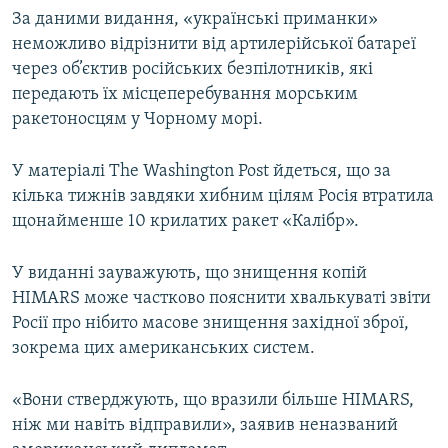
За даними видання, «українські приманки»
Усі сайти RFE/RL
неможливо відрізнити від артилерійської батареї
через об’єктив російських безпілотників, які
передають їх місцеперебування морським
ракетоносцям у Чорному морі.
У матеріалі The Washington Post йдеться, що за
кілька тижнів завдяки хибним цілям Росія втратила
щонайменше 10 крилатих ракет «Калібр».
У виданні зауважують, що знищення копій
HIMARS може частково пояснити хвалькуваті звіти
Росії про нібито масове знищення західної зброї,
зокрема цих американських систем.
«Вони стверджують, що вразили більше HIMARS,
ніж ми навіть відправили», заявив неназваний