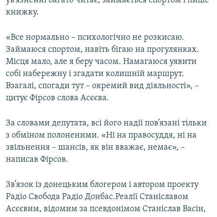
ув’язненні багато читає, займається спортом і пише
Усі сайти RFE/RL
книжку.
«Все нормально – психологічно не розкисаю.
Займаюся спортом, навіть бігаю на прогулянках.
Місця мало, але я беру часом. Намагаюся уявити
собі набережну і згадати колишній маршрут.
Взагалі, спогади тут – окремий вид діяльності», –
цитує Фірсов слова Асєєва.
За словами депутата, всі його надії пов’язані тільки
з обміном полоненими. «Ні на правосуддя, ні на
звільнення – шансів, як він вважає, немає», –
написав Фірсов.
Зв’язок із донецьким блогером і автором проекту
Радіо Свобода Радіо Донбас.Реалії Станіславом
Асєєвим, відомим за псевдонімом Станіслав Васін,