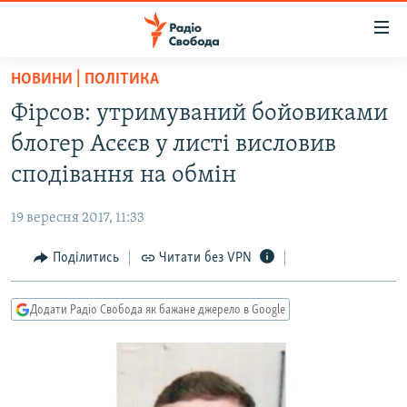
Доступність
посилання
Перейти
НОВИНИ | ПОЛІТИКА
до
РАДІО СВОБОДА – 70 РОКІВ
Фірсов: утримуваний бойовиками
основного
ВСЕ ЗА ДОБУ
матеріалу
блогер Асєєв у листі висловив
СТАТТІ
Перейти
сподівання на обмін
до
ВІЙНА
ПОЛІТИКА
основної
19 вересня 2017, 11:33
РОСІЙСЬКА «ФІЛЬТРАЦІЯ»
ЕКОНОМІКА
навігації
Перейти
Поділитись
Читати без VPN
ДОНБАС.РЕАЛІЇ
СУСПІЛЬСТВО
до
КРИМ.РЕАЛІЇ
КУЛЬТУРА
пошуку
Додати Радіо Свобода як бажане джерело в Google
ТИ ЯК?
СПОРТ
СХЕМИ
УКРАЇНА
КИТАЙ.ВИКЛИКИ
СВІТ