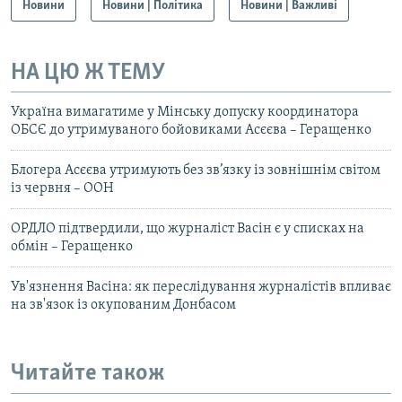
Новини
Новини | Політика
Новини | Важливі
НА ЦЮ Ж ТЕМУ
Україна вимагатиме у Мінську допуску координатора
ОБСЄ до утримуваного бойовиками Асєєва – Геращенко
Блогера Асєєва утримують без зв’язку із зовнішнім світом
із червня – ООН
ОРДЛО підтвердили, що журналіст Васін є у списках на
обмін – Геращенко
Ув'язнення Васіна: як переслідування журналістів впливає
на зв'язок із окупованим Донбасом
Читайте також