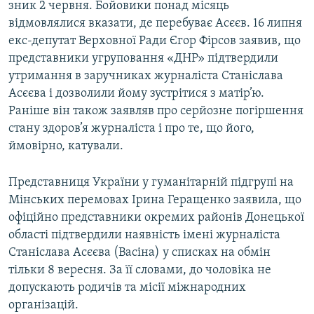
зник 2 червня. Бойовики понад місяць
відмовлялися вказати, де перебуває Асєєв. 16 липня
екс-депутат Верховної Ради Єгор Фірсов заявив, що
представники угруповання «ДНР» підтвердили
утримання в заручниках журналіста Станіслава
Асєєва і дозволили йому зустрітися з матір’ю.
Раніше він також заявляв про серйозне погіршення
стану здоров’я журналіста і про те, що його,
ймовірно, катували.
Представниця України у гуманітарній підгрупі на
Мінських перемовах Ірина Геращенко заявила, що
офіційно представники окремих районів Донецької
області підтвердили наявність імені журналіста
Станіслава Асєєва (Васіна) у списках на обмін
тільки 8 вересня. За її словами, до чоловіка не
допускають родичів та місії міжнародних
організацій.