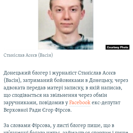
МУЛЬТИМЕДІА
ФОТО
СПЕЦПРОЄКТИ
ПОДКАСТИ
КРИМ РЕАЛІЇ
Станіслав Асєєв (Васін)
РУС
УКР
Донецький блогер і журналіст Станіслав Асєєв
(Васін), затриманий бойовиками в Донецьку, через
КТАТ
адвоката передав матері записку, в якій написав,
що сподівається на звільнення через обмін
ДОЛУЧАЙСЯ!
заручниками, повідомив у
Facebook
екс-депутат
Верховної Ради Єгор Фірсов.
За словами Фірсова, у листі блогер пише, що в