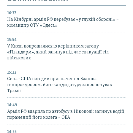
16:37
На Кінбурні армія РФ перебуває «у глухій обороні» –
командир ОТУ «Одеса»
15:54
У Києві попрощалися із керівником загону
«Плацдарм», який загинув під час евакуації тіл
військових
15:22
Сенат США погодив призначення Бланша
генпрокурором: його кандидатуру запропонував
Трамп
14:49
Армія РФ вдарила по автобусу в Нікополі: загинув водій,
поранений його колега – ОВА
14:33