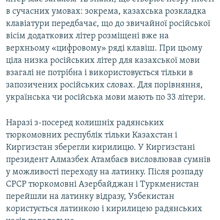
в сучасних умовах: зокрема, казахська розкладка
клавіатури передбачає, що до звичайної російської
вісім додаткових літер розміщені вже на
верхньому «цифровому» ряді клавіш. При цьому
ціла низка російських літер для казахської мови
взагалі не потрібна і використовується тільки в
запозичених російських словах. Для порівняння,
українська чи російська мови мають по 33 літери.
Наразі з-посеред колишніх радянських
тюркомовних республік тільки Казахстан і
Киргизстан зберегли кирилицю. У Киргизстані
президент Алмазбек Атамбаєв висловлював сумнів
у можливості переходу на латинку. Після розпаду
СРСР тюркомовні Азербайджан і Туркменистан
перейшли на латинку відразу, Узбекистан
користується латинкою і кирилицею радянських