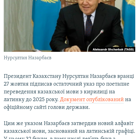
МУЛЬТИМЕДІА
ФОТО
СПЕЦПРОЄКТИ
ПОДКАСТИ
КРИМ РЕАЛІЇ
Нурсултан Назарбаєв
РУС
УКР
Президент Казахстану Нурсултан Назарбаєв вранці
27 жовтня підписав остаточний указ про поетапне
КТАТ
переведення казахської мови з кирилиці на
латинку до 2025 року.
Документ опублікований
на
ДОЛУЧАЙСЯ!
офіційному сайті голови держави.
Цим же указом Назарбаєв затвердив новий алфавіт
казахської мови, заснований на латинській графіці.