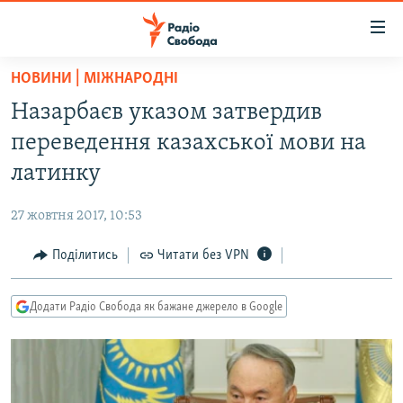
Доступність
посилання
Перейти
НОВИНИ | МІЖНАРОДНІ
до
РАДІО СВОБОДА – 70 РОКІВ
Назарбаєв указом затвердив
основного
ВСЕ ЗА ДОБУ
матеріалу
переведення казахської мови на
СТАТТІ
Перейти
латинку
до
ВІЙНА
ПОЛІТИКА
основної
27 жовтня 2017, 10:53
РОСІЙСЬКА «ФІЛЬТРАЦІЯ»
ЕКОНОМІКА
навігації
Перейти
Поділитись
Читати без VPN
ДОНБАС.РЕАЛІЇ
СУСПІЛЬСТВО
до
КРИМ.РЕАЛІЇ
КУЛЬТУРА
пошуку
Додати Радіо Свобода як бажане джерело в Google
ТИ ЯК?
СПОРТ
СХЕМИ
УКРАЇНА
КИТАЙ.ВИКЛИКИ
СВІТ