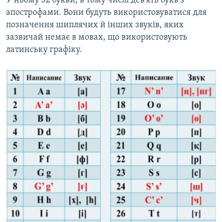
У ньому 32 букви, в тому числі дев’ять букв з
Усі сайти RFE/RL
апострофами. Вони будуть використовуватися для
позначення шиплячих й інших звуків, яких
зазвичай немає в мовах, що використовують
латинську графіку.