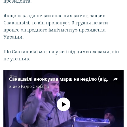
президента.
Усі сайти RFE/RL
Якщо ж влада не виконає цих вимог, заявив
Саакашвілі, то він пропонує з 3 грудня почати
процес «народного імпічменту» президента
України.
Що Саакашвілі мав на увазі під цими словами, він
не уточнив.
Сакашвілі анонсував марш на неділю (відео)
відео
Радіо Свобода
No media source currently available