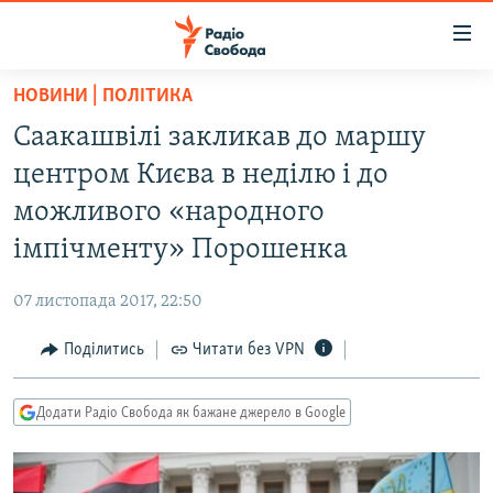
Доступність
посилання
Перейти
НОВИНИ | ПОЛІТИКА
до
РАДІО СВОБОДА – 70 РОКІВ
Саакашвілі закликав до маршу
основного
ВСЕ ЗА ДОБУ
матеріалу
центром Києва в неділю і до
СТАТТІ
Перейти
можливого «народного
до
ВІЙНА
ПОЛІТИКА
імпічменту» Порошенка
основної
РОСІЙСЬКА «ФІЛЬТРАЦІЯ»
ЕКОНОМІКА
навігації
07 листопада 2017, 22:50
Перейти
ДОНБАС.РЕАЛІЇ
СУСПІЛЬСТВО
до
Поділитись
Читати без VPN
КРИМ.РЕАЛІЇ
КУЛЬТУРА
пошуку
ТИ ЯК?
СПОРТ
Додати Радіо Свобода як бажане джерело в Google
СХЕМИ
УКРАЇНА
КИТАЙ.ВИКЛИКИ
СВІТ