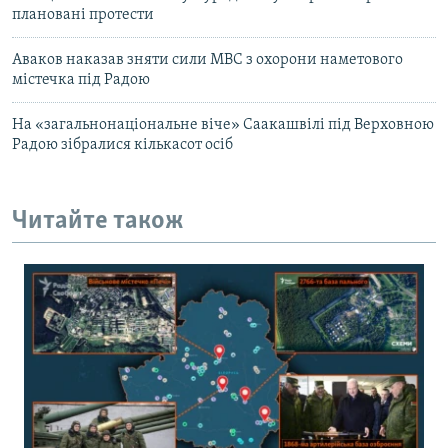
плановані протести
Аваков наказав зняти сили МВС з охорони наметового
містечка під Радою
На «загальнонаціональне віче» Саакашвілі під Верховною
Радою зібралися кількасот осіб
Читайте також