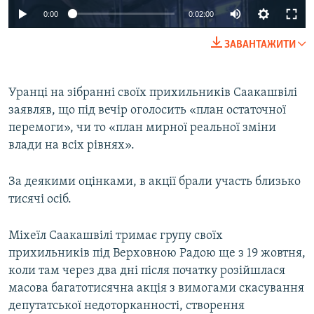
0:00
0:02:00
ЗАВАНТАЖИТИ
Уранці на зібранні своїх прихильників Саакашвілі
заявляв, що під вечір оголосить «план остаточної
перемоги», чи то «план мирної реальної зміни
влади на всіх рівнях».
За деякими оцінками, в акції брали участь близько
тисячі осіб.
Міхеїл Саакашвілі тримає групу своїх
прихильників під Верховною Радою ще з 19 жовтня,
коли там через два дні після початку розійшлася
масова багатотисячна акція з вимогами скасування
депутатської недоторканності, створення