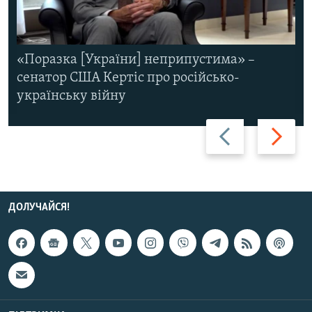
«Поразка [України] неприпустима» –
сенатор США Кертіс про російсько-
українську війну
Назад
Вперед
ДОЛУЧАЙСЯ!