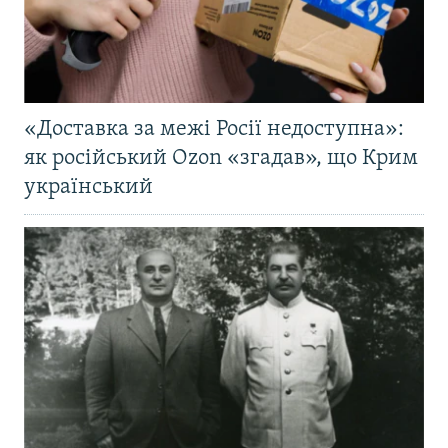
«Доставка за межі Росії недоступна»:
як російський Ozon «згадав», що Крим
український