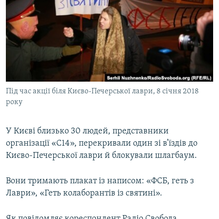
МУЛЬТИМЕДІА
ФОТО
СПЕЦПРОЄКТИ
ПОДКАСТИ
КРИМ РЕАЛІЇ
Під час акції біля Києво-Печерської лаври, 8 січня 2018
РУС
року
УКР
У Києві близько 30 людей, представники
КТАТ
організації «С14», перекривали один зі в’їздів до
Києво-Печерської лаври й блокували шлагбаум.
ДОЛУЧАЙСЯ!
Вони тримають плакат із написом: «ФСБ, геть з
Лаври», «Геть колаборантів із святині».
Як повідомляє кореспондент Радіо Свобода,