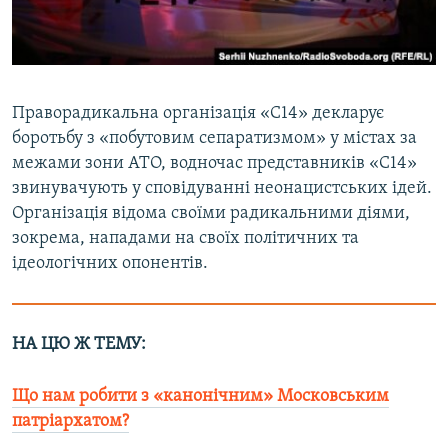
Праворадикальна організація «С14» декларує
боротьбу з «побутовим сепаратизмом» у містах за
межами зони АТО, водночас представників «С14»
звинувачують у сповідуванні неонацистських ідей.
Організація відома своїми радикальними діями,
зокрема, нападами на своїх політичних та
ідеологічних опонентів.
НА ЦЮ Ж ТЕМУ:
Що нам робити з «канонічним» Московським
патріархатом?​