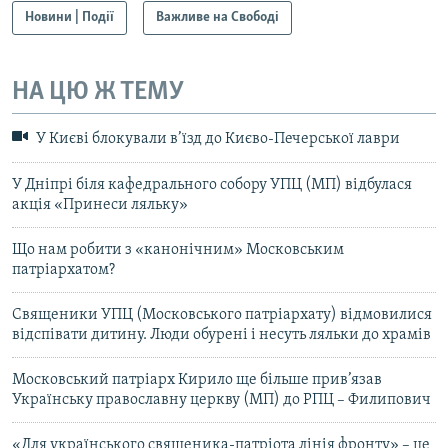
Новини | Події
Важливе на Свободі
НА ЦЮ Ж ТЕМУ
У Києві блокували в’їзд до Києво-Печерської лаври
У Дніпрі біля кафедрального собору УПЦ (МП) відбулася
акція «Принеси ляльку»
Що нам робити з «канонічним» Московським
патріархатом?
Священики УПЦ (Московського патріархату) відмовилися
відспівати дитину. Люди обурені і несуть ляльки до храмів
​Московський патріарх Кирило ще більше прив’язав
Українську православну церкву (МП) до РПЦ – Филипович
​«Для українського священика-патріота лінія фронту» – це