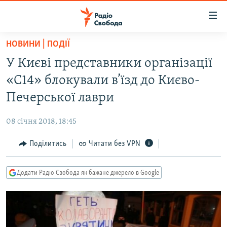
Доступність
посилання
Перейти
НОВИНИ | ПОДІЇ
до
РАДІО СВОБОДА – 70 РОКІВ
У Києві представники організації
основного
ВСЕ ЗА ДОБУ
матеріалу
«С14» блокували в’їзд до Києво-
СТАТТІ
Перейти
Печерської лаври
до
ВІЙНА
ПОЛІТИКА
основної
08 січня 2018, 18:45
РОСІЙСЬКА «ФІЛЬТРАЦІЯ»
ЕКОНОМІКА
навігації
Перейти
Поділитись
Читати без VPN
ДОНБАС.РЕАЛІЇ
СУСПІЛЬСТВО
до
КРИМ.РЕАЛІЇ
КУЛЬТУРА
пошуку
Додати Радіо Свобода як бажане джерело в Google
ТИ ЯК?
СПОРТ
СХЕМИ
УКРАЇНА
КИТАЙ.ВИКЛИКИ
СВІТ