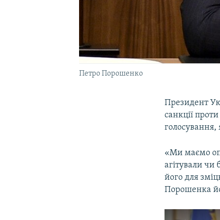
Петро Порошенко
Президент Ук
санкції проти
голосування, 
«Ми маємо опр
агітували чи 
його для зміц
Порошенка йо