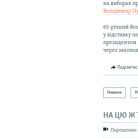
на виборах п
Володимир Пут
65-річний Вол
у відставку п
президентом 
через законод
Поділитис
Новини
У
НА ЦЮ Ж
Порошенко н