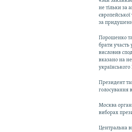
«Ми закликає
не тільки за 
європейської 
за придушення
Порошенко та
брати участь
висловив спод
вказано на не
українського
Президент т
голосування 
Москва органі
виборах прези
Центральна в