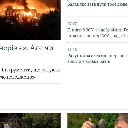
Балаклію загинули троє люд
07:27
Генштаб ЗСУ: за добу війни Ро
втратила понад 1300 солдатів
ерів є». Але чи
23:45
Рахунки за електроенергію в
зросли в кілька разів
 інструменти, що рятують
уло погоджено»