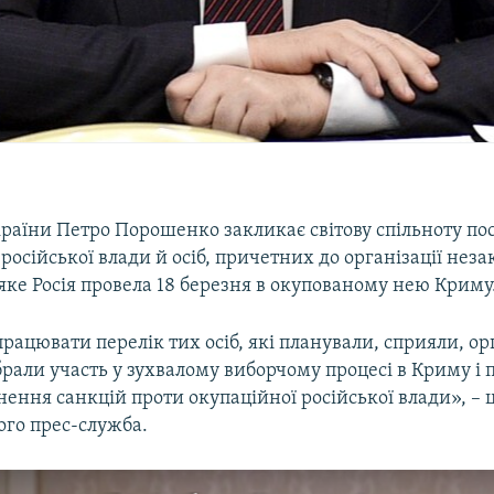
раїни Петро Порошенко закликає світову спільноту по
 російської влади й осіб, причетних до організації нез
яке Росія провела 18 березня в окупованому нею Криму
ацювати перелік тих осіб, які планували, сприяли, ор
брали участь у зухвалому виборчому процесі в Криму і
нення санкцій проти окупаційної російської влади», – 
го прес-служба.