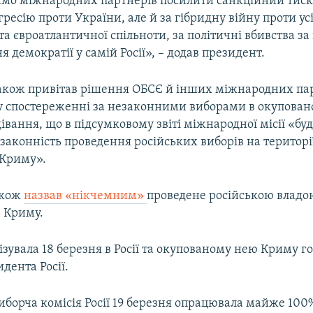
мо міжнародних партнерів посилити санкційний тиск 
агресію проти України, але й за гібридну війну проти усі
та євроатлантичної спільноти, за політичні вбивства за
 демократії у самій Росії», – додав президент.
кож привітав рішення ОБСЄ й інших міжнародних пар
 у спостереженні за незаконними виборами в окупован
івання, що в підсумковому звіті міжнародної місії «буд
законність проведення російських виборів на територі
 Криму».
акож
назвав «нікчемним»
проведене російською владо
в Криму.
зувала 18 березня в Росії та окупованому нею Криму г
дента Росії.
иборча комісія Росії 19 березня опрацювала майже 100