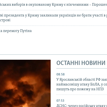
ійських виборів в окупованому Криму є нікчемними – Пороше
ві президента у Криму закликали українців не брати участі в
строві
на перемогу Путіна
ОСТАННІ НОВИНИ
08:58
У Ярославській області РФ за
наймасовішу атаку БпЛА, у 
пишуть про пожежу на НПЗ
07:53
ДСНС: через російську атаку 