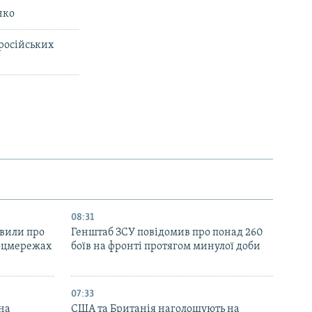
нко
 російських
08:31
явили про
Генштаб ЗСУ повідомив про понад 260
соцмережах
боїв на фронті протягом минулої доби
07:33
на
США та Британія наголошують на