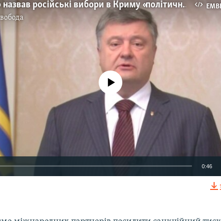
Порошенко назвав російські вибори в Криму «політичним фарсом» (відео)
EMB
Свобода
No media source currently available
0:46
EMBED