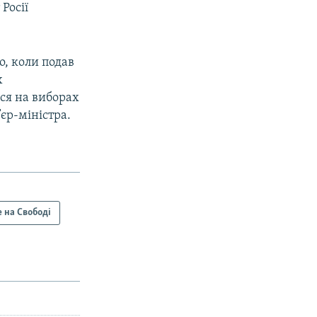
Росії
о, коли подав
х
ся на виборах
єр-міністра.
 на Свободі