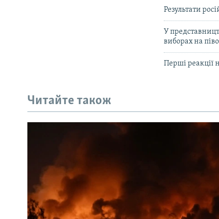
Результати рос
У представницт
виборах на піво
Перші реакції 
Читайте також