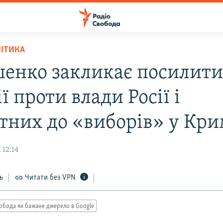
ЛІТИКА
енко закликає посилит
ї проти влади Росії і
тних до «виборів» у Кр
 12:14
ь
Читати без VPN
обода як бажане джерело в Google