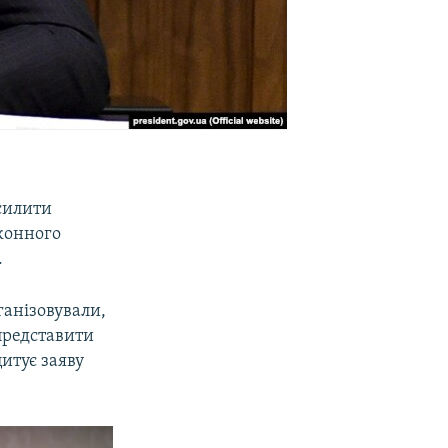
силити
аконного
.
ганізовували,
 представити
цитує заяву