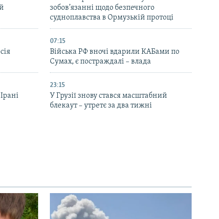
ей
зобов’язанні щодо безпечного
судноплавства в Ормузькій протоці
07:15
сія
Війська РФ вночі вдарили КАБами по
Сумах, є постраждалі – влада
23:15
 Ірані
У Грузії знову стався масштабний
блекаут – утретє за два тижні