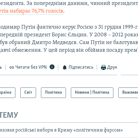
резидента. За попередніми даними, чинний президент 
ін набирає 76,7% голосів
.
одимир Путін фактично керує Росією з 31 грудня 1999-г
опередній президент Борис Єльцин. У 2008 – 2012 рока
був обраний Дмитро Медведєв. Сам Путін не балотував
авчі обмеження. У цей період він обіймав посаду прем’
ь
Читати без VPN
Підписатись
Друк
країна
Світ
Політика
Новини | Політика
Важливе
 ТЕМУ
азвав російські вибори в Криму «політичним фарсом»