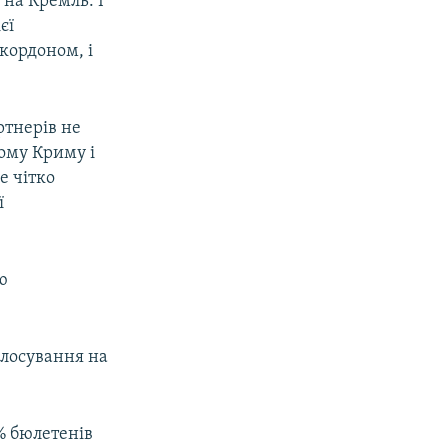
на Кремль. І
єї
 кордоном, і
тнерів не
px
width
ому Криму і
е чітко
ї
ю
олосування на
% бюлетенів