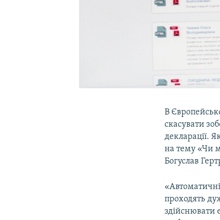
В Європейськ
скасувати зоб
декларації. Я
на тему «Чи м
Богуслав Герт
«Автоматичні
проходять ду
здійснювати 