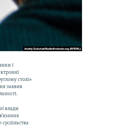
янки і
ектронні
руглому столі»
тня заявив
льності.
ої влади
в’язання
 суспільства