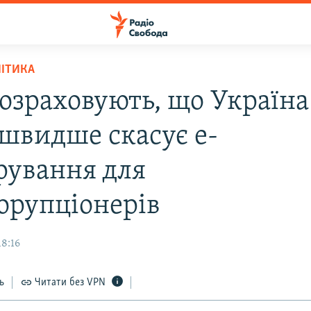
ЛІТИКА
розраховують, що Україна
швидше скасує е-
рування для
орупціонерів
18:16
ь
Читати без VPN