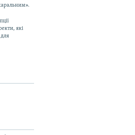
«каральним».
пції
екти, які
 для