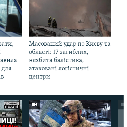
вати,
Масований удар по Києву та
С
області: 17 загиблих,
равила
незбита балістика,
 для
атаковані логістичні
ів
центри