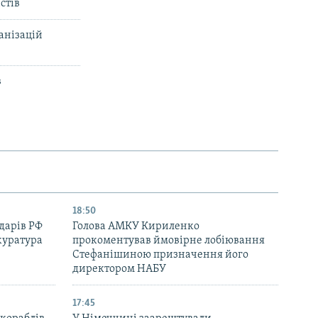
стів
анізацій
в
18:50
дарів РФ
Голова АМКУ Кириленко
куратура
прокоментував ймовірне лобіювання
Стефанішиною призначення його
директором НАБУ
17:45