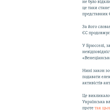
не було відкл
це таки стане
представник 
За його слов
ЄС продовжує 
У Брюсселі, з
невідповідні
«Венеціансько
Нині закон зо
подавати елек
активістів ан
Це викликало
Українська вл
проте
так цьо