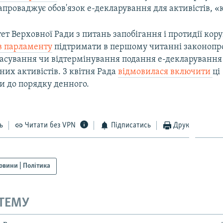
апроваджує обов'язок е-декларування для активістів, 
тет Верховної Ради з питань запобігання і протидії кору
в парламенту
підтримати в першому читанні законопро
касування чи відтермінування подання е-декларування
их активістів. 3 квітня Рада
відмовилася включити
ці
и до порядку денного.
ь
Читати без VPN
Підписатись
Друк
овини | Політика
 ТЕМУ