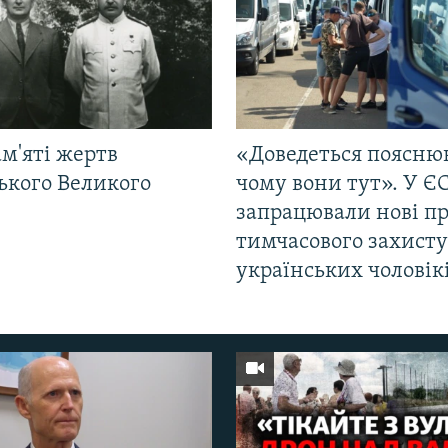
м'яті жертв
«Доведеться поясню
ького Великого
чому вони тут». У Є
запрацювали нові п
тимчасового захисту
українських чоловік