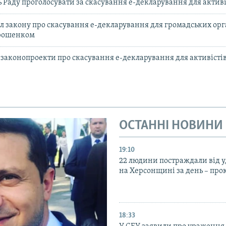
ь Раду проголосувати за скасування е-декларування для активі
ал закону про скасування е-декларування для громадських орг
орошенком
 законопроекти про скасування е-декларування для активісті
ОСТАННІ НОВИНИ
19:10
22 людини постраждали від у
на Херсонщині за день – про
18:33