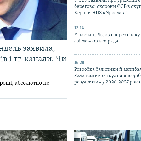
У СБУ заявили про ураження
берегової охорони ФСБ в оку
Керчі й НПЗ в Ярославлі
17:14
У частині Львова через спеку
світло – міська рада
ндель заявила,
в і тг-канали. Чи
16:28
Розробка балістики й антиба
Зеленський очікує на «потріб
результати» у 2026-2027 рока
гроші, абсолютно не