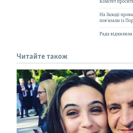
Комітет просит
На Заході пров
пов'язали із П
Рада відхилила
Читайте також