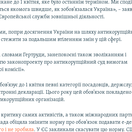
икане до 1 квітня, яке було останнім терміном. Ми спод
ться якомога швидше, як зобов’язалася Україна», – зая
Європейської служби зовнішньої діяльності.
ами, попри досягнення України на шляху антикорупці
стежити за подальшим втіленням змін у цій сфері.
а словами Гертруди, занепокоєні також зволіканням і
стю законопроекту про антикорупційний суд вимогам
ї комісії».
бов’язує до 1 квітня певні категорії посадовців, держсл
тронні декларації. Цього року цей обов’язок покладено 
тикорупційних організацій.
 критику самих активістів, а також міжнародних партн
ада обіцяла змінити норму про обов’язок подавати е-де
го і не зробила
. У ЄС закликали скасувати цю норму. 