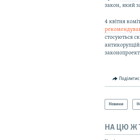
закон, який з
4 квітня комі
рекомендува
стосуються с
антикорупційн
законопроект
Поділитис
Новини
Н
НА ЦЮ Ж