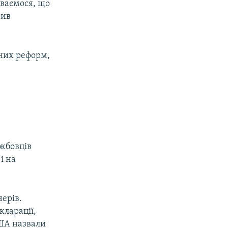
іваємося, що
вив
йних реформ,
ужбовців
і на
ерів.
кларації,
США назвали