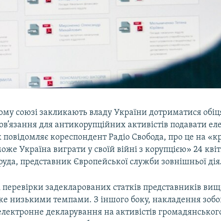
ому союзі закликають владу України дотриматися обіц
ов’язання для антикорупційних активістів подавати ел
к повідомляє кореспондент Радіо Свобода, про це на «к
оже Україна виграти у своїй війні з корупцією» 24 кві
руда, представник Європейської служби зовнішньої дія
 перевірки задекларованих статків представників вищ
же низькими темпами. З іншого боку, накладення зобо
електронне декларування на активістів громадянського