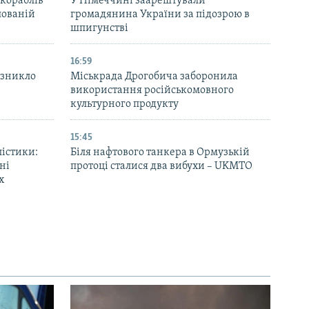
 кораблів
У Німеччині заарештували
пованій
громадянина України за підозрою в
шпигунстві
16:59
 зникло
Міськрада Дрогобича заборонила
використання російськомовного
культурного продукту
15:45
лістики:
Біля нафтового танкера в Ормузькій
ні
протоці сталися два вибухи – UKMTO
х