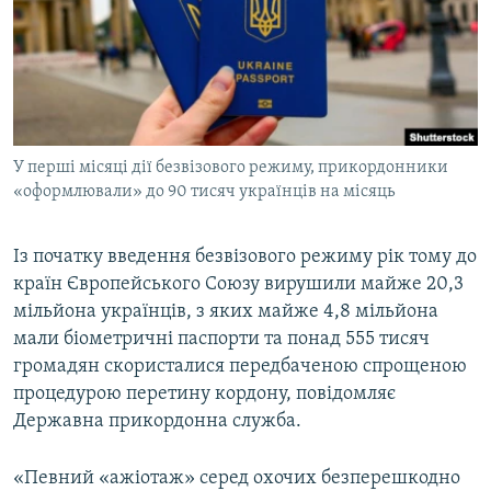
КИТАЙ.ВИКЛИКИ
МУЛЬТИМЕДІА
ФОТО
СПЕЦПРОЄКТИ
У перші місяці дії безвізового режиму, прикордонники
ПОДКАСТИ
«оформлювали» до 90 тисяч українців на місяць
КРИМ РЕАЛІЇ
Із початку введення безвізового режиму рік тому до
РУС
країн Європейського Союзу вирушили майже 20,3
УКР
мільйона українців, з яких майже 4,8 мільйона
мали біометричні паспорти та понад 555 тисяч
КТАТ
громадян скористалися передбаченою спрощеною
процедурою перетину кордону, повідомляє
ДОЛУЧАЙСЯ!
Державна прикордонна служба.
«Певний «ажіотаж» серед охочих безперешкодно