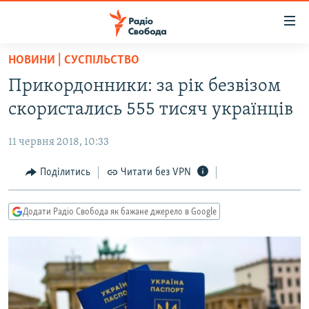
Доступність
посилання
Перейти
НОВИНИ | СУСПІЛЬСТВО
до
РАДІО СВОБОДА – 70 РОКІВ
Прикордонники: за рік безвізом
основного
ВСЕ ЗА ДОБУ
матеріалу
скористались 555 тисяч українців
СТАТТІ
Перейти
до
11 червня 2018, 10:33
ВІЙНА
ПОЛІТИКА
основної
РОСІЙСЬКА «ФІЛЬТРАЦІЯ»
Поділитись
Читати без VPN
ЕКОНОМІКА
навігації
Перейти
ДОНБАС.РЕАЛІЇ
СУСПІЛЬСТВО
до
Додати Радіо Свобода як бажане джерело в Google
КРИМ.РЕАЛІЇ
КУЛЬТУРА
пошуку
ТИ ЯК?
СПОРТ
СХЕМИ
УКРАЇНА
ПРИАЗОВ’Я
СВІТ