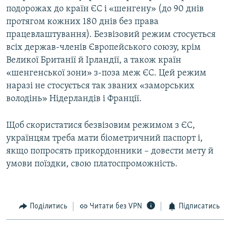
подорожах до країн ЄС і «шенгену» (до 90 днів
протягом кожних 180 днів без права
працевлаштування). Безвізовий режим стосується
всіх держав-членів Європейського союзу, крім
Великої Британії й Ірландії, а також країн
«шенгенської зони» з-поза меж ЄС. Цей режим
наразі не стосується так званих «заморських
володінь» Нідерландів і Франції.
Щоб скористатися безвізовим режимом з ЄС,
українцям треба мати біометричний паспорт і,
якщо попросять прикордонники – довести мету й
умови поїздки, свою платоспроможність.
Поділитись
Читати без VPN
Підписатись