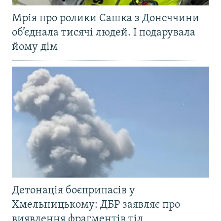
Мрія про ролики Сашка з Донеччини
об’єднала тисячі людей. І подарувала
йому дім
Детонація боєприпасів у
Хмельницькому: ДБР заявляє про
виявлення фрагментів тіл