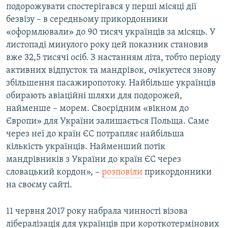
подорожувати спостерігався у перші місяці дії
безвізу – в середньому прикордонники
Усі сайти RFE/RL
«оформлювали» до 90 тисяч українців за місяць. У
листопаді минулого року цей показник становив
вже 32,5 тисячі осіб. З настанням літа, тобто періоду
активних відпусток та мандрівок, очікуєтеся знову
збільшення пасажиропотоку. Найбільше українців
обирають авіаційні шляхи для подорожей,
найменше – морем. Своєрідним «вікном до
Європи» для України залишається Польща. Саме
через неї до країн ЄС потрапляє найбільша
кількість українців. Найменший потік
мандрівників з України до країн ЄС через
словацький кордон», –
розповіли
прикордонники
на своєму сайті.
11 червня 2017 року набрала чинності візова
лібералізація для українців при короткотермінових