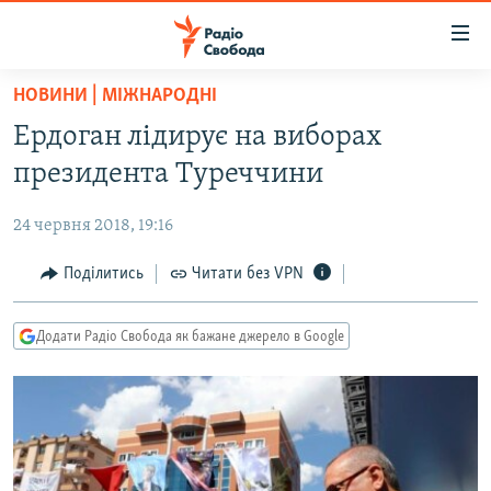
Доступність
посилання
Перейти
НОВИНИ | МІЖНАРОДНІ
до
РАДІО СВОБОДА – 70 РОКІВ
Ердоган лідирує на виборах
основного
ВСЕ ЗА ДОБУ
матеріалу
президента Туреччини
СТАТТІ
Перейти
до
24 червня 2018, 19:16
ВІЙНА
ПОЛІТИКА
основної
РОСІЙСЬКА «ФІЛЬТРАЦІЯ»
Поділитись
Читати без VPN
ЕКОНОМІКА
навігації
Перейти
ДОНБАС.РЕАЛІЇ
СУСПІЛЬСТВО
до
Додати Радіо Свобода як бажане джерело в Google
КРИМ.РЕАЛІЇ
КУЛЬТУРА
пошуку
ТИ ЯК?
СПОРТ
СХЕМИ
УКРАЇНА
КИТАЙ.ВИКЛИКИ
СВІТ