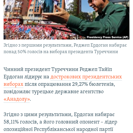
МУЛЬТИМЕДІА
ФОТО
СПЕЦПРОЄКТИ
ПОДКАСТИ
Згідно з першими результатами, Реджеп Ердоган набирає
понад 50% голосів на виборах президента Туреччини
КРИМ РЕАЛІЇ
РУС
Чинний президент Туреччини Реджеп Тайїп
УКР
Ердоган лідирує на
дострокових президентських
КТАТ
виборах
після опрацювання 29,27% бюлетенів,
повідомляє турецьке державне агентство
ДОЛУЧАЙСЯ!
«Анадолу»
.
Згідно з цими результатами, Ердоган набирає
58,11% голосів, а його головний опонент – лідер
опозиційної Республіканської народної партії