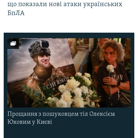
що показали нові атаки українських
БпЛА
Прощання з пошуковцем тіл Олексієм
Юковим у Києві