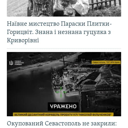
Наївне мистецтво Параски Плитки-
Горицвіт. Знана і незнана гуцулка з
Криворівні
Окупований Севастополь не закрили: