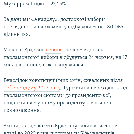
Мухаррем Індже – 27,45%.
Усі сайти RFE/RL
За даними «Анадолу», дострокові вибори
президента й парламенту відбувалися на 180 065
дільницях.
У квітні Ердоган
заявив
, що президентські та
парламентські вибори відбудуться 24 червня, на 17
місяців раніше, ніж планувалося.
Внаслідок конституційних змін, схвалених після
референдуму 2017 року
, Туреччина переходить від
парламентської системи до президентської,
надаючи наступному президенту розширені
повноваження.
Зміни, які дозволять Ердогану залишатися при
владі до 2029 року, підтримали 51% учасників