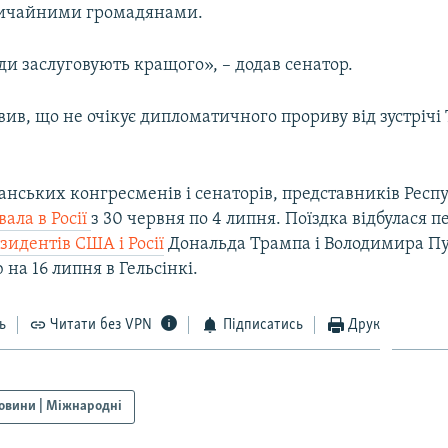
вичайними громадянами.
ди заслуговують кращого», – додав сенатор.
вив, що не очікує дипломатичного прориву від зустрічі
нських конгресменів і сенаторів, представників Респ
вала в Росії
з 30 червня по 4 липня. Поїздка відбулася п
зидентів США і Росії
Дональда Трампа і Володимира Пу
на 16 липня в Гельсінкі.
ь
Читати без VPN
Підписатись
Друк
овини | Міжнародні