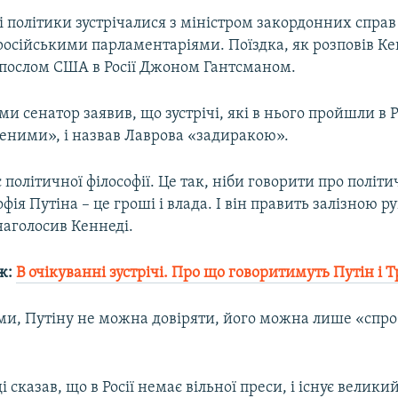
політики зустрічалися з міністром закордонних справ 
російськими парламентаріями. Поїздка, як розповів Ке
 послом США в Росії Джоном Гантсманом.
ами сенатор заявив, що зустрічі, які в нього пройшли в Р
еними», і назвав Лаврова «задиракою».
є політичної філософії. Це так, ніби говорити про політ
офія Путіна – це гроші і влада. І він править залізною р
наголосив Кеннеді.
ж:
В очікуванні зустрічі. Про що говоритимуть Путін і 
ами, Путіну не можна довіряти, його можна лише «спр
 сказав, що в Росії немає вільної преси, і існує велик