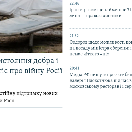
22:46
Іран стратив щонайменше 71
липні – правозахисники
21:52
Федоров щодо можливості по
на посаду міністра оборони: 
немає чіткого «ні»
истояння добра і
20:41
іс про війну Росії
Медіа РФ пишуть про загибел
Валерія Плохотнюка під час в
московському ресторані 1 се
ртійну підтримку нових
и Росії