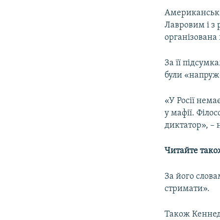
Американські 
Лавровим і з 
організована
За її підсумк
були «напруж
«У Росії нема
у мафії. Філос
диктатор», – 
Читайте тако
За його слов
стримати».
Також Кеннеді