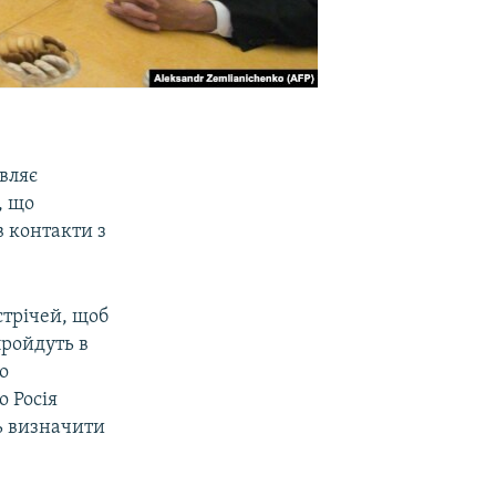
вляє
, що
в контакти з
стрічей, щоб
пройдуть в
о
о Росія
ть визначити