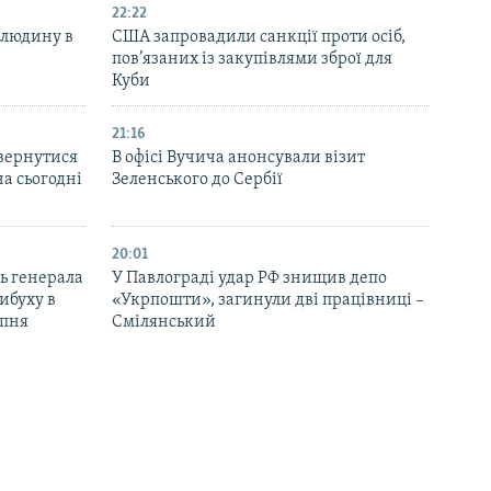
22:22
 людину в
США запровадили санкції проти осіб,
пов’язаних із закупівлями зброї для
Куби
21:16
вернутися
В офісі Вучича анонсували візит
на сьогодні
Зеленського до Сербії
20:01
ь генерала
У Павлограді удар РФ знищив депо
ибуху в
«Укрпошти», загинули дві працівниці –
рпня
Смілянський