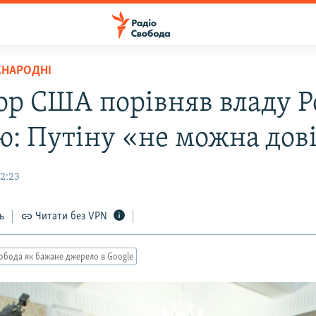
ЖНАРОДНІ
ор США порівняв владу Ро
ю: Путіну «не можна дов
2:23
ь
Читати без VPN
обода як бажане джерело в Google