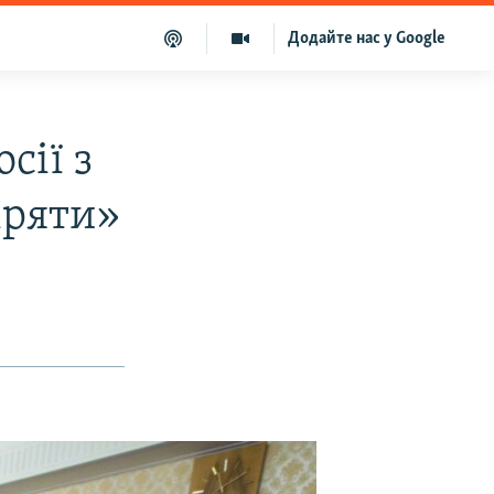
Додайте нас у Google
сії з
іряти»