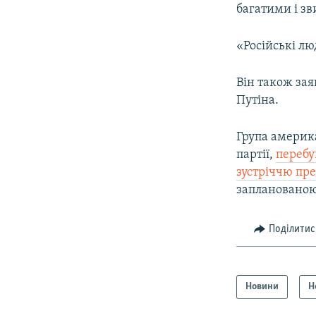
багатими і з
«Російські лю
Він також зая
Путіна.
Група америка
партії,
перебу
зустріччю пре
запланованою 
Поділитис
Новини
Н