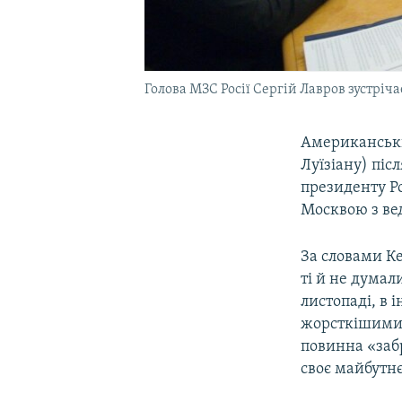
Голова МЗС Росії Сергій Лавров зустріча
Американськи
Луїзіану) піс
президенту Ро
Москвою з ве
За словами Ке
ті й не думал
листопаді, в
жорсткішими, 
повинна «забр
своє майбутнє