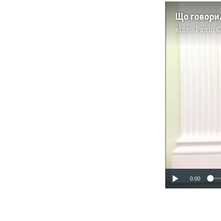
відео
Радіо 
0:00