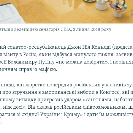
ється з делегацією сенаторів США, 3 липня 2018 року
й сенатор-республіканець Джон Ніл Кеннеді (предста
ля візиту в Росію, який відбувся минулого тижня, заявив
сії Володимиру Путіну «не можна довіряти», і порівня
денням справ із мафією.
ннеді, він жорстко попередив російських учасників зу
и про втручання в американські вибори в Конгрес, які 
 іншому випадку пригрозив ударом «санкціями, набагат
ніж досі». Він сказав російським співрозмовникам, щ
атися зі східної України і Криму» і дати їм можливіс
.