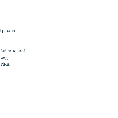
 Трампа і
убліканської
еред
тіна,