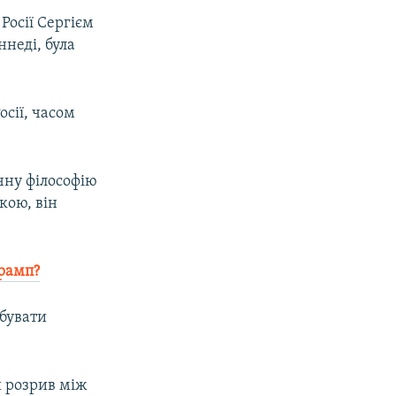
Росії Сергієм
ннеді, була
осії, часом
px
width
ичну філософію
укою, він
Трамп?
обувати
ий розрив між