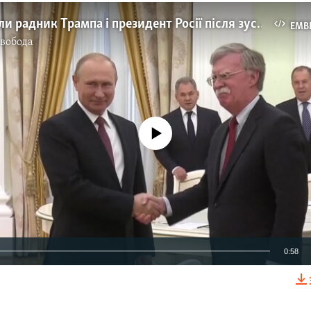
Що говорили радник Трампа і президент Росії після зустрічі в Москві
EMB
Свобода
No media source currently available
0:58
EMBED