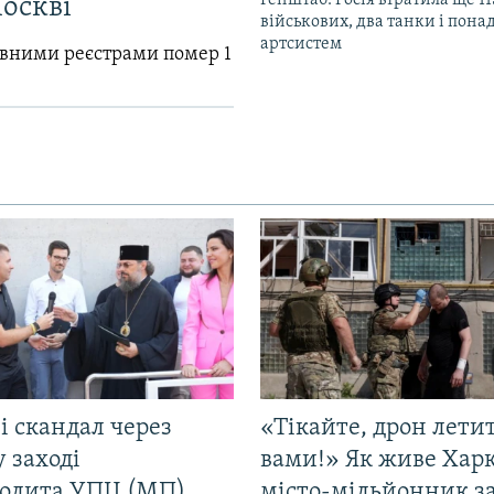
Москві
військових, два танки і пона
артсистем
авними реєстрами помер 1
і скандал через
«Тікайте, дрон лети
у заході
вами!» Як живе Харк
олита УПЦ (МП)
місто-мільйонник з