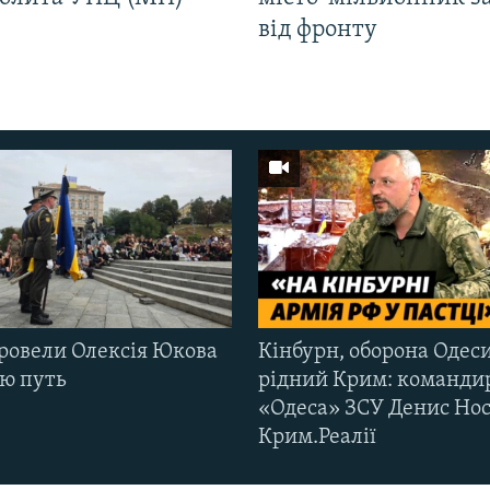
від фронту
ровели Олексія Юкова
Кінбурн, оборона Одеси
ню путь
рідний Крим: команди
«Одеса» ЗСУ Денис Нос
Крим.Реалії