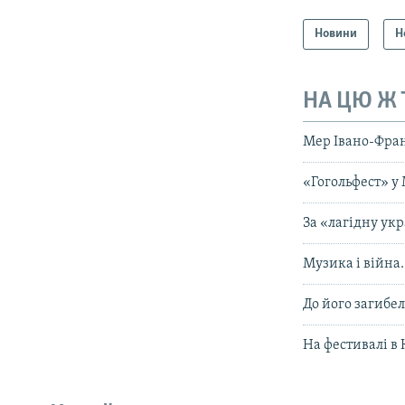
Новини
Н
НА ЦЮ Ж
Мер Івано-Фран
«Гогольфест» у 
За «лагідну ук
Музика і війна.
До його загибел
На фестивалі в 