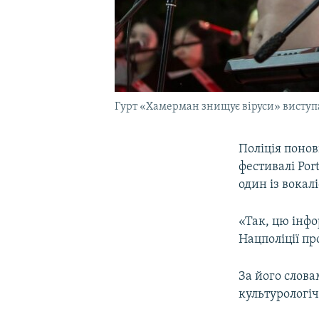
Гурт «Хамерман знищує віруси» виступа
Поліція поно
фестивалі Por
один із вокал
«Так, цю інф
Нацполіції пр
За його слова
культурологіч