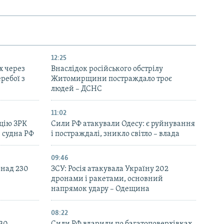
12:25
х через
Внаслідок російського обстрілу
еребої з
Житомирщини постраждало троє
людей – ДСНС
11:02
цію ЗРК
Сили РФ атакували Одесу: є руйнування
 судна РФ
і постраждалі, зникло світло – влада
09:46
онад 230
ЗСУ: Росія атакувала Україну 202
дронами і ракетами, основний
напрямок удару – Одещина
08:22
130
Сили РФ вдарили по багатоповерхівках