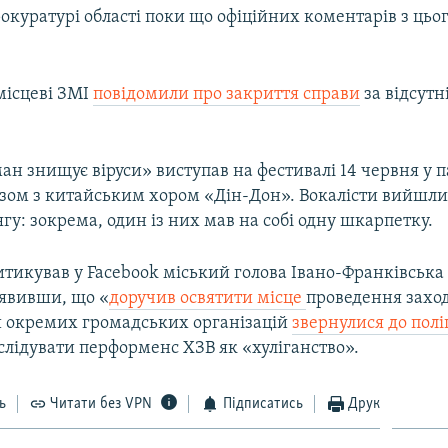
прокуратурі області поки що офіційних коментарів з цьо
місцеві ЗМІ
повідомили про закриття справи
за відсутн
н знищує віруси» виступав на фестивалі 14 червня у п
зом з китайським хором «Дін-Дон». Вокалісти вийшли
гу: зокрема, один із них мав на собі одну шкарпетку.
тикував у Facebook міський голова Івано-Франківська
аявивши, що «
доручив освятити місце
проведення заход
 окремих громадських організацій
звернулися до поліц
слідувати перформенс ХЗВ як «хуліганство».
ь
Читати без VPN
Підписатись
Друк