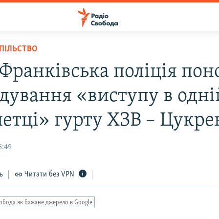
СПІЛЬСТВО
-Франківська поліція пон
ідування «виступу в одні
етці» гурту ХЗВ – Цукре
6:49
ь
Читати без VPN
обода як бажане джерело в Google