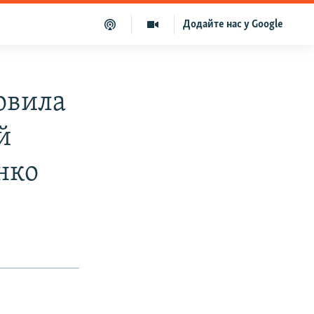
Додайте нас у Google
овила
й
нко