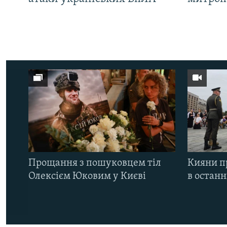
Прощання з пошуковцем тіл
Кияни п
Олексієм Юковим у Києві
в остан