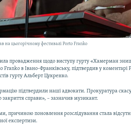
в на цьогорічному фестивалі Porto Franko
вила провадження щодо виступу гурту «Хамерман знищ
to Franko в Івано-Франківську, підтвердив у коментарі 
істів гурту Альберт Цукренко.
ормацію підтвердили наші адвокати. Прокуратура скас
о закриття справи», – зазначив музикант.
ми, причиною поновлення розслідування стала відсутні
ної експертизи.