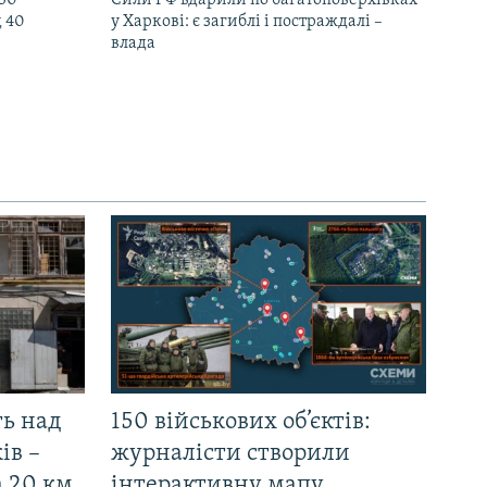
д 40
у Харкові: є загиблі і постраждалі –
влада
ть над
150 військових об’єктів:
ів –
журналісти створили
а 20 км
інтерактивну мапу