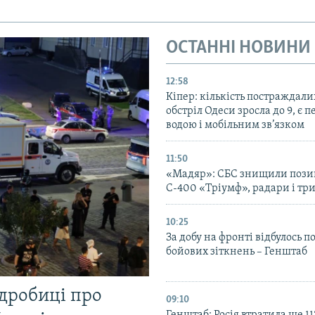
ОСТАННІ НОВИНИ
12:58
Кіпер: кількість постраждали
обстріл Одеси зросла до 9, є п
водою і мобільним зв’язком
11:50
«Мадяр»: СБС знищили пози
С-400 «Тріумф», радари і три
10:25
За добу на фронті відбулось п
бойових зіткнень – Генштаб
одробиці про
09:10
Генштаб: Росія втратила ще 1