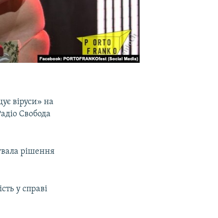
ує віруси» на
Радіо Свобода
увала рішення
сть у справі