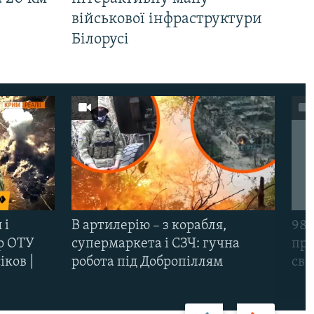
військової інфраструктури
Білорусі
 і
В артилерію – з корабля,
98-
р ОТУ
супермаркета і СЗЧ: гучна
про
іков |
робота під Добропіллям
сві
Назад
Вперед