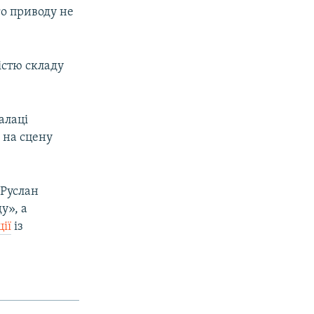
го приводу не
істю складу
алаці
 на сцену
 Руслан
у», а
ії
із