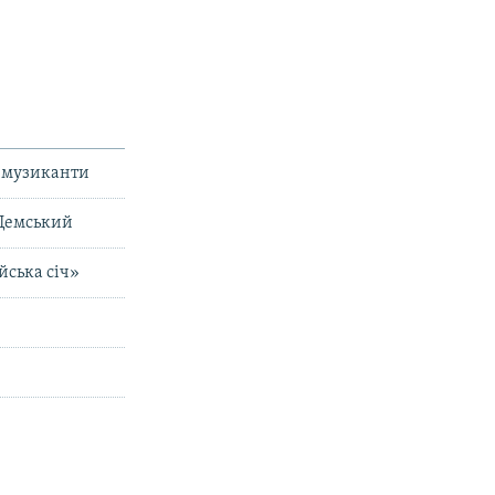
і музиканти
 Демський
йська січ»