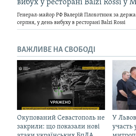
вибух у ресторані Balzi Rossi у 
Генерал-майор РФ Валерій Плохотнюк за держ
серпня, у день вибуху в ресторані Balzi Rossi
ВАЖЛИВЕ НА СВОБОДІ
Окупований Севастополь не
У Львов
закрили: що показали нові
участь 
атаки українських БпЛА
митроп