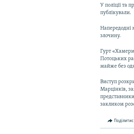
У поліції та 
публікували.
Напередодні 
злочину.
Гурт «Хамерма
Потоцьких ра
майже без одя
Виступ розкри
Марцінків, з
представники
закликом роз
Поділитис