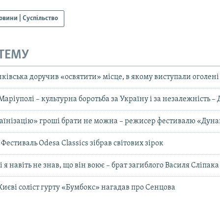
овини | Суспільство
 ТЕМУ
ківська доручив «освятити» місце, в якому виступали оголен
Маріуполі – культурна боротьба за Україну і за незалежність –
раїнізацію» гроші брати не можна – режисер фестивалю «Дуна
 Фестиваль Odesa Classics зібрав світових зірок
і я навіть не знав, що він воює – брат загиблого Василя Сліпака
Києві соліст гурту «Бумбокс» нагадав про Сенцова