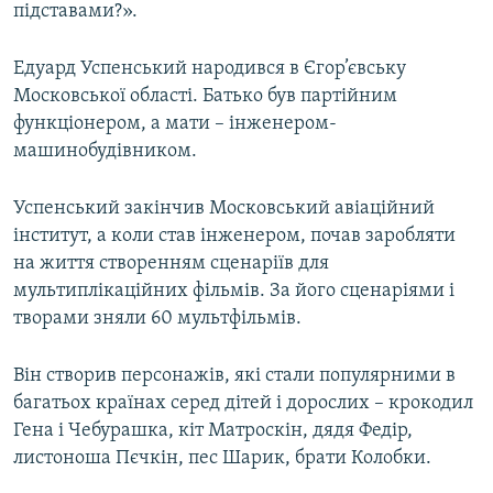
підставами?».
Едуард Успенський народився в Єгор’євську
Московської області. Батько був партійним
функціонером, а мати – інженером-
машинобудівником.
Успенський закінчив Московський авіаційний
інститут, а коли став інженером, почав заробляти
на життя створенням сценаріїв для
мультиплікаційних фільмів. За його сценаріями і
творами зняли 60 мультфільмів.
Він створив персонажів, які стали популярними в
багатьох країнах серед дітей і дорослих – крокодил
Гена і Чебурашка, кіт Матроскін, дядя Федір,
листоноша Пєчкін, пес Шарик, брати Колобки.