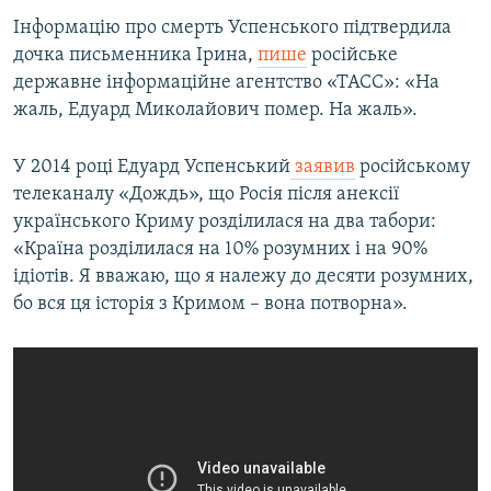
Усі сайти RFE/RL
Інформацію про смерть Успенського підтвердила
дочка письменника Ірина,
пише
російське
державне інформаційне агентство «ТАСС»: «На
жаль, Едуард Миколайович помер. На жаль».
У 2014 році Едуард Успенський
заявив
російському
телеканалу «Дождь», що Росія після анексії
українського Криму розділилася на два табори:
«Країна розділилася на 10% розумних і на 90%
ідіотів. Я вважаю, що я належу до десяти розумних,
бо вся ця історія з Кримом – вона потворна».