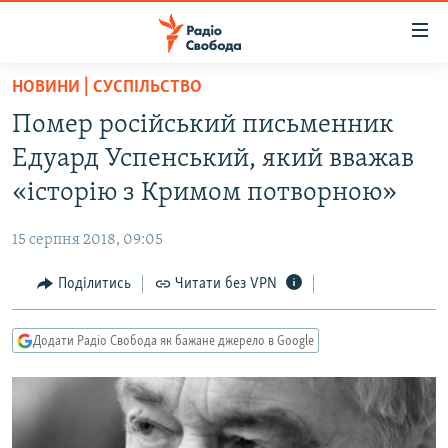
Доступність
посилання
Перейти
НОВИНИ | СУСПІЛЬСТВО
до
РАДІО СВОБОДА – 70 РОКІВ
Помер російський письменник
основного
ВСЕ ЗА ДОБУ
матеріалу
Едуард Успенський, який вважав
СТАТТІ
Перейти
«історію з Кримом потворною»
до
ВІЙНА
ПОЛІТИКА
основної
15 серпня 2018, 09:05
РОСІЙСЬКА «ФІЛЬТРАЦІЯ»
ЕКОНОМІКА
навігації
Перейти
Поділитись
Читати без VPN
ДОНБАС.РЕАЛІЇ
СУСПІЛЬСТВО
до
КРИМ.РЕАЛІЇ
КУЛЬТУРА
пошуку
Додати Радіо Свобода як бажане джерело в Google
ТИ ЯК?
СПОРТ
СХЕМИ
УКРАЇНА
КИТАЙ.ВИКЛИКИ
СВІТ