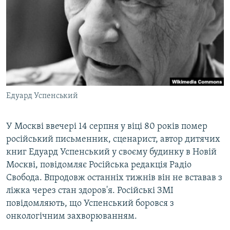
МУЛЬТИМЕДІА
ФОТО
СПЕЦПРОЄКТИ
ПОДКАСТИ
КРИМ РЕАЛІЇ
Едуард Успенський
РУС
УКР
У Москві ввечері 14 серпня у віці 80 років помер
російський письменник, сценарист, автор дитячих
КТАТ
книг Едуард Успенський у своєму будинку в Новій
Москві, повідомляє Російська редакція Радіо
ДОЛУЧАЙСЯ!
Свобода. Впродовж останніх тижнів він не вставав з
ліжка через стан здоров'я. Російські ЗМІ
повідомляють, що Успенський боровся з
онкологічним захворюванням.