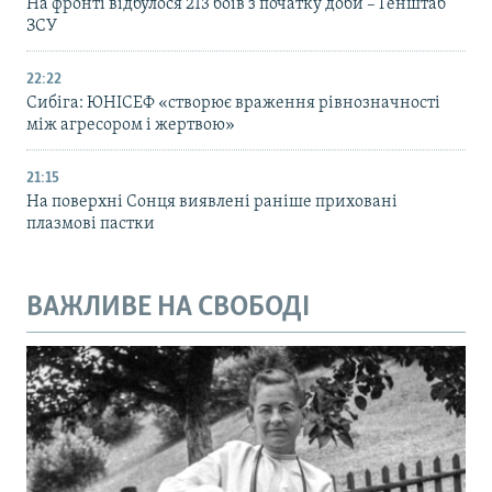
На фронті відбулося 213 боїв з початку доби – Генштаб
ЗСУ
22:22
Сибіга: ЮНІСЕФ «створює враження рівнозначності
між агресором і жертвою»
21:15
На поверхні Сонця виявлені раніше приховані
плазмові пастки
ВАЖЛИВЕ НА СВОБОДІ