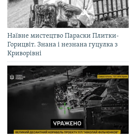
Наївне мистецтво Параски Плитки-
Горицвіт. Знана і незнана гуцулка з
Криворівні