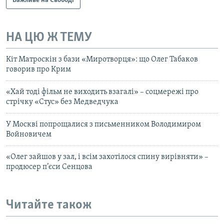
Важливе на Свободі
НА ЦЮ Ж ТЕМУ
Кіт Матроскін з бази «Миротворця»: що Олег Табаков
говорив про Крим
«Хай тоді фільм не виходить взагалі» – соцмережі про
стрічку «Стус» без Медведчука
У Москві попрощалися з письменником Володимиром
Войновичем
«Олег зайшов у зал, і всім захотілося спину вирівняти» –
продюсер п’єси Сенцова
Читайте також