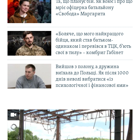
Та, що планує бій. Як воює і про що
мріє офіцерка батальйону
«Свобода» Маргарита
«Боляче, що мого найкращого
бійця, який став батьком-
одинаком і перевівся в ТЦК, б’ють
свої в тилу» – комбриг Габінет
Вийшов з полону, а дружина
виїхала до Польщі. Як після 1000
днів неволі вибратися «із
психологічної і фінансової ями»