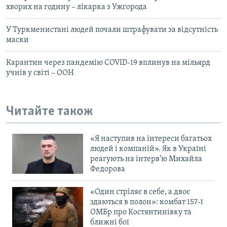
хворих на годину – лікарка з Ужгорода
У Туркменистані людей почали штрафувати за відсутність
маски
Карантин через пандемію COVID-19 вплинув на мільярд
учнів у світі – ООН
Читайте також
«Я наступив на інтереси багатьох
людей і компаній». Як в Україні
реагують на інтерв’ю Михайла
Федорова
«Один стріляє в себе, а двоє
здаються в полон»: комбат 157-ї
ОМБр про Костянтинівку та
ближні бої