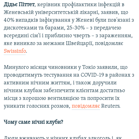
Дідьє Піттет
, керівник профілактики інфекцій в
Женевській університетській лікарні, заявив, що
40% випадків інфікування у Женеві були пов'язані з
дискотеками та барами, 25-30% – з передачею
всередині сім'ї і приблизно чверть – з зараженням,
яке виникло за межами Швейцарії, повідомляє
Swissinfo
.
Минулого місяця чиновники у Токіо заявили, що
проводитимуть тестування на COVID-19 в районах з
активним нічним життям, і також доручили
нічним клубам забезпечити клієнтам достатньо
місця з хорошою вентиляцією та попросити їх
уникати голосних розмов,
повідомляє
Reuters.
Чому саме нічні клуби?
Люди вживають у нічних клубах алкоголь і, як