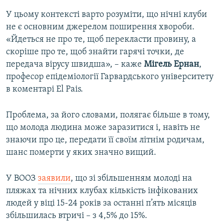
У цьому контексті варто розуміти, що нічні клуби
не є основним джерелом поширення хвороби.
«Йдеться не про те, щоб перекласти провину, а
скоріше про те, щоб знайти гарячі точки, де
передача вірусу швидша», – каже
Мігель Ернан
,
професор епідеміології Гарвардського університету
в коментарі El Pais.
Проблема, за його словами, полягає більше в тому,
що молода людина може заразитися і, навіть не
знаючи про це, передати її своїм літнім родичам,
шанс померти у яких значно вищий.
У ВООЗ
заявили
, що зі збільшенням молоді на
пляжах та нічних клубах кількість інфікованих
людей у віці 15-24 років за останні п’ять місяців
збільшилась втричі – з 4,5% до 15%.