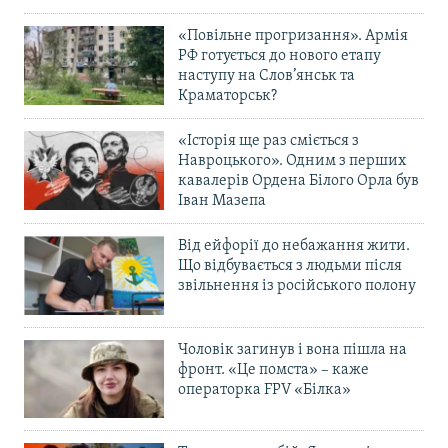
«Повільне прогризання». Армія
РФ готується до нового етапу
наступу на Слов’янськ та
Краматорськ?
«Історія ще раз сміється з
Навроцького». Одним з перших
кавалерів Ордена Білого Орла був
Іван Мазепа
Від ейфорії до небажання жити.
Що відбувається з людьми після
звільнення із російського полону
Чоловік загинув і вона пішла на
фронт. «Це помста» – каже
операторка FPV «Білка»