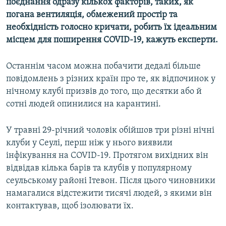
поєднання одразу кількох факторів, таких, як
Усі сайти RFE/RL
погана вентиляція, обмежений простір та
необхідність голосно кричати, робить їх ідеальним
місцем для поширення COVID
-19, кажуть експерти.
Останнім часом можна побачити дедалі більше
повідомлень з різних країн про те, як відпочинок у
нічному клубі призвів до того, що десятки або й
сотні людей опинилися на карантині.
У травні 29-річний чоловік обійшов три різні нічні
клуби у Сеулі, перш ніж у нього виявили
інфікування на COVID-19. Протягом вихідних він
відвідав кілька барів та клубів у популярному
сеульському районі Ітевон. Після цього чиновники
намагалися відстежити тисячі людей, з якими він
контактував, щоб ізолювати їх.