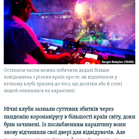
МУЛЬТИМЕДІА
ФОТО
СПЕЦПРОЄКТИ
ПОДКАСТИ
КРИМ РЕАЛІЇ
РУС
Останнім часом можна побачити дедалі більше
УКР
повідомлень з різних країн про те, як відпочинок у
нічному клубі призвів до того, що десятки або й сотні
КТАТ
людей опинилися на карантині
ДОЛУЧАЙСЯ!
Нічні клуби зазнали суттєвих збитків через
пандемію коронавірусу в більшості країн світу, доки
були зачинені. Із послабленням карантину вони
знову відчинили свої двері для відвідувачів. Але