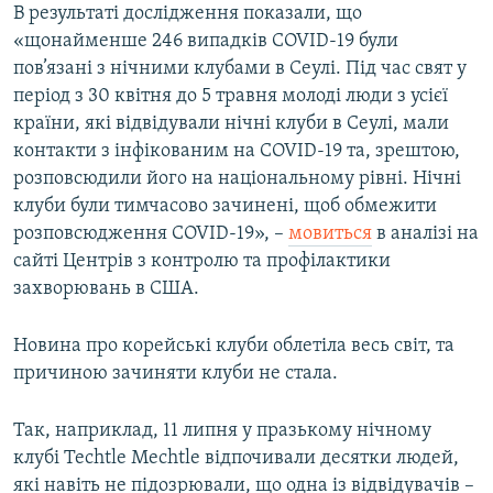
В результаті дослідження показали, що
«щонайменше 246 випадків COVID-19 були
пов’язані з нічними клубами в Сеулі. Під час свят у
період з 30 квітня до 5 травня молоді люди з усієї
країни, які відвідували нічні клуби в Сеулі, мали
контакти з інфікованим на COVID-19 та, зрештою,
розповсюдили його на національному рівні. Нічні
клуби були тимчасово зачинені, щоб обмежити
розповсюдження COVID-19», –
мовиться
в аналізі на
сайті Центрів з контролю та профілактики
захворювань в США.
Новина про корейські клуби облетіла весь світ, та
причиною зачиняти клуби не стала.
Так, наприклад, 11 липня у празькому нічному
клубі Techtle Mechtle відпочивали десятки людей,
які навіть не підозрювали, що одна із відвідувачів –