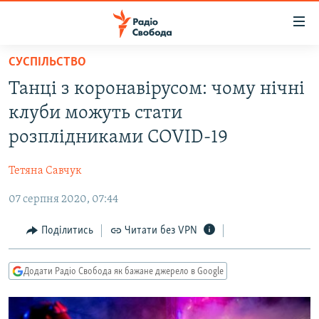
Доступність
посилання
Перейти
СУСПІЛЬСТВО
до
РАДІО СВОБОДА – 70 РОКІВ
Танці з коронавірусом: чому нічні
основного
ВСЕ ЗА ДОБУ
матеріалу
клуби можуть стати
СТАТТІ
Перейти
розплідниками COVID-19
до
ВІЙНА
ПОЛІТИКА
основної
​Тетяна Савчук
РОСІЙСЬКА «ФІЛЬТРАЦІЯ»
ЕКОНОМІКА
навігації
Перейти
07 серпня 2020, 07:44
ДОНБАС.РЕАЛІЇ
СУСПІЛЬСТВО
до
КРИМ.РЕАЛІЇ
КУЛЬТУРА
Поділитись
Читати без VPN
пошуку
ТИ ЯК?
СПОРТ
Додати Радіо Свобода як бажане джерело в Google
СХЕМИ
УКРАЇНА
КИТАЙ.ВИКЛИКИ
СВІТ