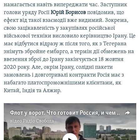
намагається навіть випереджати час. Заступник
голови уряду Росії
Юрій Борисов
повідомив, що
ефект від такої взаємодії вже видимий. Зокрема,
свою зацікавленість у закупівлях російської
військової техніки висловило керівництво Ірану. Це
має відбутися відразу ж після того, як з Тегерана
знімуть збройне ембарго, а термін дії обмежень на
ввезення зброї до Ірану закінчується 18 жовтня
2020 року. Але, окрім Ірану, солідні пакети
замовлень і довготривалі контракти Росія має з
набагато платоспроможнішими клієнтами, як
Китай, Індія та Алжир.
Флот у ворот. Что готовит Россия, и чем отвечает Украина? | Важное из Крыма (видео)
відео
Радіо Свобода
No media source currently available