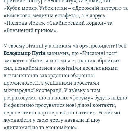
приймає конкурс «Воїн світу», Азербайджан ‒
«Кубок моря», Узбекистан ‒ «Дорожній патруль» та
«Військово-медична естафета», а Білорусь ‒
«Полярна зірка», «Снайперський кордон» та
«Впевнений прийом».
У своєму вітанні учасникам «ігор» президент Росії
Володимир Путін
зазначив, що «Численні гості
зможуть побачити можливості наших збройних
сил, познайомитися з новітніми досягненнями
вітчизняної та закордонної оборонної
промисловості, з успішними проєктами
міжнародної кооперації. У зв'язку з цим
розраховуємо, що на полях «форуму» будуть плідно
й ефективно просуватися нові ділові контакти,
перспективні партнерські ініціативи». Російські
журналісти у свою чергу назвали ці шоу
«дипломатією та економікою».