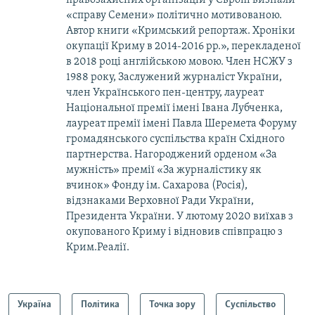
правозахисних організацій у Європі визнали
«справу Семени» політично мотивованою.
Автор книги «Кримський репортаж. Хроніки
окупації Криму в 2014-2016 рр.», перекладеної
в 2018 році англійською мовою. Член НСЖУ з
1988 року, Заслужений журналіст України,
член Українського пен-центру, лауреат
Національної премії імені Івана Лубченка,
лауреат премії імені Павла Шеремета Форуму
громадянського суспільства країн Східного
партнерства. Нагороджений орденом «За
мужність» премії «За журналістику як
вчинок» Фонду ім. Сахарова (Росія),
відзнаками Верховної Ради України,
Президента України. У лютому 2020 виїхав з
окупованого Криму і відновив співпрацю з
Крим.Реалії.
Україна
Політика
Точка зору
Суспільство