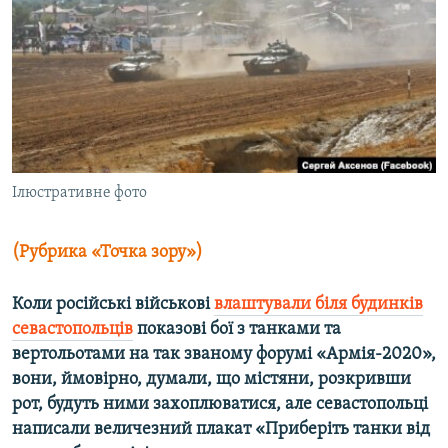
МУЛЬТИМЕДІА
ФОТО
СПЕЦПРОЄКТИ
ПОДКАСТИ
КРИМ РЕАЛІЇ
Ілюстративне фото
РУС
УКР
(Рубрика «Точка зору»)
КТАТ
Коли російські військові
влаштували біля будинків
севастопольців
показові бої з танками та
ДОЛУЧАЙСЯ!
вертольотами на так званому форумі «Армія-2020»,
вони, ймовірно, думали, що містяни, розкривши
рот, будуть ними захоплюватися, але севастопольці
написали величезний плакат «Приберіть танки від