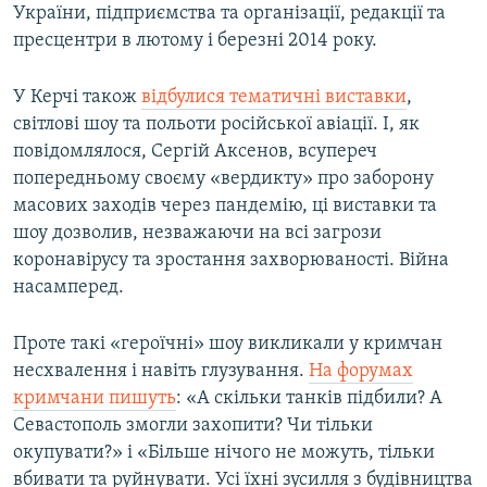
України, підприємства та організації, редакції та
пресцентри в лютому і березні 2014 року.
У Керчі також
відбулися тематичні виставки
,
світлові шоу та польоти російської авіації. І, як
повідомлялося, Сергій Аксенов, всупереч
попередньому своєму «вердикту» про заборону
масових заходів через пандемію, ці виставки та
шоу дозволив, незважаючи на всі загрози
коронавірусу та зростання захворюваності. Війна
насамперед.
Проте такі «героїчні» шоу викликали у кримчан
несхвалення і навіть глузування.
На форумах
кримчани пишуть
: «А скільки танків підбили? А
Севастополь змогли захопити? Чи тільки
окупувати?» і «Більше нічого не можуть, тільки
вбивати та руйнувати. Усі їхні зусилля з будівництва