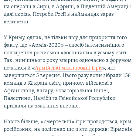
на операції в Сирії, в Африці, в Південній Америці і
далі скрізь. Потреби Росії в найманцях зараз
величезні.
У Криму, однак, це тільки шоу для прикриття того
факту, що «Армія-2020» ‒ спосіб інтенсивнішого
поширення російської «воєнщини» в усьому світі.
Так, нинішнього року вперше одночасно з форумом
почалися й «
Армійські міжнародні ігри
», які
завершаться 5 вересня. Цього разу вони зібрали 156
команд з 32 країн світу, причому військові з
Афганістану, Катару, Екваторіальної Гвінеї,
Палестини, Намібії та Гвінейської Республіки
приїхали на змагання вперше.
Навіть більше, «смертельні» ігри проводяться, крім
російських, на полігонах ще п'яти держав: Вірменія