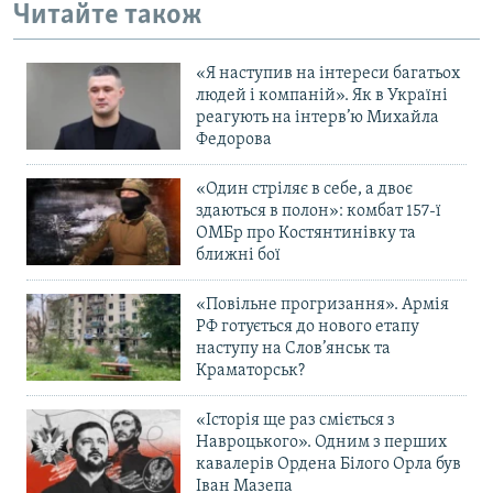
Читайте також
«Я наступив на інтереси багатьох
людей і компаній». Як в Україні
реагують на інтерв’ю Михайла
Федорова
«Один стріляє в себе, а двоє
здаються в полон»: комбат 157-ї
ОМБр про Костянтинівку та
ближні бої
«Повільне прогризання». Армія
РФ готується до нового етапу
наступу на Слов’янськ та
Краматорськ?
«Історія ще раз сміється з
Навроцького». Одним з перших
кавалерів Ордена Білого Орла був
Іван Мазепа