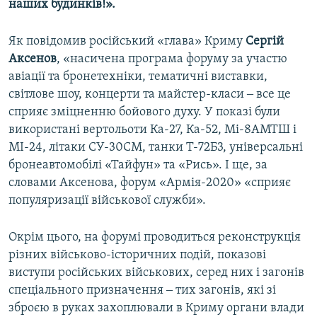
наших будинків!».
Усі сайти RFE/RL
Як повідомив російський «глава» Криму
Сергій
Аксенов
, «насичена програма форуму за участю
авіації та бронетехніки, тематичні виставки,
світлове шоу, концерти та майстер-класи ‒ все це
сприяє зміцненню бойового духу. У показі були
використані вертольоти Ка-27, Ка-52, Мі-8АМТШ і
МІ-24, літаки СУ-30СМ, танки Т-72Б3, універсальні
бронеавтомобілі «Тайфун» та «Рись». І ще, за
словами Аксенова, форум «Армія-2020» «сприяє
популяризації військової служби».
Окрім цього, на форумі проводиться реконструкція
різних військово-історичних подій, показові
виступи російських військових, серед них і загонів
спеціального призначення ‒ тих загонів, які зі
зброєю в руках захоплювали в Криму органи влади