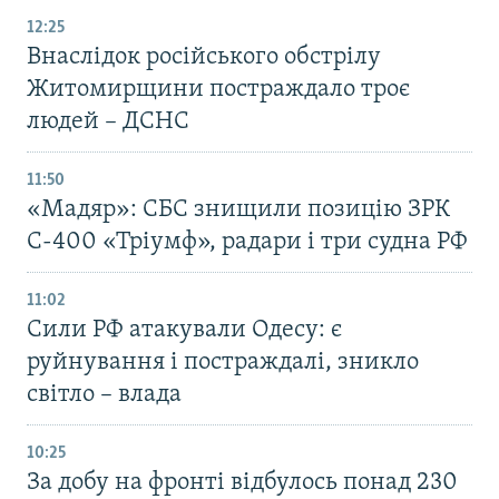
12:25
Внаслідок російського обстрілу
Житомирщини постраждало троє
людей – ДСНС
11:50
«Мадяр»: СБС знищили позицію ЗРК
С-400 «Тріумф», радари і три судна РФ
11:02
Сили РФ атакували Одесу: є
руйнування і постраждалі, зникло
світло – влада
10:25
За добу на фронті відбулось понад 230