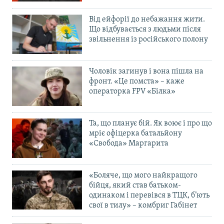
Від ейфорії до небажання жити.
Що відбувається з людьми після
звільнення із російського полону
Чоловік загинув і вона пішла на
фронт. «Це помста» – каже
операторка FPV «Білка»
Та, що планує бій. Як воює і про що
мріє офіцерка батальйону
«Свобода» Маргарита
«Боляче, що мого найкращого
бійця, який став батьком-
одинаком і перевівся в ТЦК, б’ють
свої в тилу» – комбриг Габінет