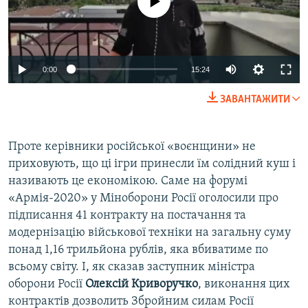
Auto
0:00
15:24
240p
ЗАВАНТАЖИТИ
360p
Auto
240p
360p
480p
480p
Проте керівники російської «воєнщини» не
приховують, що ці ігри принесли їм солідний куш і
720p
720p
1080p
називають це економікою. Саме на форумі
1080p
«Армія-2020» у Міноборони Росії оголосили про
підписання 41 контракту на постачання та
модернізацію військової техніки на загальну суму
понад 1,16 трильйона рублів, яка вбиватиме по
всьому світу. І, як сказав заступник міністра
оборони Росії
Олексій Криворучко
, виконання цих
контрактів дозволить Збройним силам Росії