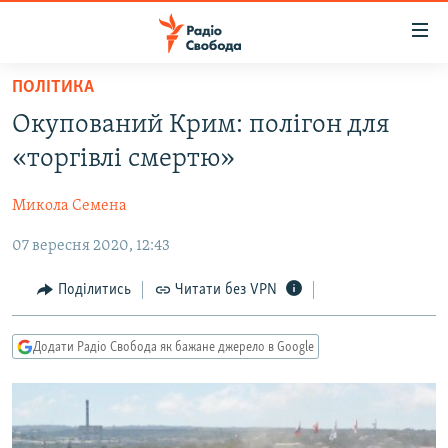
Доступність
посилання
Перейти
ПОЛІТИКА
до
РАДІО СВОБОДА – 70 РОКІВ
Окупований Крим: полігон для
основного
ВСЕ ЗА ДОБУ
матеріалу
«торгівлі смертю»
СТАТТІ
Перейти
до
Микола Семена
ВІЙНА
ПОЛІТИКА
основної
07 вересня 2020, 12:43
РОСІЙСЬКА «ФІЛЬТРАЦІЯ»
ЕКОНОМІКА
навігації
Перейти
ДОНБАС.РЕАЛІЇ
СУСПІЛЬСТВО
Поділитись
Читати без VPN
до
КРИМ.РЕАЛІЇ
КУЛЬТУРА
пошуку
Додати Радіо Свобода як бажане джерело в Google
ТИ ЯК?
СПОРТ
СХЕМИ
УКРАЇНА
КИТАЙ.ВИКЛИКИ
СВІТ