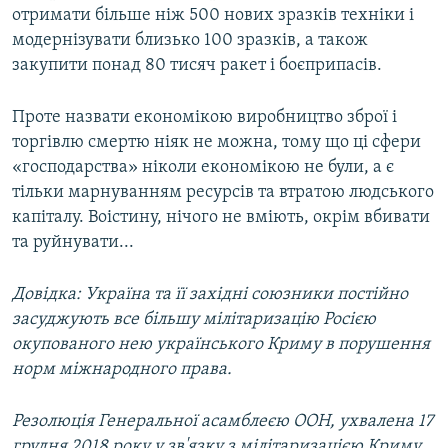
отримати більше ніж 500 нових зразків техніки і
модернізувати близько 100 зразків, а також
закупити понад 80 тисяч ракет і боєприпасів.
Проте назвати економікою виробництво зброї і
торгівлю смертю ніяк не можна, тому що ці сфери
«господарства» ніколи економікою не були, а є
тільки марнуванням ресурсів та втратою людського
капіталу. Воістину, нічого не вміють, окрім вбивати
та руйнувати...
Довідка: Україна та її західні союзники постійно
засуджують все більшу мілітаризацію Росією
окупованого нею українського Криму в порушення
норм міжнародного права.
Резолюція Генеральної асамблеєю ООН, ухвалена 17
грудня 2018 року у зв'язку з мілітаризацією Криму,