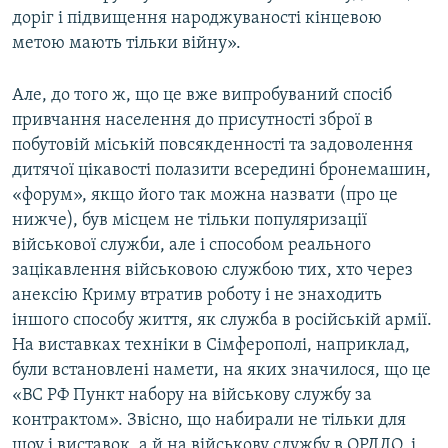
доріг і підвищення народжуваності кінцевою
метою мають тільки війну».
Але, до того ж, що це вже випробуваний спосіб
привчання населення до присутності зброї в
побутовій міській повсякденності та задоволення
дитячої цікавості полазити всередині бронемашин,
«форум», якщо його так можна назвати (про це
нижче), був місцем не тільки популяризації
військової служби, але і способом реального
зацікавлення військовою службою тих, хто через
анексію Криму втратив роботу і не знаходить
іншого способу життя, як служба в російській армії.
На виставках техніки в Сімферополі, наприклад,
були встановлені намети, на яких значилося, що це
«ВС РФ Пункт набору на військову службу за
контрактом». Звісно, що набирали не тільки для
шоу і виставок, а й на військову службу в ОРДЛО, і