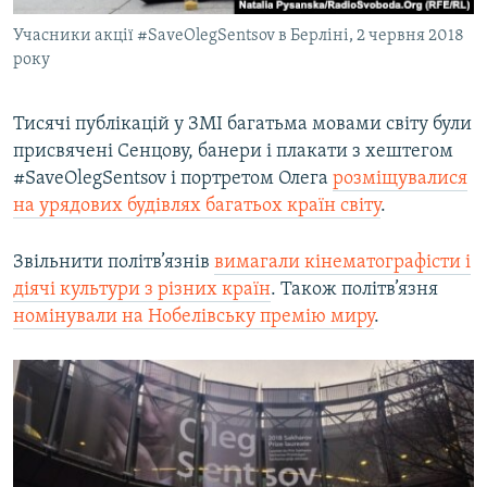
Учасники акції #SaveOlegSentsov в Берліні, 2 червня 2018
року
Тисячі публікацій у ЗМІ багатьма мовами світу були
присвячені Сенцову, банери і плакати з хештегом
#SaveOlegSentsov і портретом Олега
розміщувалися
на урядових будівлях багатьох країн світу
.
Звільнити політв’язнів
вимагали кінематографісти і
діячі культури з різних країн
. Також політв’язня
номінували на Нобелівську премію миру
.