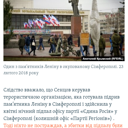
Один з пам’ятників Леніну в окупованому Сімферополі. 23
лютого 2018 року
Слідство вважало, що Сенцов керував
терористичною організацією, яка готувала підрив
пам’ятника Леніну в Сімферополі і здійснила у
квітні нічний підпал офісу партії «Єдина Росія» у
Сімферополі (колишній офіс «Партії Регіонів») .
Тоді ніхто не постраждав, а збитки від підпалу були