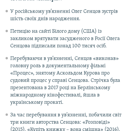
У російському ув’язненні Олег Сенцов зустрів
шість своїх днів народження.
Петицію на сайті Білого дому (США) із
закликом врятувати засудженого в Росії Олега
Сенцова підписали понад 100 тисяч осіб.
Перебуваючи в ув’язненні, Сенцов «виконав»
головну роль в документальному фільмі
«Процес», знятому Аскольдом Курова про
судовий процес у справі Сенцова. Стрічка була
презентована в 2017 році на Берлінському
міжнародному кінофестивалі, йшла в
українському прокаті.
За час перебування в ув’язненні, побачили світ
три книги авторства Сенцова: «Розповіді»
(2015), «Купіть книжку – вона смішна» (2016),