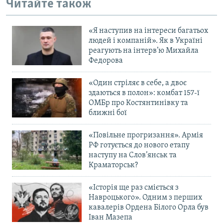
Читайте також
«Я наступив на інтереси багатьох
людей і компаній». Як в Україні
реагують на інтерв’ю Михайла
Федорова
«Один стріляє в себе, а двоє
здаються в полон»: комбат 157-ї
ОМБр про Костянтинівку та
ближні бої
«Повільне прогризання». Армія
РФ готується до нового етапу
наступу на Слов’янськ та
Краматорськ?
«Історія ще раз сміється з
Навроцького». Одним з перших
кавалерів Ордена Білого Орла був
Іван Мазепа