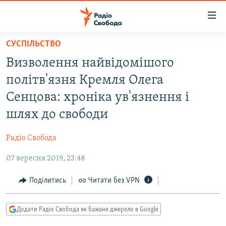
Доступність
посилання
Перейти
СУСПІЛЬСТВО
до
РАДІО СВОБОДА – 70 РОКІВ
Визволення найвідомішого
основного
ВСЕ ЗА ДОБУ
матеріалу
політв'язня Кремля Олега
СТАТТІ
Перейти
Сенцова: хроніка ув'язнення і
до
ВІЙНА
ПОЛІТИКА
шлях до свободи
основної
РОСІЙСЬКА «ФІЛЬТРАЦІЯ»
ЕКОНОМІКА
навігації
Радіо Свобода
Перейти
ДОНБАС.РЕАЛІЇ
СУСПІЛЬСТВО
до
07 вересня 2019, 23:48
КРИМ.РЕАЛІЇ
КУЛЬТУРА
пошуку
ТИ ЯК?
Поділитись
Читати без VPN
СПОРТ
СХЕМИ
УКРАЇНА
Додати Радіо Свобода як бажане джерело в Google
КИТАЙ.ВИКЛИКИ
СВІТ