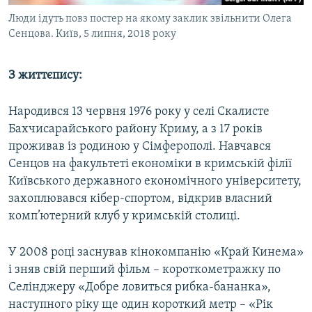
Люди ідуть повз постер на якому заклик звільнити Олега
Сенцова. Київ, 5 липня, 2018 року
З життєпису:
Народився 13 червня 1976 року у селі Скалисте
Бахчисарайського району Криму, а з 17 років
проживав із родиною у Сімферополі. Навчався
Сенцов на факультеті економіки в кримській філії
Київського державного економічного університету,
захоплювався кібер-спортом, відкрив власний
комп’ютерний клуб у кримській столиці.
У 2008 році заснував кінокомпанію «Край Кинема»
і зняв свій перший фільм – короткометражку по
Селінджеру «Добре ловиться рибка-бананка»,
наступного ріку ще один короткий метр – «Рік