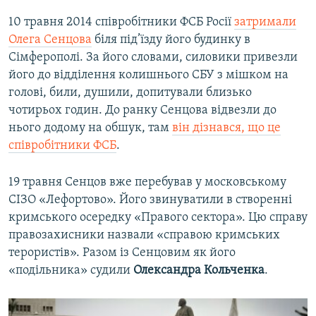
10 травня 2014 співробітники ФСБ Росії
затримали
Олега Сенцова
біля під’їзду його будинку в
Сімферополі. За його словами, силовики привезли
його до відділення колишнього СБУ з мішком на
голові, били, душили, допитували близько
чотирьох годин. До ранку Сенцова відвезли до
нього додому на обшук, там
він дізнався, що це
співробітники ФСБ
.
19 травня Сенцов вже перебував у московському
СІЗО «Лефортово». Його звинуватили в створенні
кримського осередку «Правого сектора». Цю справу
правозахисники назвали «справою кримських
терористів». Разом із Сенцовим як його
«подільника» судили
Олександра Кольченка
.