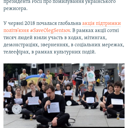
президента Росії про помилування українського
режисера.
У червні 2018 почалася глобальна
акція підтримки
політв’язня #SaveOlegSentsov
. В рамках акції сотні
тисяч людей взяли участь в ходах, мітингах,
демонстраціях, зверненнях, в соціальних мережах,
телеефірах, в рамках культурних подій.