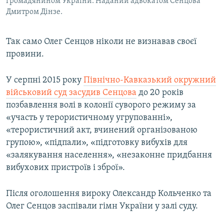
громадянином України. Наданий адвокатом Сенцова
Дмитром Дінзе.
Так само Олег Сенцов ніколи не визнавав своєї
провини.
У серпні 2015 року
Північно-Кавказький окружний
військовий суд засудив Сенцова
до 20 років
позбавлення волі в колонії суворого режиму за
«участь у терористичному угрупованні»,
«терористичний акт, вчинений організованою
групою», «підпали», «підготовку вибухів для
«залякування населення», «незаконне придбання
вибухових пристроїв і зброї».
Після оголошення вироку Олександр Кольченко та
Олег Сенцов заспівали гімн України у залі суду.