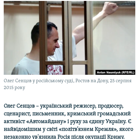
МУЛЬТИМЕДІА
ФОТО
СПЕЦПРОЄКТИ
ПОДКАСТИ
КРИМ РЕАЛІЇ
РУС
УКР
Олег Сенцов у російському суді, Ростов на Дону, 25 серпня
КТАТ
2015 року
ДОЛУЧАЙСЯ!
Олег Сенцов – український режисер, продюсер,
сценарист, письменник, кримський громадський
активіст «Автомайдану» і руху за єдину Україну. Є
найвідомішим у світі «політв’язнем Кремля», якого
незаконно ув'язнила Росія після окупації Криму.