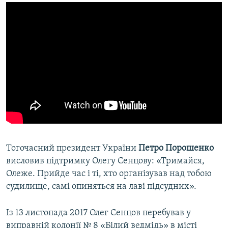
Тогочасний президент України
Петро Порошенко
висловив підтримку Олегу Сенцову: «Тримайся,
Олеже. Прийде час і ті, хто організував над тобою
судилище, самі опиняться на лаві підсудних».
Із 13 листопада 2017 Олег Сенцов перебував у
виправній колонії № 8 «Білий ведмідь» в місті