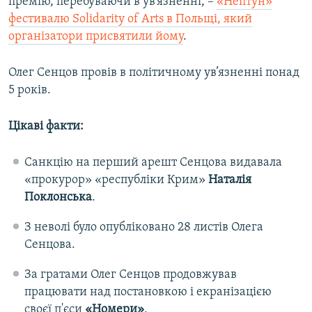
премію, перебуваючи в ув’язненні, –
«Нептун»
фестивалю Solidarity of Arts в Польщі, який
організатори присвятили йому
.
Олег Сенцов провів в політичному ув’язненні понад
5 років.
Цікаві факти:
Санкцію на перший арешт Сенцова видавала
«прокурор» «республіки Крим»
Наталія
Поклонська
.
З неволі було опубліковано 28 листів Олега
Сенцова.
За гратами Олег Сенцов продовжував
працювати над постановкою і екранізацією
своєї п'єси
«Номери»
.