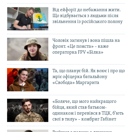
Від ейфорії до небажання жити.
Що відбувається з людьми після
звільнення із російського полону
Чоловік загинув і вона пішла на
фронт. «Це помста» – каже
операторка FPV «Білка»
Та, що планує бій. Як воює і про що
мріє офіцерка батальйону
«Свобода» Маргарита
«Боляче, що мого найкращого
бійця, який став батьком-
одинаком і перевівся в ТЦК, б’ють
свої в тилу» – комбриг Габінет