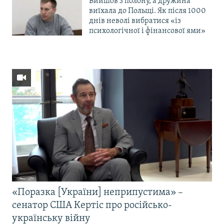
Вийшов з полону, а дружина
виїхала до Польщі. Як після 1000
днів неволі вибратися «із
психологічної і фінансової ями»
«Поразка [України] неприпустима» –
сенатор США Кертіс про російсько-
українську війну