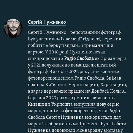
Сергій Нужненко
Сергій Нужненко – репортажний фотограф.
Був учасником Революції гідності, пережив
побиття «беркутівцями» і тримання під
вартою. У 2016 році Нужненко почав
співпрацювати з
Радіо Свобода
як фрілансер, а
у 2021 долучився до команди як штатний
фотограф. З лютого 2022 року став воєнним
фотокореспондентом Радіо Свобода. Знімав
події на Київщині, Чернігівщині, Харківщині,
а зараз переважно працює на Донбасі. Коли 31
березня 2023 року до річниці звільнення
Київщини Укрпошта
випустила
нову серію
марок, то знімки фотокореспондента Радіо
Свобода Сергія Нужненка використали для
марок із зображеннями Ірпеня та Бучі. Роботи
Нужненка доповнили міжнародну
виставку