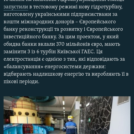
МУЛЬТИМЕДІА
запустили
в тестовому режимі нову гідротурбіну,
виготовлену українськими підприємствами за
ФОТО
кошти міжнародних донорів – Європейського
СПЕЦПРОЄКТИ
банку реконструкції та розвитку і Європейського
інвестиційного банку. За цим проектом, у який
ПОДКАСТИ
обидва банки вклали 370 мільйонів євро, мають
замінити 3 із 6 турбін Київської ГАЕС. Ця
КРИМ РЕАЛІЇ
електростанція є однією з тих, які відповідають за
РУС
«балансування» енергосистеми держави:
УКР
відбирають надлишкову енергію та виробляють її в
пікові періоди.
КТАТ
ДОЛУЧАЙСЯ!