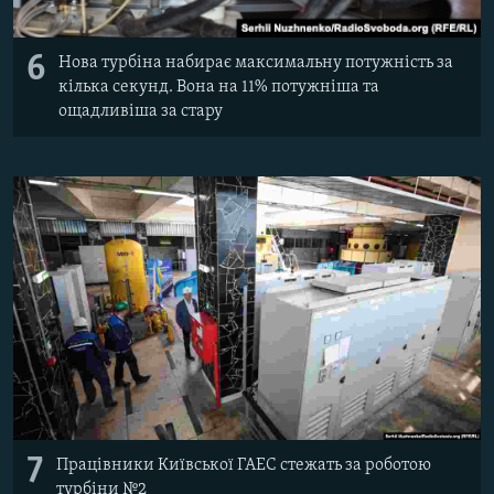
6
Нова турбіна набирає максимальну потужність за
кілька секунд. Вона на 11% потужніша та
ощадливіша за стару
7
Працівники Київської ГАЕС стежать за роботою
турбіни №2