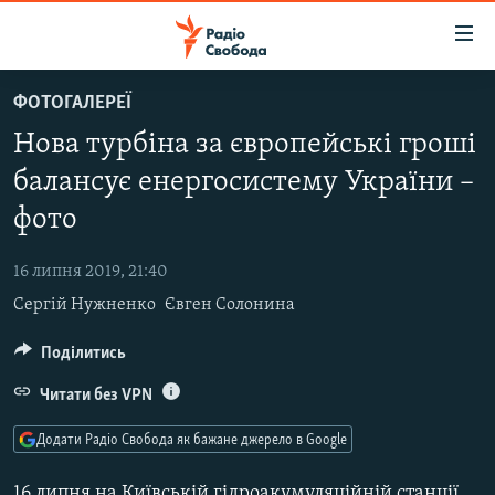
Доступність
посилання
Перейти
ФОТОГАЛЕРЕЇ
до
РАДІО СВОБОДА – 70 РОКІВ
Нова турбіна за європейські гроші
основного
ВСЕ ЗА ДОБУ
матеріалу
балансує енергосистему України –
СТАТТІ
Перейти
фото
до
ВІЙНА
ПОЛІТИКА
основної
16 липня 2019, 21:40
РОСІЙСЬКА «ФІЛЬТРАЦІЯ»
ЕКОНОМІКА
навігації
Сергій Нужненко
Євген Солонина
Перейти
ДОНБАС.РЕАЛІЇ
СУСПІЛЬСТВО
до
Поділитись
КРИМ.РЕАЛІЇ
КУЛЬТУРА
пошуку
ТИ ЯК?
Читати без VPN
СПОРТ
СХЕМИ
УКРАЇНА
Додати Радіо Свобода як бажане джерело в Google
КИТАЙ.ВИКЛИКИ
СВІТ
16 липня на Київській гідроакумуляційній станції