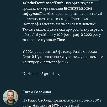
#OntheFrontlinesofTruth
, яку організували
громадська організація
Інститут масової
інформації
та міжнародна організація в галузі
розвитку незалежних медіа Internews.
Фотографії виставили на вокзалі у Вільнюсі.
Також знімок Нужненка про російську агресію
в Україні
увійшов
у 100 фотографій 2022 року
за версією журналу
Time
.
У 2024 році воєнний фотокор Радіо Свобода
Сергій Нужненко став лауреатом українського
конкурсу «Честь професії».
NuzhnenkoS@rferl.org
Євген Солонина
На Радіо Свобода працюю журналістом з 2008
року. Народився 1979 року в місті