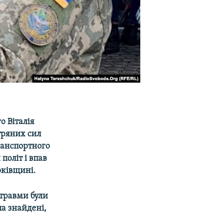
о Віталія
тряних сил
ранспортного
політ і впав
рківщині.
 травми були
ла знайдені,