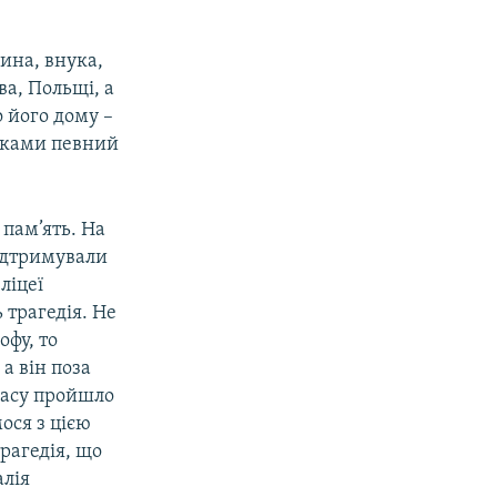
сина, внука,
ва, Польщі, а
о його дому –
атьками певний
 пам’ять. На
ідтримували
ліцеї
 трагедія. Не
офу, то
а він поза
часу пройшло
ося з цією
трагедія, що
алія