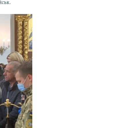
йськ.