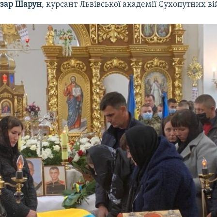
зар Шарун
, курсант Львівської академії Сухопутних ві