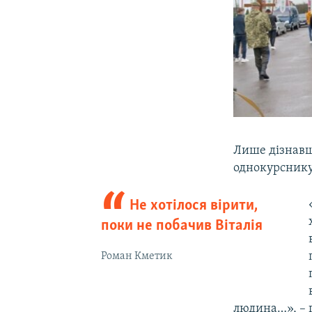
Лише дізнавш
однокурснику
Не хотілося вірити,
поки не побачив Віталія
Роман Кметик
людина…», – 