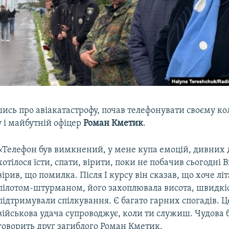
ись про авіакатастрофу, почав телефонувати своєму 
 і майбутній офіцер
Роман Кметик
.
«Телефон був вимкнений, у мене купа емоцій, дивних 
хотілося їсти, спати, вірити, поки не побачив сьогодні В
вірив, що помилка. Після І курсу він сказав, що хоче літ
пілотом-штурманом, його захоплювала висота, швидкі
підтримували спілкування. Є багато гарних спогадів. Ц
військова удача супроводжує, коли ти служиш. Чудова 
говорить друг загиблого Роман Кметик.