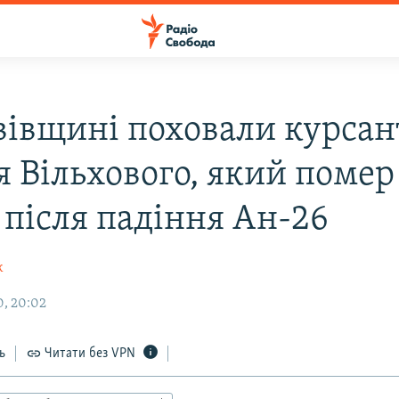
вівщині поховали курсан
я Вільхового, який помер
 після падіння Ан-26
к
, 20:02
ь
Читати без VPN