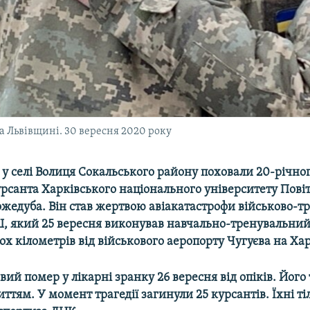
а Львівщині. 30 вересня 2020 року
у селі Волиця Сокальського району поховали 20-річног
урсанта Харківського національного університету Пові
ожедуба. Він став жертвою авіакатастрофи військово-т
, який 25 вересня виконував навчально-тренувальний 
вох кілометрів від військового аеропорту Чугуєва
на Ха
овий помер у лікарні зранку 26 вересня від опіків. Його
иттям. У момент трагедії загинули 25 курсантів. Їхні ті