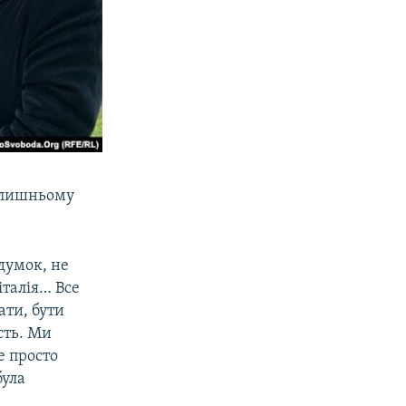
колишньому
думок, не
італія… Все
ати, бути
сть. Ми
е просто
була