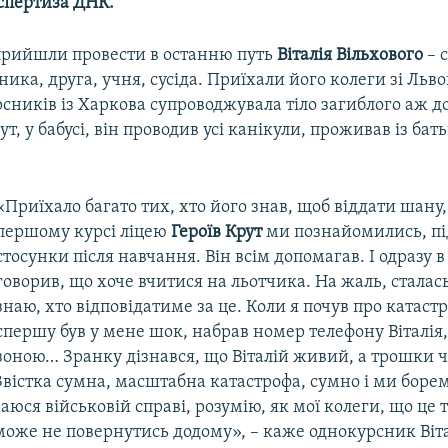
кспертиза ДНК.
прийшли провести в останню путь
Віталія Вільхового
– 
ника, друга, учня, сусіда. Приїхали його колеги зі Льво
сників із Харкова супроводжувала тіло загиблого аж д
Тут, у бабусі, він проводив усі канікули, проживав із б
«Приїхало багато тих, хто його знав, щоб віддати шану,
першому курсі ліцею
Героїв Крут
ми познайомились, п
стосунки після навчання. Він всім допомагав. І одразу в 
говорив, що хоче вчитися на льотчика. На жаль, сталась
знаю, хто відповідатиме за це. Коли я почув про катастр
спершу був у мене шок, набрав номер телефону Віталія, 
зоною… Зранку дізнався, що Віталій живий, а трошки 
Звістка сумна, масштабна катастрофа, сумно і ми борем
аюся військовій справі, розумію, як мої колеги, що це 
може не повернутись додому», – каже однокурсник Віт