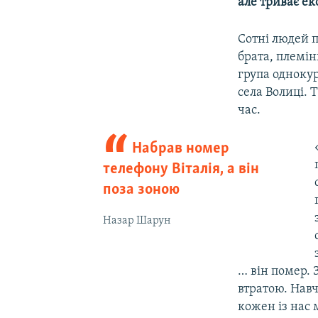
але триває е
Сотні людей 
брата, племін
група однокур
села Волиці. 
час.
Набрав номер
телефону Віталія, а він
поза зоною
Назар Шарун
… він помер. 
втратою. Навч
кожен із нас 