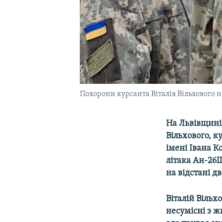
Похорони курсанта Віталія Вільхового н
На Львівщині 
Вільхового, к
імені Івана К
літака Ан-26Ш
на відстані д
Віталій Вільх
несумісні з ж