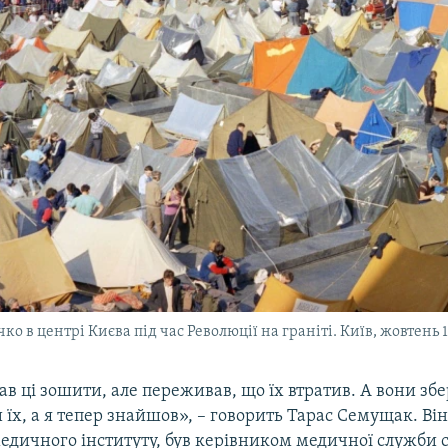
ко в центрі Києва під час Революції на граніті. Київ, жовтень 
ав ці зошити, але переживав, що їх втратив. А вони збе
 їх, а я тепер знайшов», – говорить Тарас Семущак. Він,
едичного інституту, був керівником медичної служби 