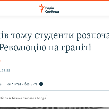
ків тому студенти розпоч
Революцію на граніті
к
 23:55
ь
Читати без VPN
обода як бажане джерело в Google