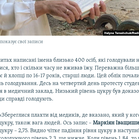
показує свої записи
итах написані імена близько 400 осіб, які голодували 
ся, хто і скільки часу не вживав їжу. Переважна більш
 є й хлопці по 16-17 років, старші люди. Цей облік почал
ь голодування. Десь на четвертий день протесту студе
я в медичний заклад. Низький рівень цукру був доказо
и справді голодують.
«Збереглися плахти від медиків, де вказано, який у ког
цукру, також вага людей. Ось запис –
Маркіян Іващиш
цукру – 2,75. Видно чітке падіння рівня цукру в наступні
голодуючого рівень 2,3, ще нижче. Коли рівень 1,84, то