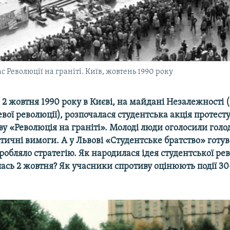
с Революції на граніті. Київ, жовтень 1990 року
, 2 жовтня 1990 року в Києві, на майдані Незалежності (
ої революції), розпочалася студентська акція протесту
у «Революція на граніті». Молоді люди оголосили голо
тичні вимоги. А у Львові «Студентське братство» готув
зробляло стратегію. Як народилася ідея студентської ре
ась 2 жовтня? Як учасники спротиву оцінюють події 30