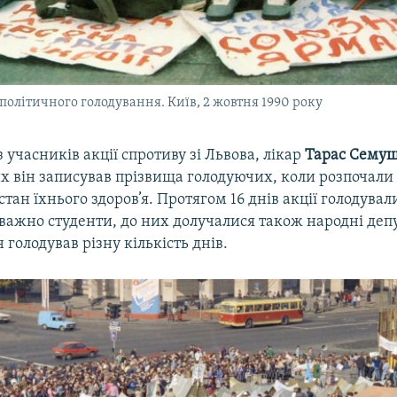
політичного голодування. Київ, 2 жовтня 1990 року
 учасників акції спротиву зі Львова, лікар
Тарас Сему
их він записував прізвища голодуючих, коли розпочали
стан їхнього здоров’я. Протягом 16 днів акції голодувал
еважно студенти, до них долучалися також народні деп
 голодував різну кількість днів.