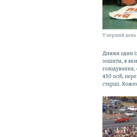
У перший день 
Днями один із
зошити, в як
голодування, 
450 осіб, пер
старші. Кожен