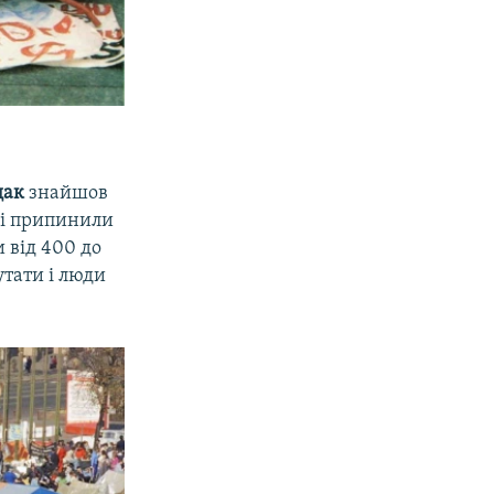
щак
знайшов
 і припинили
и від 400 до
утати і люди