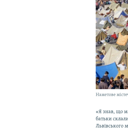
Наметове містеч
«Я знав, що м
батьки склали
Львівського м