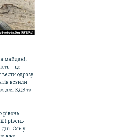
на майдані,
ість – це
и вести одразу
нтів возили
м для КДБ та
о рівень
ин
і рівень
 дні. Ось у
 це вже