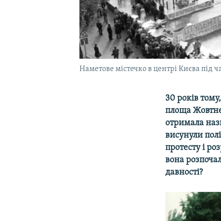
Наметове містечко в центрі Києва під ча
30 років тому
площа Жовтнев
отримала назв
висунули полі
протесту і ро
вона розпочал
давності?​