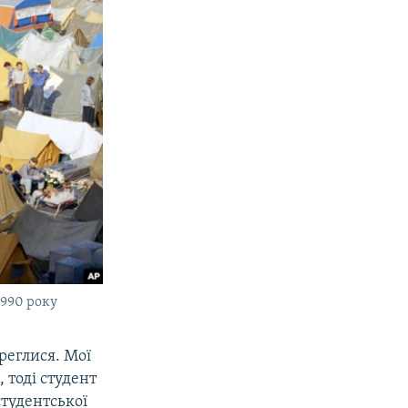
1990 року
реглися. Мої
 тоді студент
студентської