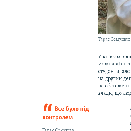
Тарас Семущак 
У кількох зош
можна дізнати
студенти, але
на другий ден
на обстеженн
влади, що люд
Все було під
контролем
Тарас Семущак