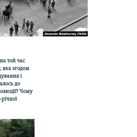
на той час
, яка згодом
дування і
алось до
волюції? Чому
-річної