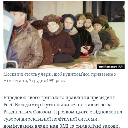
МУЛЬТИМЕДІА
ФОТО
СПЕЦПРОЄКТИ
ПОДКАСТИ
КРИМ РЕАЛІЇ
РУС
УКР
Москвичі стоять у черзі, щоб купити м’ясо, привезене з
КТАТ
Німеччини, 7 грудня 1991 року
ДОЛУЧАЙСЯ!
Впродовж свого тривалого правління президент
Росії Володимир Путін живився ностальгією за
Радянським Союзом. Проявом цього є відновлення
суворої директивної політичної системи,
домінування влади над ЗМІ та символічні заходи,