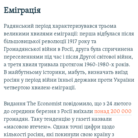
Еміграція
Радянський період характеризувався трьома
великими хвилями еміграції: перша відбулася після
більшовицької революції 1917 року та
Громадянської війни в Росії, друга була спричинена
переселеннями під час і після Другої світової війни,
а третя хвиля тривала протягом 1960-1980-х років.
В майбутньому історики, мабуть, визначать виїзд
росіян у період війни їхньої держави проти України
четвертою хвилею еміграції.
Видання The Economist повідомило, що з 24 лютого
до середини березня з Росії виїхали
понад 200 000
громадян. Таку тенденцію у газеті назвали
«масовою втечею». Однак точні цифри щодо
кількості росіян, які покинули свою країну з