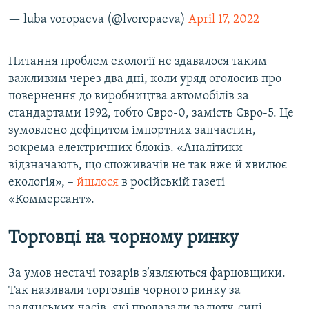
— luba voropaeva (@lvoropaeva)
April 17, 2022
Питання проблем екології не здавалося таким
важливим через два дні, коли уряд оголосив про
повернення до виробництва автомобілів за
стандартами 1992, тобто Євро-0, замість Євро-5. Це
зумовлено дефіцитом імпортних запчастин,
зокрема електричних блоків. «Аналітики
відзначають, що споживачів не так вже й хвилює
екологія», –
йшлося
в російській газеті
«Коммерсант».
Торговці на чорному ринку
За умов нестачі товарів з’являються фарцовщики.
Так називали торговців чорного ринку за
радянських часів, які продавали валюту, сині