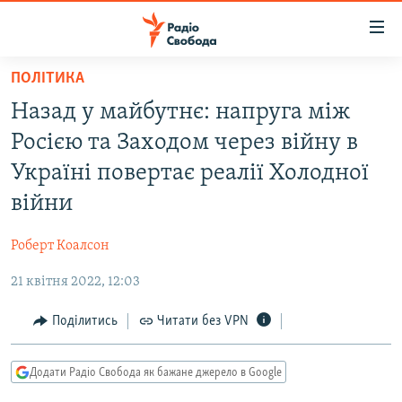
Доступність
посилання
Перейти
ПОЛІТИКА
до
РАДІО СВОБОДА – 70 РОКІВ
Назад у майбутнє: напруга між
основного
ВСЕ ЗА ДОБУ
матеріалу
Росією та Заходом через війну в
СТАТТІ
Перейти
Україні повертає реалії Холодної
до
ВІЙНА
ПОЛІТИКА
війни
основної
РОСІЙСЬКА «ФІЛЬТРАЦІЯ»
ЕКОНОМІКА
навігації
Роберт Коалсон
Перейти
ДОНБАС.РЕАЛІЇ
СУСПІЛЬСТВО
до
21 квітня 2022, 12:03
КРИМ.РЕАЛІЇ
КУЛЬТУРА
пошуку
ТИ ЯК?
Поділитись
Читати без VPN
СПОРТ
СХЕМИ
УКРАЇНА
Додати Радіо Свобода як бажане джерело в Google
КИТАЙ.ВИКЛИКИ
СВІТ