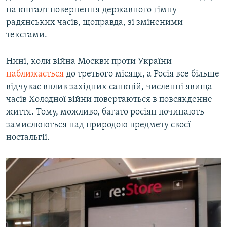
на кшталт повернення державного гімну
Усі сайти RFE/RL
радянських часів, щоправда, зі зміненими
текстами.
Нині, коли війна Москви проти України
наближається
до третього місяця, а Росія все більше
відчуває вплив західних санкцій, численні явища
часів Холодної війни повертаються в повсякденне
життя. Тому, можливо, багато росіян починають
замислюються над природою предмету своєї
ностальгії.