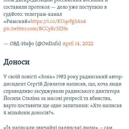
этом дискредитацию российских военных и
составили протокол — дело уже поступило в
судФото: телеграм-канал
«Римский»
https://t.co/KUqeFg3An4
pic.twitter.com/BCCyRc3ZHs
— ОВД-Инфо (@OvdInfo)
April 14, 2022
Доноси
У своїй повісті «Зона» 1982 року радянський автор-
дисидент Сергій Довлатов написав, що, хоча люди
справедливо засуджували радянського диктатора
Йосипа Сталіна за масові репресії та вбивства,
варто поставити ще одне запитання: «Хто написав
4 мільйони доносів?».
«Їх написали звичайні радянські люди», – сам