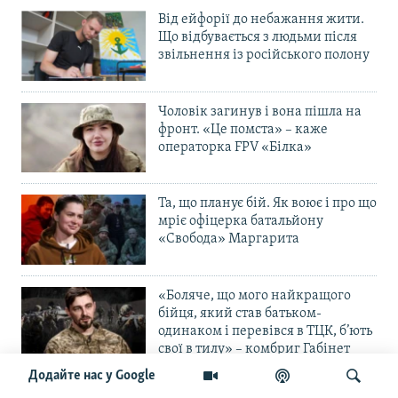
Від ейфорії до небажання жити.
Що відбувається з людьми після
звільнення із російського полону
Чоловік загинув і вона пішла на
фронт. «Це помста» – каже
операторка FPV «Білка»
Та, що планує бій. Як воює і про що
мріє офіцерка батальйону
«Свобода» Маргарита
«Боляче, що мого найкращого
бійця, який став батьком-
одинаком і перевівся в ТЦК, б’ють
свої в тилу» – комбриг Габінет
Додайте нас у Google
Вийшов з полону, а дружина