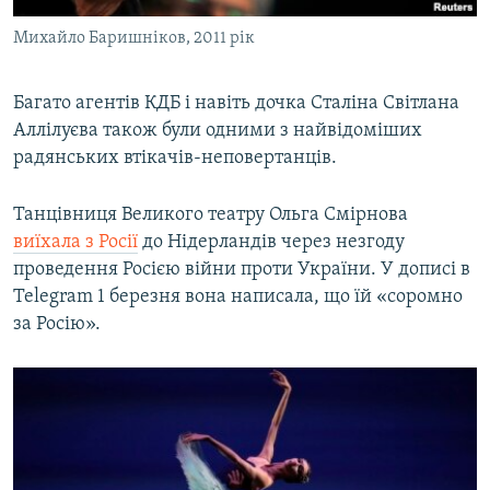
Михайло Баришніков, 2011 рік
Багато агентів КДБ і навіть дочка Сталіна Світлана
Аллілуєва також були одними з найвідоміших
радянських втікачів-неповертанців.
Танцівниця Великого театру Ольга Смірнова
виїхала з Росії
до Нідерландів через незгоду
проведення Росією війни проти України. У дописі в
Telegram 1 березня вона написала, що їй «соромно
за Росію».