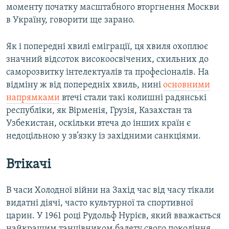
моменту початку масштабного вторгнення Москви
в Україну, говорити ще зарано.
Як і попередні хвилі еміграції, ця хвиля охоплює
значний відсоток високоосвічених, схильних до
саморозвитку інтелектуалів та професіоналів. На
відміну ж від попередніх хвиль, нині
основними
напрямками
втечі стали такі колишні радянські
республіки, як Вірменія, Грузія, Казахстан та
Узбекистан, оскільки втеча до інших країн є
недоцільною у зв’язку із західними санкціями.
Втікачі
В часи Холодної війни на Захід час від часу тікали
видатні діячі, часто культурної та спортивної
царин. У 1961 році Рудольф Нурієв, який вважається
найкращим танцівником балету свого покоління,