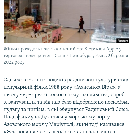
Жінка проходить повз зачинений «re:Store» від Apple у
торговельному центрі в Санкт-Петербурзі, Росія, 2 березня
2022 року
Одним з останніх подихів радянської культури став
популярний фільм 1988 року «Маленька Віра». У
ньому через реалії алкоголізму, насильства, спроб
зґвалтування та відчаю було відображено песимізм,
нудьгу та цинізм, в які обернувся Радянський Союз.
Події фільму відбувалися у морському порту
Азовського моря у Маріуполі, який тоді називався
«Жданов» на честь ідеолога сталінської епохи