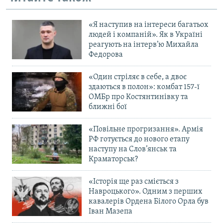
«Я наступив на інтереси багатьох
людей і компаній». Як в Україні
реагують на інтерв’ю Михайла
Федорова
«Один стріляє в себе, а двоє
здаються в полон»: комбат 157-ї
ОМБр про Костянтинівку та
ближні бої
«Повільне прогризання». Армія
РФ готується до нового етапу
наступу на Слов’янськ та
Краматорськ?
«Історія ще раз сміється з
Навроцького». Одним з перших
кавалерів Ордена Білого Орла був
Іван Мазепа