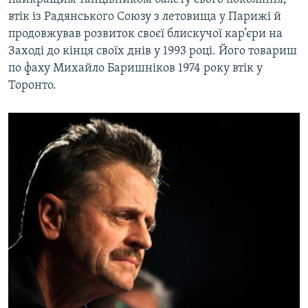
втік із Радянського Союзу з летовища у Парижі й
продовжував розвиток своєї блискучої кар’єри на
Заході до кінця своїх днів у 1993 році. Його товариш
по фаху Михайло Баришніков 1974 року втік у
Торонто.