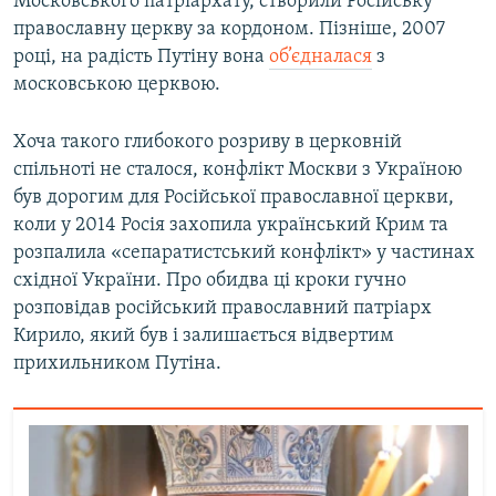
Московського патріархату, створили Російську
православну церкву за кордоном. Пізніше, 2007
році, на радість Путіну вона
об’єдналася
з
московською церквою.
Хоча такого глибокого розриву в церковній
спільноті не сталося, конфлікт Москви з Україною
був дорогим для Російської православної церкви,
коли у 2014 Росія захопила український Крим та
розпалила «сепаратистський конфлікт» у частинах
східної України. Про обидва ці кроки гучно
розповідав російський православний патріарх
Кирило, який був і залишається відвертим
прихильником Путіна.