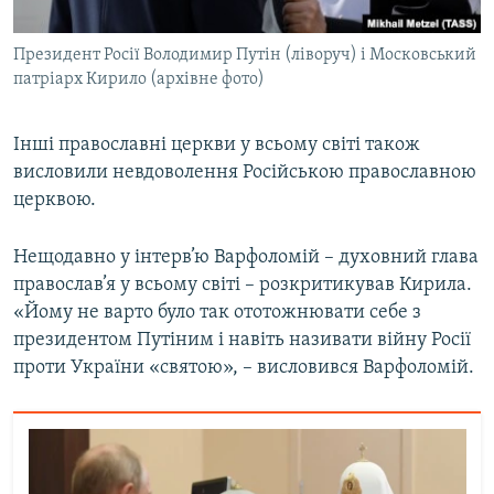
Президент Росії Володимир Путін (ліворуч) і Московський
патріарх Кирило (архівне фото)
Інші православні церкви у всьому світі також
висловили невдоволення Російською православною
церквою.
Нещодавно у інтерв’ю Варфоломій – духовний глава
православ’я у всьому світі – розкритикував Кирила.
«Йому не варто було так ототожнювати себе з
президентом Путіним і навіть називати війну Росії
проти України «святою», – висловився Варфоломій.