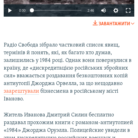
Auto
0:00
2:46
240p
ЗАВАНТАЖИТИ
360p
Auto
240p
360p
480p
480p
Радіо Свобода зібрало частковий список явищ,
термінів й понять, які, як багато хто думав,
720p
720p
1080p
залишились у 1984 році. Однак вони повернулися в
1080p
країну, де «дискредитацією російських збройних
сил» вважається роздавання безкоштовних копій
антиутопії Джорджа Орвелла, за що нещодавно
заарештували
бізнесмена в російському місті
Іваново.
Житель Иванова Дмитрий Силин бесплатно
раздавал прохожим книги с романом-антиутопией
«1984» Джорджа Оруэлла. Полицейские увидели в