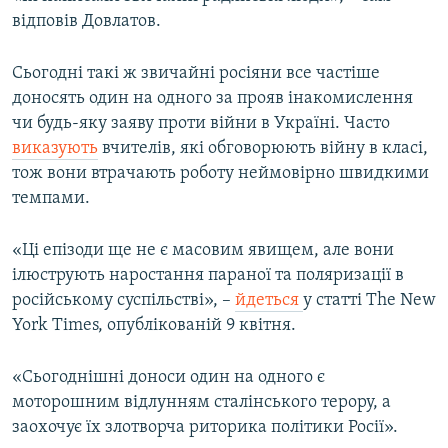
відповів Довлатов.
Сьогодні такі ж звичайні росіяни все частіше
доносять один на одного за прояв інакомислення
чи будь-яку заяву проти війни в Україні. Часто
виказують
вчителів, які обговорюють війну в класі,
тож вони втрачають роботу неймовірно швидкими
темпами.
«Ці епізоди ще не є масовим явищем, але вони
ілюструють наростання параної та поляризації в
російському суспільстві», –
йдеться
у статті The New
York Times, опублікованій 9 квітня.
«Сьогоднішні доноси один на одного є
моторошним відлунням сталінського терору, а
заохочує їх злотворча риторика політики Росії».