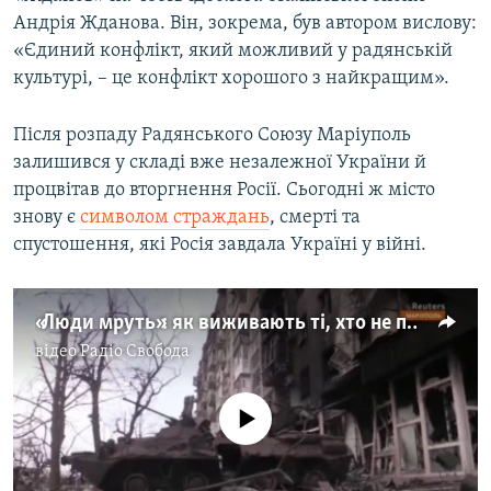
Андрія Жданова. Він, зокрема, був автором вислову:
«Єдиний конфлікт, який можливий у радянській
культурі, – це конфлікт хорошого з найкращим».
Після розпаду Радянського Союзу Маріуполь
залишився у складі вже незалежної України й
процвітав до вторгнення Росії. Сьогодні ж місто
знову є
символом страждань
, смерті та
спустошення, які Росія завдала Україні у війні.
«Люди мруть»: як виживають ті, хто не покинув Маріуполь (відео)
відео
Радіо Свобода
No media source currently available