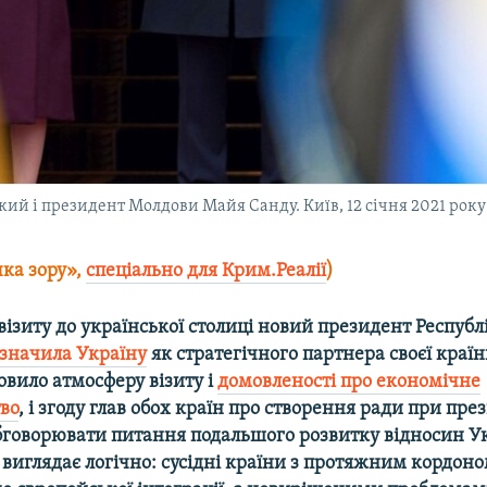
й і президент Молдови Майя Санду. Київ, 12 січня 2021 року
чка зору»,
спеціально для Крим.Реалії
)
 візиту до української столиці новий президент Респуб
значила Україну
як стратегічного партнера своєї країн
овило атмосферу візиту і
домовленості про економічне
во
, і згоду глав обох країн про створення ради при пре
бговорювати питання подальшого розвитку відносин Ук
 виглядає логічно: сусідні країни з протяжним кордоно