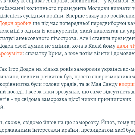
А в чому ж справа? А справа, впевнений, – у Кримові. В
небажанні колишнього президента Молдови визнати т
цілісність сусідньої країни. Вперше заяву про російсь
Додон зробив
ще під час попередньої передвиборчої кам
полеміці з одним із конкурентів, який наполягав на ук
статусі анексованого півострова. Але і ставши презид
Додон своєї думки не змінив, хоча в Києві йому
дали чі
зрозуміти
: спочатку Крим, а вже потім візити і домовле
Так Ігор Додон на кілька років заморозив українсько-м
вичайно, певний розвиток був, просто співрозмовника
керівництва були голови урядів, та ж Мая Санду
вперше
ій посаді. І все ж таки зрозуміло, що саме відсутність д
нтів – це свідома заморозка цілої низки принципових
й.
н, схоже, свідомо йшов на цю заморозку. Йшов, тому щ
 державними інтересами країни, президентом якої був,