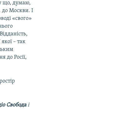
у що, думаю,
а до Москви. І
оводі «свого»
нього
Відданість,
якої – так
ським
 до Росії,
ростір
іо Свобода
і