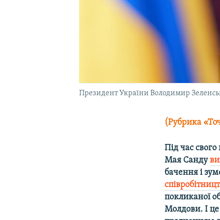
Президент України Володимир Зеленськи
(Рубрика «То
Під час свого
Мая Санду
ви
бачення і зум
співробітницт
покликаної о
Молдови. І це