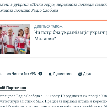
лені в рубриці «Точка зору», передають погляди самих 
ажають позицію Радіо Свобода
ДИВІТЬСЯ ТАКОЖ:
Чи потрібна українізація українц
Молдови?
ь
Читати без VPN
Підписатись
Друк
алій Портников
працює з Радіо Свобода з 1990 року. Народився в 1967 році в Ки
ультет журналістики МДУ. Працював парламентським коресп
оді України», колумністом низки українських, російських, б