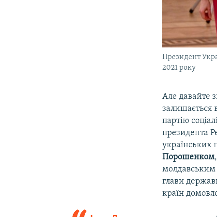
Президент Укра
2021 року
Але давайте 
залишається 
партію соціал
президента Ре
українських п
Порошенком
молдавським 
глави держави
країн домовл