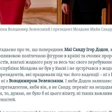
їни Володимир Зеленський і президент Молдови Майя Санду. К
згадаємо про те, що попередник
Маї Санду Ігор Додон
, 
впливовою політичною фігурою в країні та очолює прор
істів, взагалі жодного разу за весь час свого перебуванн
спубліки Молдова не був у Києві і не зустрічався з жод
резидентів, які працювали під час його каденції – ні з
, ні з
Володимиром Зеленським
. І якби Додон залишавс
президентом, якби він, а не Санду, переміг на нещода
, то, думаю, не було б ні цього візиту, ні таких важлив
еностей.