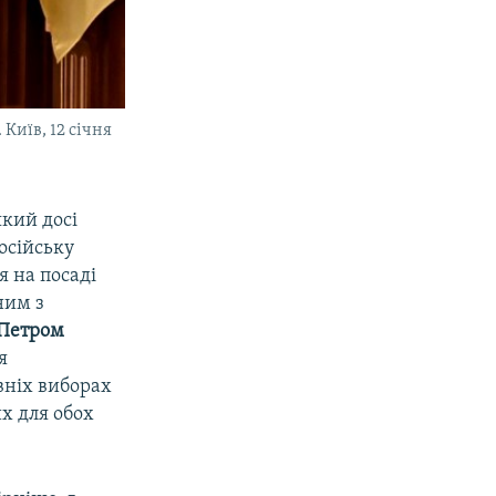
иїв, 12 січня
який досі
осійську
я на посаді
ним з
Петром
я
вніх виборах
их для обох