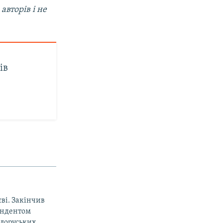
авторів і не
ів
єві. Закінчив
ондентом
ілоруських,