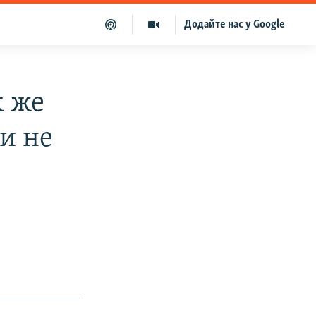
Додайте нас у Google
к же
и не