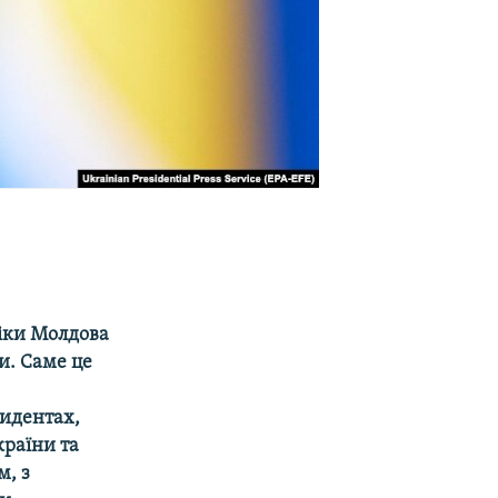
ліки Молдова
и. Саме це
зидентах,
раїни та
м, з