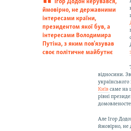
Ігор Додон керувався,
ймовірно, не державними
інтересами країни,
президентом якої був, а
інтересами Володимира
Путіна, з яким пов'язував
своє політичне майбутнє
відносини. З
українського 
Київ
саме на ц
рівні президе
домовленосте
Але Ігор Додо
ймовірно, не