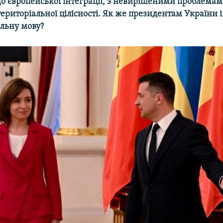
о європейської інтеграції, з невирішеними проблема
ериторіальної цілісності. Як же президентам України 
ільну мову?