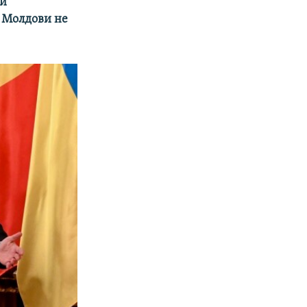
ми
і Молдови не