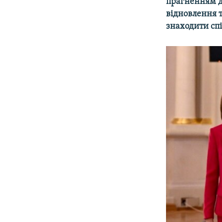
прагненням д
відновлення т
знаходити сп