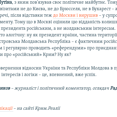
утіна
, з яким пов'язував своє політичне майбутнє. Том
 візитами не до Києва, не до Брюсселя, не в Бухарест – 
 речі, після відставки теж
до Москви і вирушив
– у супр
аменту. Тому що в Москві оцінили цю відданість колиш
президента російським, а не молдавським інтересам. 
то алогічну: ну як президент країни, частина території 
стровська Молдавська Республіка – є фактичним росій
м і регулярно проводить «референдуми» про приєднання
и про «російський» Крим? Ну як?
овернення відносин України та Республіки Молдова в п
інтересів і логіки – це, впевнений, вже успіх.
ников
– журналіст і політичний коментатор, оглядач
Рад
ікації
– на сайті Крим.Реалії