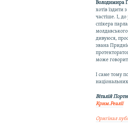
Володимира П
хотів їздити з
частіше. І, до
спікера парл
молдавського 
дивуюся, прос
звана Придні
протекторато
може говорит
І саме тому п
національних 
Віталій Порт
Крим.Реалії
Оригінал публ