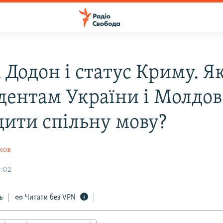
 Додон і статус Криму. Я
дентам України і Молдов
дити спільну мову?
ков
2:02
ь
Читати без VPN