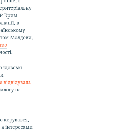
ірніше, в
ериторіальну
кий Крим
панії, в
раїнському
ентом Молдови,
тко
ності.
олдовські
ми
 відвідувала
іалогу на
о керувався,
 а інтересами