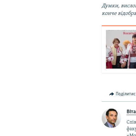
Думки, вислов
конче відобр
Поділитис
Віт
Спів
фак
«Мол