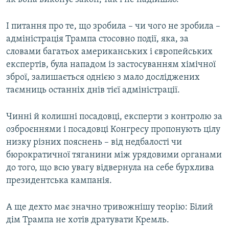
І питання про те, що зробила – чи чого не зробила –
адміністрація Трампа стосовно події, яка, за
словами багатьох американських і європейських
експертів, була нападом із застосуванням хімічної
зброї, залишається однією з мало досліджених
таємниць останніх днів тієї адміністрації.
Чинні й колишні посадовці, експерти з контролю за
озброєннями і посадовці Конгресу пропонують цілу
низку різних пояснень – від недбалості чи
бюрократичної тяганини між урядовими органами
до того, що всю увагу відвернула на себе бурхлива
президентська кампанія.
А ще дехто має значно тривожнішу теорію: Білий
дім Трампа не хотів дратувати Кремль.