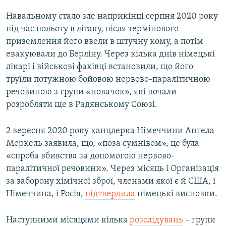
Навальному стало зле наприкінці серпня 2020 року
під час польоту в літаку, після термінового
приземлення його ввели в штучну кому, а потім
евакуювали до Берліну. Через кілька днів німецькі
лікарі і військові фахівці встановили, що його
труїли потужною бойовою нервово-паралітичною
речовиною з групи «новачок», які почали
розробляти ще в Радянському Союзі.
2 вересня 2020 року канцлерка Німеччини Анґела
Меркель заявила, що, «поза сумнівом», це була
«спроба вбивства за допомогою нервово-
паралітичної речовини». Через місяць і Організація
за заборону хімічної зброї, членами якої є й США, і
Німеччина, і Росія,
підтвердила
німецькі висновки.
Наступними місяцями кілька
розслідувань
– групи