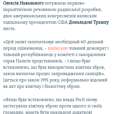
Олексія Навального
потужною нервово-
Усі сайти RFE/RL
паралітичною речовиною радянської розробки,
двоє американських конгресменів написали
тодішньому президентові США
Дональдові Трампу
листа.
«Цей запит започатковує необхідний 60-денний
період оцінювання, –
написали
чільний демократ і
чільний республіканець у комітеті з закордонних
справ Палати представників, – і якщо буде
встановлено, що була використана хімічна зброя,
закон визначає процес запровадження санкцій».
Ідеться про закон 1991 року, неформально відомий
як акт про хімічну і біологічну зброю.
«Якщо буде встановлено, що влада Росії знову
застосувала хімічну зброю проти одного зі своїх
громадян, мають бути накладені додаткові