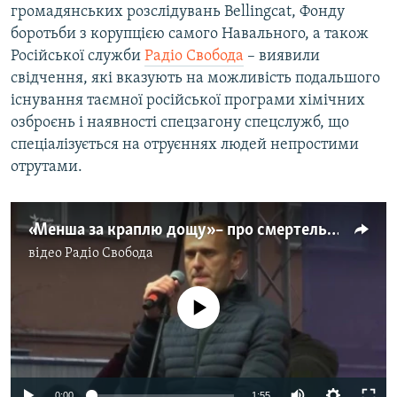
громадянських розслідувань Bellingcat, Фонду
боротьби з корупцією самого Навального, а також
Російської служби
Радіо Свобода
– виявили
свідчення, які вказують на можливість подальшого
існування таємної російської програми хімічних
озброєнь і наявності спецзагону спецслужб, що
спеціалізується на отруєннях людей непростими
отрутами.
«Менша за краплю дощу» – про смертельну дозу «Новачка»
відео
Радіо Свобода
No media source currently available
Auto
0:00
1:55