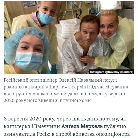
МУЛЬТИМЕДІА
ФОТО
СПЕЦПРОЄКТИ
ПОДКАСТИ
КРИМ РЕАЛІЇ
РУС
УКР
Російський опозиціонер Олексій Навальний позує з
КТАТ
родиною в лікарні «Шаріте» в Берліні під час лікування
від отруєння «новачком» невдовзі по тому, як у вересні
2020 року його вивели зі штучної коми
ДОЛУЧАЙСЯ!
8 вересня 2020 року, через шість днів по тому, як
канцлерка Німеччини
Анґела Меркель
публічно
звинуватила Росію в спробі вбивства опозиціонера