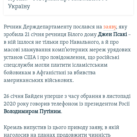
Україну
Речник Держдепартаменту послався на
заяву
, яку
зробила 21 січня речниця Білого дому
Джен Псакі
–
в ній ішлося не тільки про Навального, а й про
масові зламування комп’ютерних мереж урядових
установ США і про повідомлення, що російські
спецслужби могли платити ісламістським
бойовикам в Афганістані за вбивства
американських військових.
26 січня Байден уперше з часу обрання в листопаді
2020 року говорив телефоном із президентом Росії
Володимиром Путіним
.
Кремль випустив із цього приводу заяву, в якій
наголосив на планах продовжити чинність