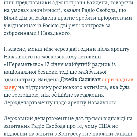
інші представники адміністрації Байдена, говорячи
на умовах анонімності, казали Радіо Свобода, що
Білий дім за Байдена прагне зробити пріоритетами
у відносинах із Росією дві речі: контроль за
озброєннями і Навального.
І, власне, менш ніж через дві години після арешту
Навального на московському летовищі
«Шереметьєво» 17 січня майбутній радник із
національної безпеки тоді ще майбутньої
адміністрації Байдена
Джейк Салліван
оприлюднив
заяву
на підтримку російського активіста, яка була
ще гострішою, ніж офіційне засудження
Держдепартаменту щодо арешту Навального.
Державний департамент не дав прямої відповіді на
запитання Радіо Свобода про те, чому США не
відповіли на запити з Конгресу і не наклали санкції