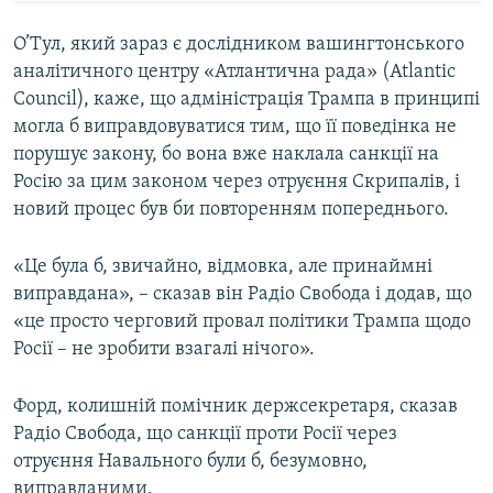
О’Тул, який зараз є дослідником вашингтонського
аналітичного центру «Атлантична рада» (Atlantic
Council), каже, що адміністрація Трампа в принципі
могла б виправдовуватися тим, що її поведінка не
порушує закону, бо вона вже наклала санкції на
Росію за цим законом через отруєння Скрипалів, і
новий процес був би повторенням попереднього.
«Це була б, звичайно, відмовка, але принаймні
виправдана», – сказав він Радіо Свобода і додав, що
«це просто черговий провал політики Трампа щодо
Росії – не зробити взагалі нічого».
Форд, колишній помічник держсекретаря, сказав
Радіо Свобода, що санкції проти Росії через
отруєння Навального були б, безумовно,
виправданими.