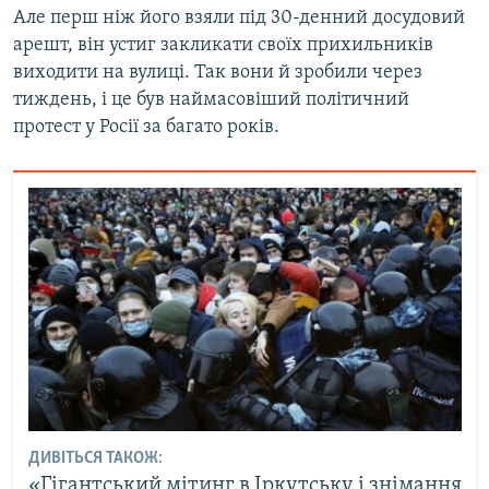
Але перш ніж його взяли під 30-денний досудовий
арешт, він устиг закликати своїх прихильників
виходити на вулиці. Так вони й зробили через
тиждень, і це був наймасовіший політичний
протест у Росії за багато років.
ДИВІТЬСЯ ТАКОЖ:
«Гігантський мітинг в Іркутську і знімання