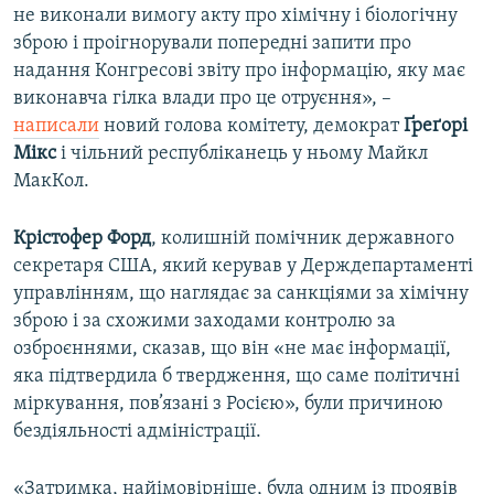
не виконали вимогу акту про хімічну і біологічну
зброю і проігнорували попередні запити про
надання Конгресові звіту про інформацію, яку має
виконавча гілка влади про це отруєння», –
написали
новий голова комітету, демократ
Ґреґорі
Мікс
і чільний республіканець у ньому Майкл
МакКол.
Крістофер Форд
, колишній помічник державного
секретаря США, який керував у Держдепартаменті
управлінням, що наглядає за санкціями за хімічну
зброю і за схожими заходами контролю за
озброєннями, сказав, що він «не має інформації,
яка підтвердила б твердження, що саме політичні
міркування, пов’язані з Росією», були причиною
бездіяльності адміністрації.
«Затримка, найімовірніше, була одним із проявів