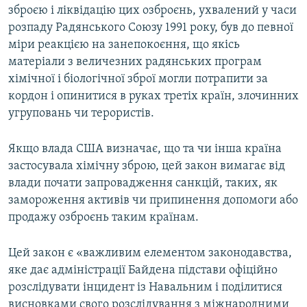
зброєю і ліквідацію цих озброєнь, ухвалений у часи
розпаду Радянського Союзу 1991 року, був до певної
міри реакцією на занепокоєння, що якісь
матеріали з величезних радянських програм
хімічної і біологічної зброї могли потрапити за
кордон і опинитися в руках третіх країн, злочинних
угруповань чи терористів.
Якщо влада США визначає, що та чи інша країна
застосувала хімічну зброю, цей закон вимагає від
влади почати запровадження санкцій, таких, як
замороження активів чи припинення допомоги або
продажу озброєнь таким країнам.
Цей закон є «важливим елементом законодавства,
яке дає адміністрації Байдена підстави офіційно
розслідувати інцидент із Навальним і поділитися
висновками свого розслідування з міжнародними