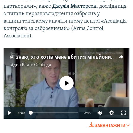
партнерами», каже
Джулія Мастерсон
, дослідниця
з питань нерозповсюдження озброєнь у
вашингтонському аналітичному центрі «Асоціація
контролю за озброєннями» (Arms Control
Association).
«Я знаю, хто хотів мене вбити»: мільйони дивляться відео Навального, в якому він назвав ймовірну команду вбивць
відео
Радіо Свобода
No media source currently available
Auto
0:00
3:46
240p
ЗАВАНТАЖИТИ
360p