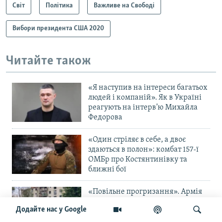
Світ
Політика
Важливе на Свободі
Вибори президента США 2020
Читайте також
«Я наступив на інтереси багатьох
людей і компаній». Як в Україні
реагують на інтерв’ю Михайла
Федорова
«Один стріляє в себе, а двоє
здаються в полон»: комбат 157-ї
ОМБр про Костянтинівку та
ближні бої
«Повільне прогризання». Армія
РФ готується до нового етапу
Додайте нас у Google
наступу на Слов’янськ та
Краматорськ?