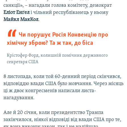
санкції», – нагадали голова комітету, демократ
Еліот Енґел
і чільний республіканець у ньому
Майкл МакКол
.
Чи порушує Росія Конвенцію про
хімічну зброю? Та ж так, до біса
Крістофер Форд, колишній помічник державного
секретаря США
8 листопада, коли той 60-денний період скінчився,
відповіддю влади США було мовчання. Через місяць
ці ж двоє конгресменів написали листа-
нагадування.
Але й 20 січня, коли президентство Трампа
закінчилося, ніякої відповіді від влади США про те,
як вона виконує закон, так і не надійшло.