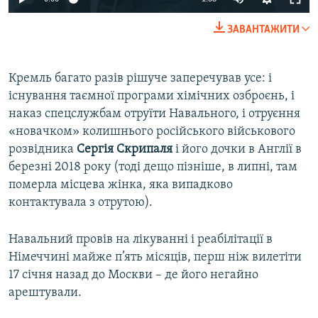
240p
ЗАВАНТАЖИТИ
360p
Auto
240p
360p
480p
480p
Кремль багато разів рішуче заперечував усе: і
існування таємної програми хімічних озброєнь, і
720p
720p
1080p
наказ спецслужбам отруїти Навального, і отруєння
1080p
«новачком» колишнього російського військового
розвідника
Сергія Скрипаля
і його дочки в Англії в
березні 2018 року (тоді дещо пізніше, в липні, там
померла місцева жінка, яка випадково
контактувала з отрутою).
Навальний провів на лікуванні і реабілітації в
Німеччині майже п’ять місяців, перш ніж вилетіти
17 січня назад до Москви – де його негайно
арештували.