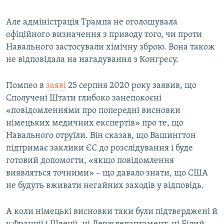
Auto
240p
360p
480p
480p
Але адміністрація Трампа не оголошувала
офіційного визначення з приводу того, чи проти
720p
720p
1080p
Навального застосували хімічну зброю. Вона також
1080p
не відповідала на нагадування з Конгресу.
Помпео в
заяві
25 серпня 2020 року заявив, що
Сполучені Штати глибоко занепокоєні
«повідомленнями про попередні висновки
німецьких медичних експертів» про те, що
Навального отруїли. Він сказав, що Вашингтон
підтримає заклики ЄС до розслідування і буде
готовий допомогти, «якщо повідомлення
виявляться точними» – що давало знати, що США
не будуть вживати негайних заходів у відповідь.
А коли німецькі висновки таки були підтверджені й