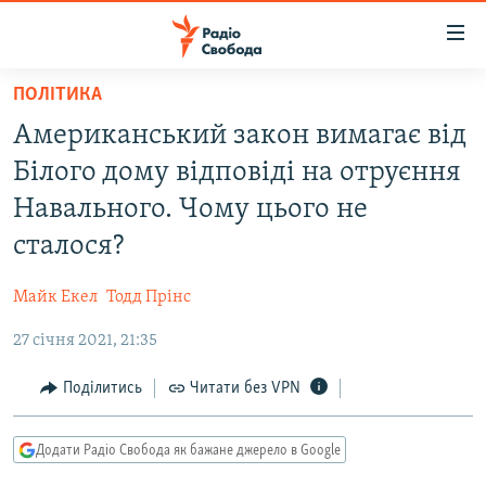
Доступність
посилання
Перейти
ПОЛІТИКА
до
РАДІО СВОБОДА – 70 РОКІВ
Американський закон вимагає від
основного
ВСЕ ЗА ДОБУ
матеріалу
Білого дому відповіді на отруєння
СТАТТІ
Перейти
Навального. Чому цього не
до
ВІЙНА
ПОЛІТИКА
сталося?
основної
РОСІЙСЬКА «ФІЛЬТРАЦІЯ»
ЕКОНОМІКА
навігації
Майк Екел
Тодд Прінс
Перейти
ДОНБАС.РЕАЛІЇ
СУСПІЛЬСТВО
до
27 січня 2021, 21:35
КРИМ.РЕАЛІЇ
КУЛЬТУРА
пошуку
ТИ ЯК?
Поділитись
Читати без VPN
СПОРТ
СХЕМИ
УКРАЇНА
Додати Радіо Свобода як бажане джерело в Google
КИТАЙ.ВИКЛИКИ
СВІТ