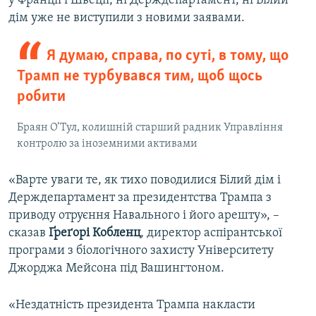
у Франції і Швеції, ні Держдепартамент, ні Білий
дім уже не виступили з новими заявами.
Я думаю, справа, по суті, в тому, що
Трамп не турбувався тим, щоб щось
робити
Браян О’Тул, колишній старший радник Управління
контролю за іноземними активами
«Варте уваги те, як тихо поводилися Білий дім і
Держдепартамент за президентства Трампа з
приводу отруєння Навального і його арешту», –
сказав
Ґреґорі Кобленц
, директор аспірантської
програми з біологічного захисту Університету
Джорджа Мейсона під Вашингтоном.
«Нездатність президента Трампа накласти