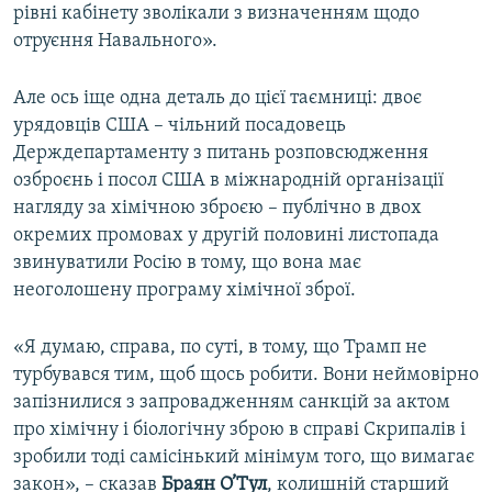
рівні кабінету зволікали з визначенням щодо
отруєння Навального».
Але ось іще одна деталь до цієї таємниці: двоє
урядовців США – чільний посадовець
Держдепартаменту з питань розповсюдження
озброєнь і посол США в міжнародній організації
нагляду за хімічною зброєю – публічно в двох
окремих промовах у другій половині листопада
звинуватили Росію в тому, що вона має
неоголошену програму хімічної зброї.
«Я думаю, справа, по суті, в тому, що Трамп не
турбувався тим, щоб щось робити. Вони неймовірно
запізнилися з запровадженням санкцій за актом
про хімічну і біологічну зброю в справі Скрипалів і
зробили тоді самісінький мінімум того, що вимагає
закон», – сказав
Браян О’Тул
, колишній старший