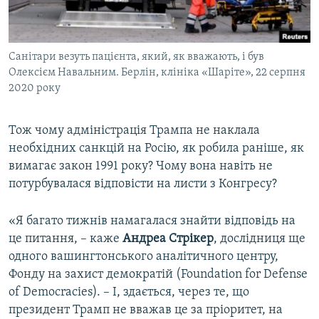
Санітари везуть пацієнта, який, як вважають, і був
Олексієм Навальним. Берлін, клініка «Шаріте», 22 серпня
2020 року
Тож чому адміністрація Трампа не наклала
необхідних санкцій на Росію, як робила раніше, як
вимагає закон 1991 року? Чому вона навіть не
потурбувалася відповісти на листи з Конгресу?
«Я багато тижнів намагалася знайти відповідь на
це питання, – каже
Андреа Стрікер
, дослідниця ще
одного вашингтонського аналітичного центру,
Фонду на захист демократій (Foundation for Defense
of Democracies). – І, здається, через те, що
президент Трамп не вважав це за пріоритет, на