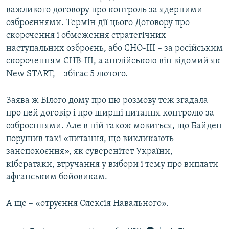
важливого договору про контроль за ядерними
озброєннями. Термін дії цього Договору про
скорочення і обмеження стратегічних
наступальних озброєнь, або СНО-III – за російським
скороченням СНВ-III, а англійською він відомий як
New START, – збігає 5 лютого.
Заява ж Білого дому про цю розмову теж згадала
про цей договір і про ширші питання контролю за
озброєннями. Але в ній також мовиться, що Байден
порушив такі «питання, що викликають
занепокоєння», як суверенітет України,
кібератаки, втручання у вибори і тему про виплати
афганським бойовикам.
А ще – «отруєння Олексія Навального».