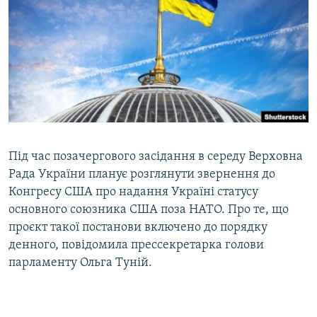
МУЛЬТИМЕДІА
ФОТО
СПЕЦПРОЄКТИ
ПОДКАСТИ
КРИМ РЕАЛІЇ
РУС
Під час позачергового засідання в середу Верховна
УКР
Рада України планує розглянути звернення до
Конгресу США про надання Україні статусу
КТАТ
основного союзника США поза НАТО. Про те, що
проєкт такої постанови включено до порядку
ДОЛУЧАЙСЯ!
денного, повідомила прессекретарка голови
парламенту Ольга Туній.