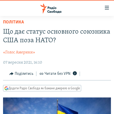
Доступність
посилання
Перейти
ПОЛІТИКА
до
РАДІО СВОБОДА – 70 РОКІВ
Що дає статус основного союзника
основного
ВСЕ ЗА ДОБУ
матеріалу
США поза НАТО?
СТАТТІ
Перейти
до
«Голос Америки»
ВІЙНА
ПОЛІТИКА
основної
07 вересня 2021, 16:10
РОСІЙСЬКА «ФІЛЬТРАЦІЯ»
ЕКОНОМІКА
навігації
Перейти
ДОНБАС.РЕАЛІЇ
СУСПІЛЬСТВО
Поділитись
Читати без VPN
до
КРИМ.РЕАЛІЇ
КУЛЬТУРА
пошуку
Додати Радіо Свобода як бажане джерело в Google
ТИ ЯК?
СПОРТ
СХЕМИ
УКРАЇНА
КИТАЙ.ВИКЛИКИ
СВІТ