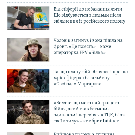
Від ейфорії до небажання жити.
Що відбувається з людьми після
звільнення із російського полону
Чоловік загинув і вона пішла на
фронт. «Це помста» – каже
операторка FPV «Білка»
Та, що планує бій. Як воює і про що
мріє офіцерка батальйону
«Свобода» Маргарита
«Боляче, що мого найкращого
бійця, який став батьком-
одинаком і перевівся в ТЦК, б’ють
свої в тилу» – комбриг Габінет
Вийшов з полону, а дружина