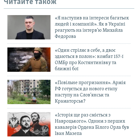
Читайте також
«Я наступив на інтереси багатьох
людей і компаній». Як в Україні
реагують на інтерв’ю Михайла
Федорова
«Один стріляє в себе, а двоє
здаються в полон»: комбат 157-ї
ОМБр про Костянтинівку та
ближні бої
«Повільне прогризання». Армія
РФ готується до нового етапу
наступу на Слов’янськ та
Краматорськ?
«Історія ще раз сміється з
Навроцького». Одним з перших
кавалерів Ордена Білого Орла був
Іван Мазепа