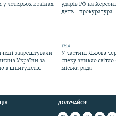
 у чотирьох країнах
ударів РФ на Херсон
день – прокуратура
17:14
ччині заарештували
У частині Львова че
янина України за
спеку зникло світло 
ою в шпигунстві
міська рада
ЦІЯ
ДОЛУЧАЙСЯ!