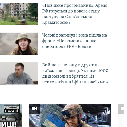
«Повільне прогризання». Армія
РФ готується до нового етапу
наступу на Слов’янськ та
Краматорськ?
Чоловік загинув і вона пішла на
фронт. «Це помста» – каже
операторка FPV «Білка»
Вийшов з полону, а дружина
виїхала до Польщі. Як після 1000
днів неволі вибратися «із
психологічної і фінансової ями»