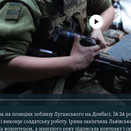
No media source currently avail
ва на позиціях поблизу Луганського на Донбасі. Їй 24 р
 і виконує солдатську роботу. Ірина закінчила Львівсь
ула волонтером, а минулого року підписала контракт і с