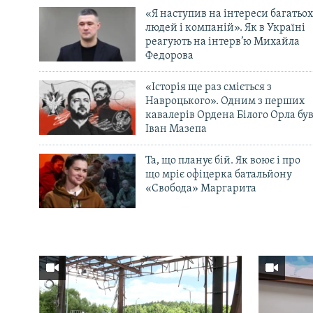
«Я наступив на інтереси багатьох
людей і компаній». Як в Україні
реагують на інтерв’ю Михайла
Федорова
«Історія ще раз сміється з
Навроцького». Одним з перших
кавалерів Ордена Білого Орла бу
Іван Мазепа
Та, що планує бій. Як воює і про
що мріє офіцерка батальйону
«Свобода» Маргарита