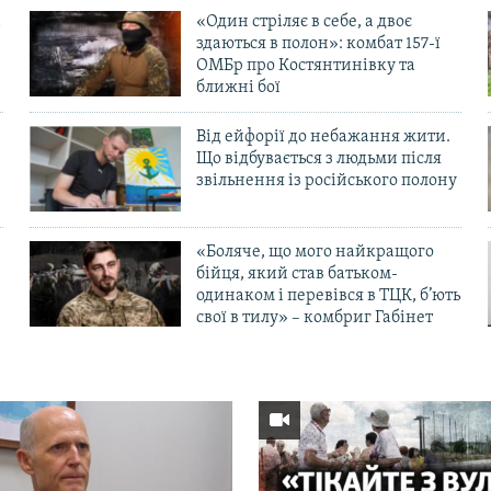
«Один стріляє в себе, а двоє
здаються в полон»: комбат 157-ї
ОМБр про Костянтинівку та
ближні бої
Від ейфорії до небажання жити.
Що відбувається з людьми після
в
звільнення із російського полону
«Боляче, що мого найкращого
бійця, який став батьком-
одинаком і перевівся в ТЦК, б’ють
свої в тилу» – комбриг Габінет