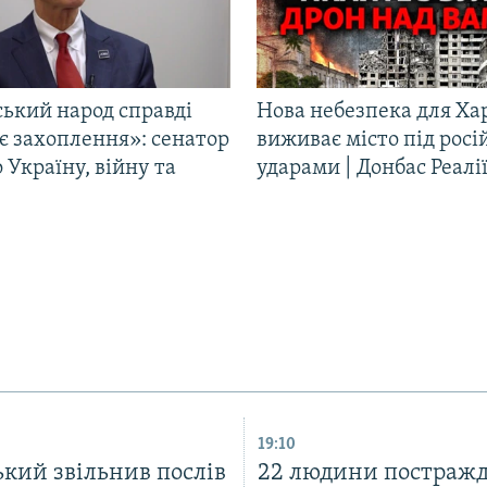
ський народ справді
Нова небезпека для Ха
є захоплення»: сенатор
виживає місто під рос
Україну, війну та
ударами | Донбас Реалі
19:10
кий звільнив послів
22 людини постражд