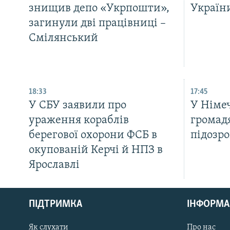
знищив депо «Укрпошти»,
України
загинули дві працівниці –
Смілянський
18:33
17:45
У СБУ заявили про
У Німе
ураження кораблів
громад
берегової охорони ФСБ в
підозр
окупованій Керчі й НПЗ в
Ярославлі
КРИМ РЕАЛІЇ
РУС
ПІДТРИМКА
ІНФОРМА
УКР
КТАТ
Як слухати
Про нас