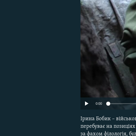
МУЛЬТИМЕДІА
ФОТО
СПЕЦПРОЄКТИ
ПОДКАСТИ
0:00
Ірина Бобик – військо
перебуває на позиціях
за фахом філологія, б