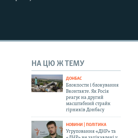
1080p
480p
НА ЦЮ Ж ТЕМУ
ДОНБАС
Блокпости і блокування
Вконтакте. Як Росія
реагує на другий
масштабний страйк
гірників Донбасу
НОВИНИ | ПОЛІТИКА
Угруповання «ДНР» та
«ЛНР» не зацікавлені у