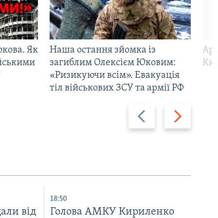
ркова. Як
Наша остання зйомка із
Арм
ійськими
загиблим Олексієм Юковим:
Киї
ї
«Ризикуючи всім». Евакуація
тіл військових ЗСУ та армії РФ
Назад
Вперед
18:50
али від
Голова АМКУ Кириленко