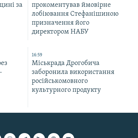
щині за
прокоментував ймовірне
лобіювання Стефанішиною
призначення його
директором НАБУ
16:59
рез
Міськрада Дрогобича
–
заборонила використання
російськомовного
культурного продукту