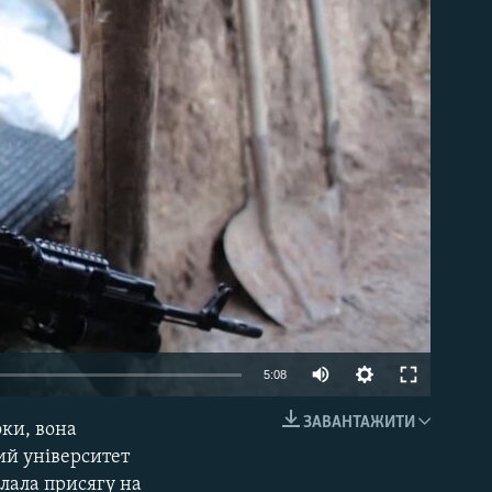
able
Auto
5:08
270p
ЗАВАНТАЖИТИ
оки, вона
EMBED
360p
кий університет
клала присягу на
480p