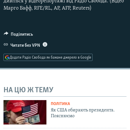
дивіться у відеорепортажі від Радіо Свобода. (Відео
Усі сайти RFE/RL
Марго Бафф, RFE/RL, AP, AFP, Reuters)
Поділитись
Читати без VPN
Додати Радіо Свобода як бажане джерело в Google
НА ЦЮ Ж ТЕМУ
ПОЛІТИКА
Як США обирають президента.
Пояснюємо