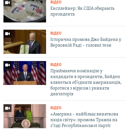
ВІДЕО
Експлейнер: Як США обирають
президента
ВІДЕО
Історична промова Джо Байдена у
Верховній Раді – головні тези
ВІДЕО
Приймаючи номінацію у
кандидати в президенти, Байден
клянеться об’єднати американців,
боротися з вірусом і уникати
диктаторів
ВІДЕО
«Америка – найбільш виняткова
нація світу»: промова Трампа на
з’їзді Республіканської партії