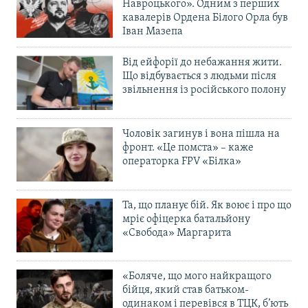
Навроцького». Одним з перших
кавалерів Ордена Білого Орла був
Іван Мазепа
Від ейфорії до небажання жити.
Що відбувається з людьми після
звільнення із російського полону
Чоловік загинув і вона пішла на
фронт. «Це помста» – каже
операторка FPV «Білка»
Та, що планує бій. Як воює і про що
мріє офіцерка батальйону
«Свобода» Маргарита
«Боляче, що мого найкращого
бійця, який став батьком-
одинаком і перевівся в ТЦК, б’ють