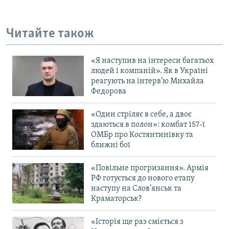
Читайте також
«Я наступив на інтереси багатьох
людей і компаній». Як в Україні
реагують на інтерв’ю Михайла
Федорова
«Один стріляє в себе, а двоє
здаються в полон»: комбат 157-ї
ОМБр про Костянтинівку та
ближні бої
«Повільне прогризання». Армія
РФ готується до нового етапу
наступу на Слов’янськ та
Краматорськ?
«Історія ще раз сміється з