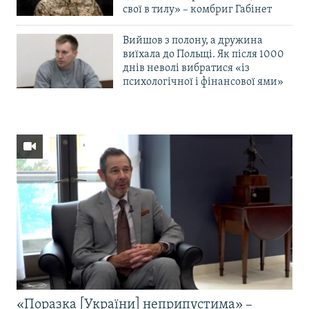
свої в тилу» – комбриг Габінет
Вийшов з полону, а дружина
виїхала до Польщі. Як після 1000
днів неволі вибратися «із
психологічної і фінансової ями»
«Поразка [України] неприпустима» –