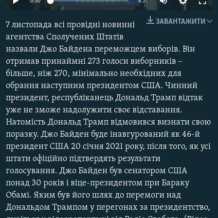
0:00
6:37
МУЛЬТИМЕДІА
240p
ЗАВАНТАЖИТИ
7 листопада всі провідні новинні
ФОТО
360p
агентства Сполучених Штатів
СПЕЦПРОЄКТИ
назвали Джо Байдена переможцем виборів. Він
480p
Auto
240p
360p
480p
ПОДКАСТИ
отримав принаймні 273 голоси виборників –
720p
більше, ніж 270, мінімально необхідних для
720p
1080p
1080p
обрання наступним президентом США. Чинний
КРИМ РЕАЛІЇ
президент, республіканець Дональд Трамп відтак
РУС
уже не зможе надолужити своє відставання.
УКР
Натомість Дональд Трамп відмовився визнати свою
поразку. Джо Байден буде інавгурований як 46-й
КТАТ
президент США 20 січня 2021 року, після того, як усі
штати офіційно підтвердять результати
ДОЛУЧАЙСЯ!
голосування. Джо Байден був сенатором США
понад 30 років і віце-президентом при Бараку
Обамі. Яким був його шлях до перемоги над
Дональдом Трампом у перегонах за президентство,