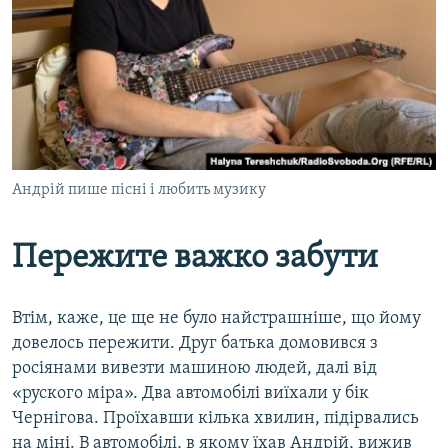
Андрій пише пісні і любить музику
Пережите важко забути
Втім, каже, це ще не було найстрашніше, що йому
довелось пережити. Друг батька домовився з
росіянами вивезти машиною людей, далі від
«руского міра». Два автомобілі виїхали у бік
Чернігова. Проїхавши кілька хвилин, підірвались
на міні. В автомобілі, в якому їхав Андрій, вижив