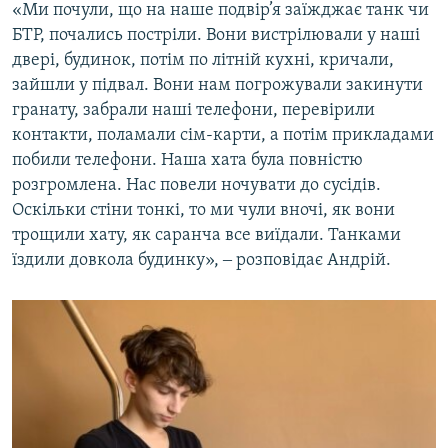
«Ми почули, що на наше подвір’я заїжджає танк чи
БТР, почались постріли. Вони вистрілювали у наші
двері, будинок, потім по літній кухні, кричали,
зайшли у підвал. Вони нам погрожували закинути
гранату, забрали наші телефони, перевірили
контакти, поламали сім-карти, а потім прикладами
побили телефони. Наша хата була повністю
розгромлена. Нас повели ночувати до сусідів.
Оскільки стіни тонкі, то ми чули вночі, як вони
трощили хату, як саранча все виїдали. Танками
їздили довкола будинку», ‒ розповідає Андрій.