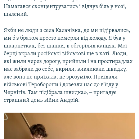
Намагався сконцентруватись і відчув біль у нозі,
шалений.
Якби не люди з села Калачівка, де ми підірвались,
ми б з братом просто померли від холоду. Я був у
шкарпетках, без шапки, в обгорілих капцях. Мої
берці вкрали російські військові ще в хаті. Люди,
які жили через дорогу, прийшли і на простирадлах
нас забрали до себе, вкрили, викликали швидку,
але вона не приїхала, це зрозуміло. Приїхали
військові Тероборони і довезли нас до в’їзду у
Чернігів. Там підібрала швидка», ‒ пригадує
страшний день війни Андрій.