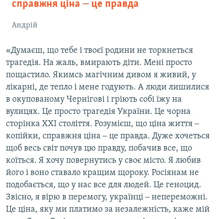
справжня ціна ‒ це правда
Андрій
«Думаєш, що тебе і твоєї родини не торкнеться
трагедія. На жаль, вмирають діти. Мені просто
пощастило. Якимсь магічним дивом я живий, у
лікарні, де тепло і мене годують. А люди лишилися
в окупованому Чернігові і гріють собі їжу на
вулицях. Це просто трагедія України. Це чорна
сторінка ХХІ століття. Розумієш, що ціна життя ‒
копійки, справжня ціна ‒ це правда. Дуже хочеться
щоб весь світ почув цю правду, побачив все, що
коїться. Я хочу повернутись у своє місто. Я любив
його і воно ставало кращим щороку. Росіянам не
подобається, що у нас все для людей. Це геноцид.
Звісно, я вірю в перемогу, українці ‒ непереможні.
Це ціна, яку ми платимо за незалежність, каже мій