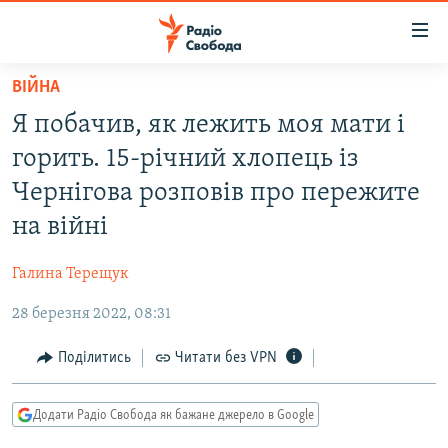
Доступність
посилання
Перейти
ВІЙНА
до
РАДІО СВОБОДА – 70 РОКІВ
Я побачив, як лежить моя мати і
основного
ВСЕ ЗА ДОБУ
матеріалу
горить. 15-річний хлопець із
СТАТТІ
Перейти
Чернігова розповів про пережите
до
ВІЙНА
ПОЛІТИКА
на війні
основної
РОСІЙСЬКА «ФІЛЬТРАЦІЯ»
ЕКОНОМІКА
навігації
Галина Терещук
Перейти
ДОНБАС.РЕАЛІЇ
СУСПІЛЬСТВО
до
28 березня 2022, 08:31
КРИМ.РЕАЛІЇ
КУЛЬТУРА
пошуку
ТИ ЯК?
Поділитись
Читати без VPN
СПОРТ
СХЕМИ
УКРАЇНА
Додати Радіо Свобода як бажане джерело в Google
КИТАЙ.ВИКЛИКИ
СВІТ