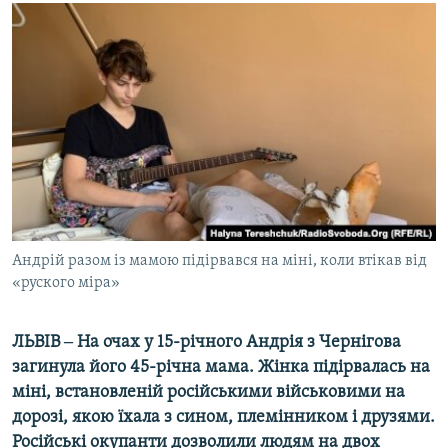
МУЛЬТИМЕДІА
ФОТО
СПЕЦПРОЄКТИ
ПОДКАСТИ
КРИМ РЕАЛІЇ
РУС
УКР
Андрій разом із мамою підірвався на міні, коли втікав від
КТАТ
«руского міра»
ДОЛУЧАЙСЯ!
ЛЬВІВ ‒ На очах у 15-річного Андрія з Чернігова
загинула його 45-річна мама. Жінка підірвалась на
міні, встановленій російськими військовими на
дорозі, якою їхала з сином, племінником і друзями.
Російські окупанти дозволили людям на двох