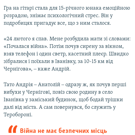
Гра на гітарі стала для 15-річного юнака емоційною
розрадою, знімає психологічний стрес. Він у
подробицях пригадує все, що з ним сталося.
«24 лютого я спав. Мене розбудила мати зі словами:
«Почалася війна». Потім почув сирену за вікном,
взяв телефон і один светр, касетний плеєр. Швидко
зібралися і поїхали в Іванівку, за 10-15 км від
Чернігова», ‒ каже Андрій.
Тато Андрія ‒ Анатолій ‒ одразу ж, як почув перші
вибухи у Чернігові, повіз свою родину в село
Іванівка у заміський будинок, щоб бодай трішки
далі від міста. А сам повернувся, бо служить у
Теробороні.
Війна не має безпечних місць