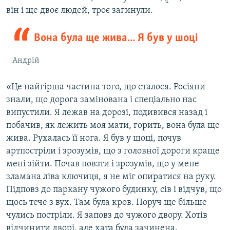
він і ще двоє людей, троє загинули.
Вона була ще жива... Я був у шоці
Андрій
«Це найгірша частина того, що сталося. Росіяни
знали, що дорога замінована і спеціально нас
випустили. Я лежав на дорозі, подивився назад і
побачив, як лежить моя мати, горить, вона була ще
жива. Рухалась її нога. Я був у шоці, почув
артпостріли і зрозумів, що з головної дороги краще
мені зійти. Почав повзти і зрозумів, що у мене
зламана ліва ключиця, я не міг опиратися на руку.
Підповз до паркану чужого будинку, сів і відчув, що
щось тече з вух. Там була кров. Поруч ще більше
чулись постріли. Я заповз до чужого двору. Хотів
відчинити дворі, але хата була зачинена.