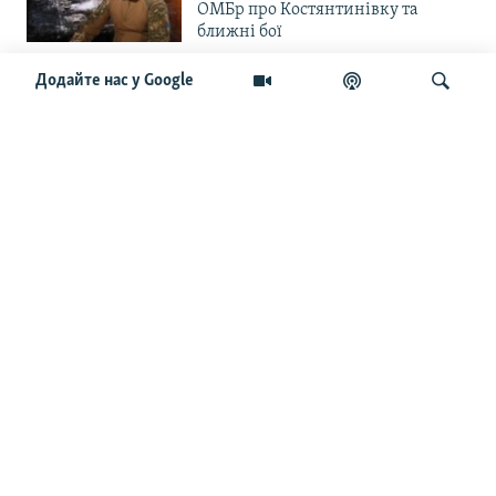
ОМБр про Костянтинівку та
ближні бої
Додайте нас у Google
«Повільне прогризання». Армія
РФ готується до нового етапу
наступу на Слов’янськ та
Краматорськ?
Шукати
«Історія ще раз сміється з
Навроцького». Одним з перших
кавалерів Ордена Білого Орла був
Іван Мазепа
Від ейфорії до небажання жити.
Що відбувається з людьми після
звільнення із російського полону
Чоловік загинув і вона пішла на
фронт. «Це помста» – каже
операторка FPV «Білка»