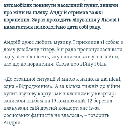
автомобілях покинути населений пункт, знаючи
Усі сайти RFE/RL
про міни на шляху. Андрій отримав важкі
поранення. Зараз проходить лікування у Львові і
намагається психологічно дати собі раду.
Андрій дуже любить музику. І прихопив зі собою з
дому улюблену гітару. Він радо пропонує заспівати
одну зі своїх пісень, яку написав вже у час війни,
але ще до поранення. Слова про війну і біль.
«До страшної ситуації зі мною я написав дві пісні,
одна «Відродження». А за кілька тижнів до війни
купив звукову карту і ми з хлопцями у квартирі
записали альбом на 19 композицій. 12 березня
планували свій другий концерт, але із-за
російських фашистів не вдалося», ‒ говорить
Андрій.