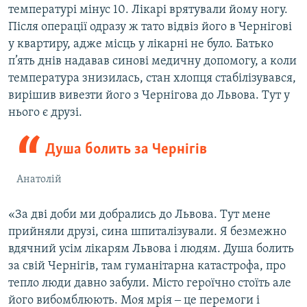
температурі мінус 10. Лікарі врятували йому ногу.
Після операції одразу ж тато відвіз його в Чернігові
у квартиру, адже місць у лікарні не було. Батько
п’ять днів надавав синові медичну допомогу, а коли
температура знизилась, стан хлопця стабілізувався,
вирішив вивезти його з Чернігова до Львова. Тут у
нього є друзі.
Душа болить за Чернігів
Анатолій
«За дві доби ми добрались до Львова. Тут мене
прийняли друзі, сина шпиталізували. Я безмежно
вдячний усім лікарям Львова і людям. Душа болить
за свій Чернігів, там гуманітарна катастрофа, про
тепло люди давно забули. Місто героїчно стоїть але
його вибомблюють. Моя мрія ‒ це перемоги і