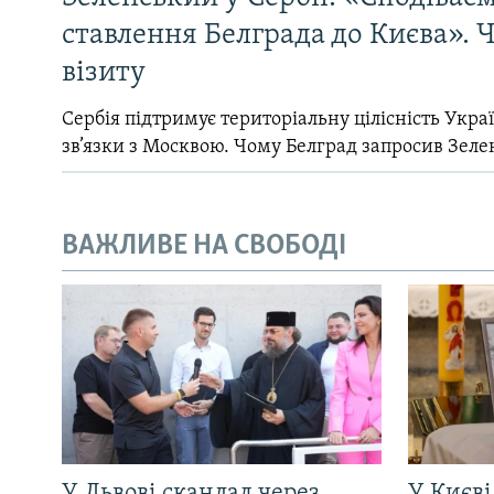
ставлення Белграда до Києва». Ч
візиту
Сербія підтримує територіальну цілісність Україн
зв’язки з Москвою. Чому Белград запросив Зеле
ВАЖЛИВЕ НА СВОБОДІ
У Львові скандал через
У Києві