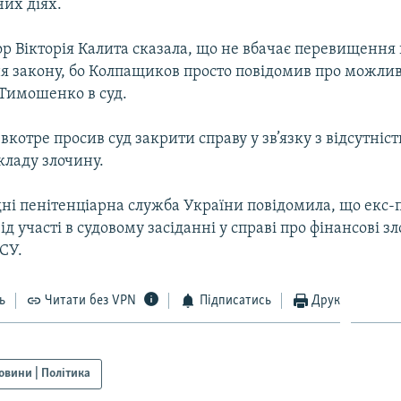
их діях.
ор Вікторія Калита сказала, що не вбачає перевищенн
я закону, бо Колпащиков просто повідомив про можлив
Тимошенко в суд.
вкотре просив суд закрити справу у зв’язку з відсутніст
ладу злочину.
дні пенітенціарна служба України повідомила, що екс-
ід участі в судовому засіданні у справі про фінансові 
СУ.
ь
Читати без VPN
Підписатись
Друк
овини | Політика