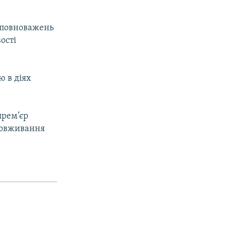
я повноважень
ості
ю в діях
прем’єр
зловживання