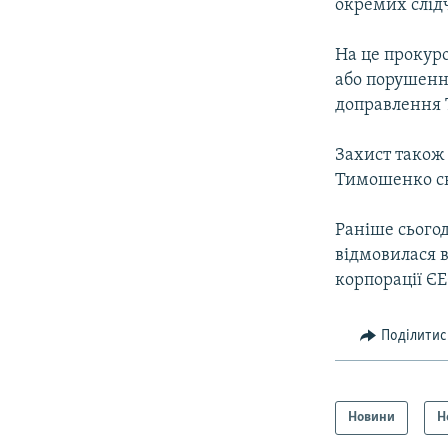
окремих слідч
На це прокур
або порушенн
доправлення 
Захист також 
Тимошенко ск
Раніше сього
відмовилася в
корпорації ЄЕ
Поділитис
Новини
Н