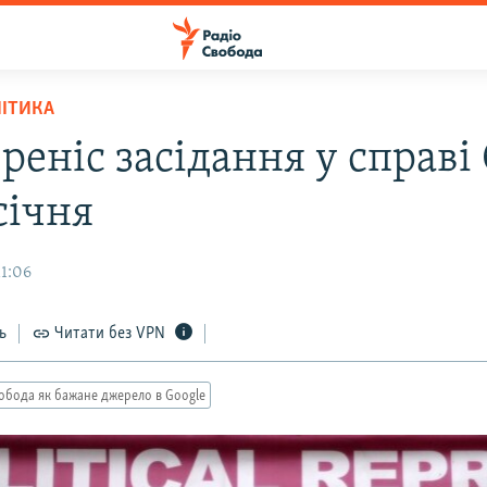
ЛІТИКА
реніс засідання у справі
січня
11:06
ь
Читати без VPN
обода як бажане джерело в Google