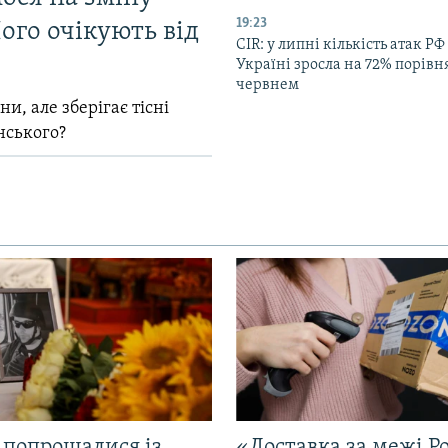
19:23
ого очікують від
CIR: у липні кількість атак РФ
Україні зросла на 72% порівн
червнем
и, але зберігає тісні
нського?
 попрощалися із
«Доставка за межі Ро