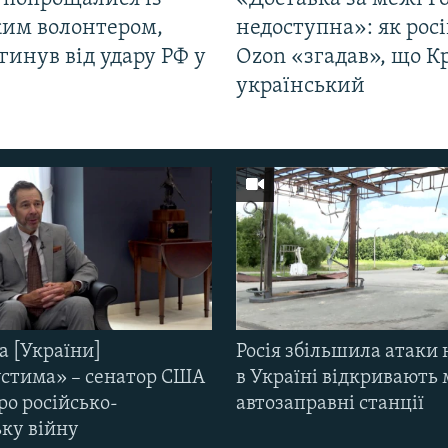
ким волонтером,
недоступна»: як рос
гинув від удару РФ у
Ozon «згадав», що 
і
український
а [України]
Росія збільшила атаки 
стима» – сенатор США
в Україні відкривають 
ро російсько-
автозаправні станції
ьку війну