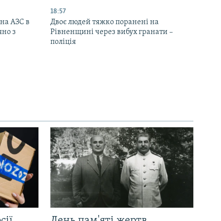
18:57
 на АЗС в
Двоє людей тяжко поранені на
яно з
Рівненщині через вибух гранати –
поліція
сії
День пам'яті жертв