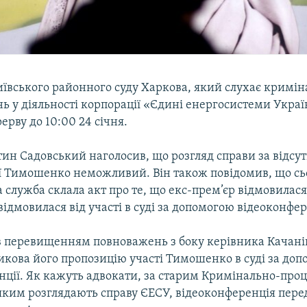
иївського районного суду Харкова, який слухає кримін
ь у діяльності корпорації «Єдині енергосистеми Украї
ерву до 10:00 24 січня.
ин Садовський наголосив, що розгляд справи за відсут
ії Тимошенко неможливий. Він також повідомив, що сь
 служба склала акт про те, що екс-прем’єр відмовилас
 відмовилася від участі в суді за допомогою відеоконфер
в перевищенням повноважень з боку керівника Качанів
икова його пропозицію участі Тимошенко в суді за до
нції. Як кажуть адвокати, за старим Кримінально-про
яким розглядають справу ЄЕСУ, відеоконференція пере