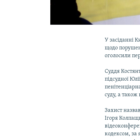
У засіданні К
щодо порушен
оголосили пер
Суддя Костянт
підсудної Юл
пенітенціарна
суду, а також
Захист назва
Ігоря Колпащ
відеоконфере
кодексом, за 