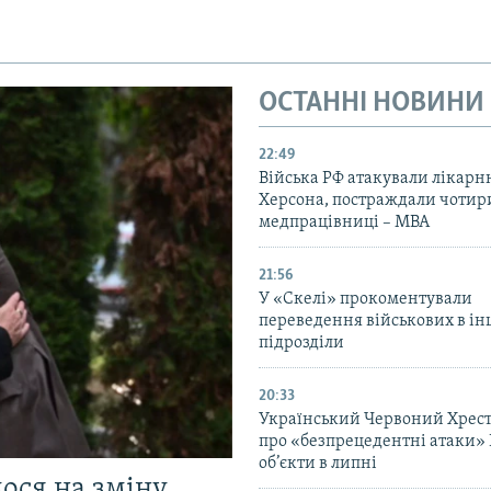
ОСТАННІ НОВИНИ
22:49
Війська РФ атакували лікарн
Херсона, постраждали чотир
медпрацівниці – МВА
21:56
У «Скелі» прокоментували
переведення військових в ін
підрозділи
20:33
Український Червоний Хрест
про «безпрецедентні атаки» 
об’єкти в липні
мося на зміну