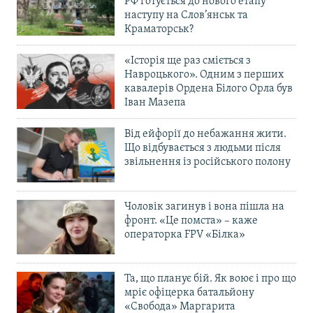
РФ готується до нового етапу
наступу на Слов’янськ та
Краматорськ?
«Історія ще раз сміється з
Навроцького». Одним з перших
кавалерів Ордена Білого Орла був
Іван Мазепа
Від ейфорії до небажання жити.
Що відбувається з людьми після
звільнення із російського полону
Чоловік загинув і вона пішла на
фронт. «Це помста» – каже
операторка FPV «Білка»
Та, що планує бій. Як воює і про що
мріє офіцерка батальйону
«Свобода» Маргарита