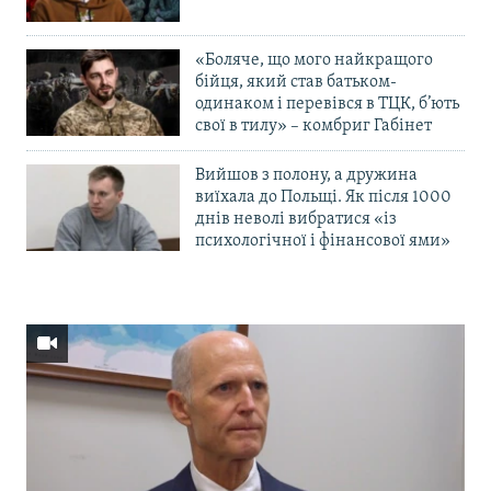
«Боляче, що мого найкращого
бійця, який став батьком-
одинаком і перевівся в ТЦК, б’ють
свої в тилу» – комбриг Габінет
Вийшов з полону, а дружина
виїхала до Польщі. Як після 1000
днів неволі вибратися «із
психологічної і фінансової ями»