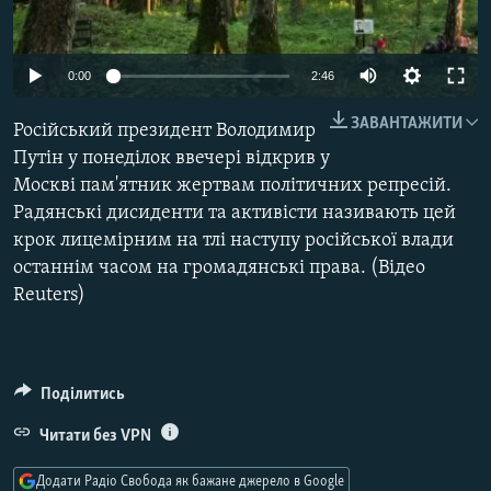
КИТАЙ.ВИКЛИКИ
МУЛЬТИМЕДІА
0:00
2:46
ФОТО
ЗАВАНТАЖИТИ
Російський президент Володимир
СПЕЦПРОЄКТИ
Путін у понеділок ввечері відкрив у
ПОДКАСТИ
Москві пам'ятник жертвам політичних репресій.
Радянські дисиденти та активісти називають цей
КРИМ РЕАЛІЇ
крок лицемірним на тлі наступу російської влади
РУС
останнім часом на громадянські права. (Відео
Reuters)
УКР
КТАТ
Поділитись
ДОЛУЧАЙСЯ!
Читати без VPN
Додати Радіо Свобода як бажане джерело в Google