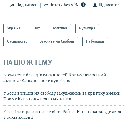
Поділитись
Читати без VPN
Підписатись
Україна
Світ
Політика
Культура
Суспільство
Важливе на Свободі
Публікації
НА ЦЮ Ж ТЕМУ
Засуджений за критику анексії Криму татарський
активіст Кашапов покинув Росію
У Росії вийшов на свободу засуджений за критику анексії
Криму Кашапов – правозахисник
У Росії татарського активіста Рафіса Кашапова засудили до
3 років колонії