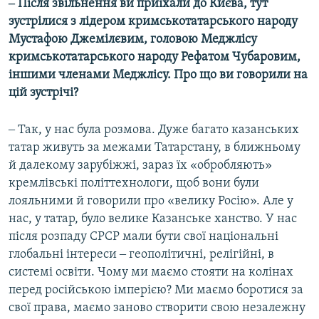
‒ Після звільнення ви приїхали до Києва, тут
зустрілися з лідером кримськотатарського народу
Мустафою Джемілєвим, головою Меджлісу
кримськотатарського народу Рефатом Чубаровим,
іншими членами Меджлісу. Про що ви говорили на
цій зустрічі?
‒ Так, у нас була розмова. Дуже багато казанських
татар живуть за межами Татарстану, в ближньому
й далекому зарубіжжі, зараз їх «обробляють»
кремлівські політтехнологи, щоб вони були
лояльними й говорили про «велику Росію». Але у
нас, у татар, було велике Казанське ханство. У нас
після розпаду СРСР мали бути свої національні
глобальні інтереси ‒ геополітичні, релігійні, в
системі освіти. Чому ми маємо стояти на колінах
перед російською імперією? Ми маємо боротися за
свої права, маємо заново створити свою незалежну