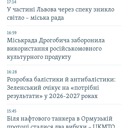
17:14
У частині Львова через спеку зникло
світло – міська рада
16:59
Міськрада Дрогобича заборонила
використання російськомовного
культурного продукту
16:28
Розробка балістики й антибалістики:
Зеленський очікує на «потрібні
результати» у 2026-2027 роках
15:45
Біля нафтового танкера в Ормузькій
протоці сталися два вибухи – UKMTO