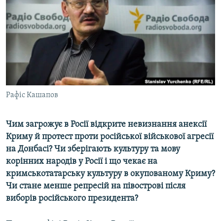
МУЛЬТИМЕДІА
ФОТО
СПЕЦПРОЄКТИ
ПОДКАСТИ
КРИМ РЕАЛІЇ
Рафіс Кашапов
РУС
УКР
Чим загрожує в Росії відкрите невизнання анексії
Криму й протест проти російської військової агресії
КТАТ
на Донбасі? Чи зберігають культуру та мову
корінних народів у Росії і що чекає на
ДОЛУЧАЙСЯ!
кримськотатарську культуру в окупованому Криму?
Чи стане менше репресій на півострові після
виборів російського президента?