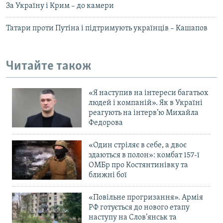
За Україну і Крим – до камери
Татари проти Путіна і підтримують українців – Кашапов
Читайте також
«Я наступив на інтереси багатьох
людей і компаній». Як в Україні
реагують на інтерв’ю Михайла
Федорова
«Один стріляє в себе, а двоє
здаються в полон»: комбат 157-ї
ОМБр про Костянтинівку та
ближні бої
«Повільне прогризання». Армія
РФ готується до нового етапу
наступу на Слов’янськ та