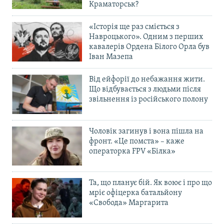
Краматорськ?
«Історія ще раз сміється з
Навроцького». Одним з перших
кавалерів Ордена Білого Орла був
Іван Мазепа
Від ейфорії до небажання жити.
Що відбувається з людьми після
звільнення із російського полону
Чоловік загинув і вона пішла на
фронт. «Це помста» – каже
операторка FPV «Білка»
Та, що планує бій. Як воює і про що
мріє офіцерка батальйону
«Свобода» Маргарита