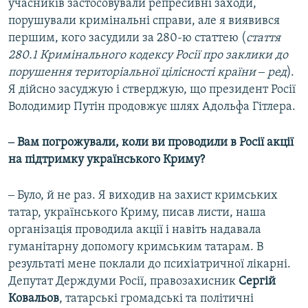
учасників застосовували репресивні заходи,
порушували кримінальні справи, але я виявився
першим, кого засудили за 280-ю статтею (
стаття
280.1 Кримінального кодексу Росії про заклики до
порушення територіальної цілісності країни ‒ ред
).
Я дійсно засуджую і стверджую, що президент Росії
Володимир Путін продовжує шлях Адольфа Гітлера.
‒ Вам погрожували, коли ви проводили в Росії акції
на підтримку українського Криму?
‒ Було, й не раз. Я виходив на захист кримських
татар, українського Криму, писав листи, наша
організація проводила акції і навіть надавала
гуманітарну допомогу кримським татарам. В
результаті мене поклали до психіатричної лікарні.
Депутат Держдуми Росії, правозахисник
Сергій
Ковальов
, татарські громадські та політичні