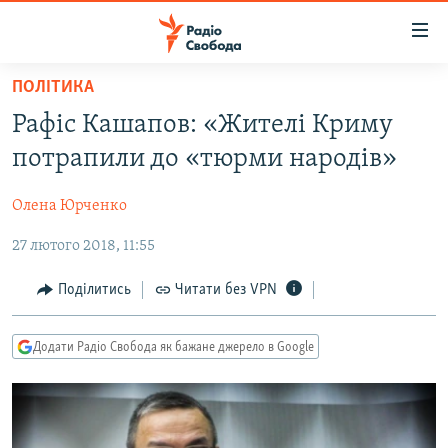
Доступність
посилання
Перейти
ПОЛІТИКА
до
РАДІО СВОБОДА – 70 РОКІВ
Рафіс Кашапов: «Жителі Криму
основного
ВСЕ ЗА ДОБУ
матеріалу
потрапили до «тюрми народів»
СТАТТІ
Перейти
до
Олена Юрченко
ВІЙНА
ПОЛІТИКА
основної
27 лютого 2018, 11:55
РОСІЙСЬКА «ФІЛЬТРАЦІЯ»
ЕКОНОМІКА
навігації
Перейти
ДОНБАС.РЕАЛІЇ
СУСПІЛЬСТВО
Поділитись
Читати без VPN
до
КРИМ.РЕАЛІЇ
КУЛЬТУРА
пошуку
Додати Радіо Свобода як бажане джерело в Google
ТИ ЯК?
СПОРТ
СХЕМИ
УКРАЇНА
КИТАЙ.ВИКЛИКИ
СВІТ