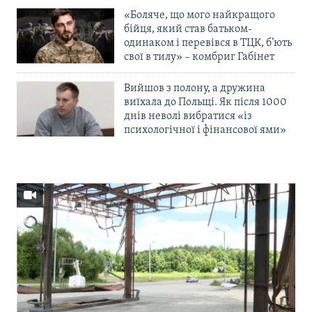
«Боляче, що мого найкращого
бійця, який став батьком-
одинаком і перевівся в ТЦК, б’ють
свої в тилу» – комбриг Габінет
Вийшов з полону, а дружина
виїхала до Польщі. Як після 1000
днів неволі вибратися «із
психологічної і фінансової ями»