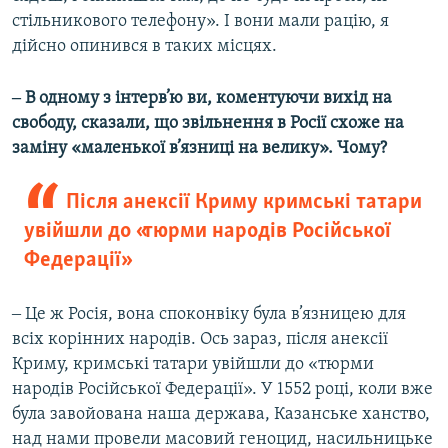
стільникового телефону». І вони мали рацію, я
дійсно опинився в таких місцях.
‒ В одному з інтерв’ю ви, коментуючи вихід на
свободу, сказали, що звільнення в Росії схоже на
заміну «маленької в’язниці на велику». Чому?
Після анексії Криму кримські татари
увійшли до «тюрми народів Російської
Федерації»
‒ Це ж Росія, вона споконвіку була в’язницею для
всіх корінних народів. Ось зараз, після анексії
Криму, кримські татари увійшли до «тюрми
народів Російської Федерації». У 1552 році, коли вже
була завойована наша держава, Казанське ханство,
над нами провели масовий геноцид, насильницьке