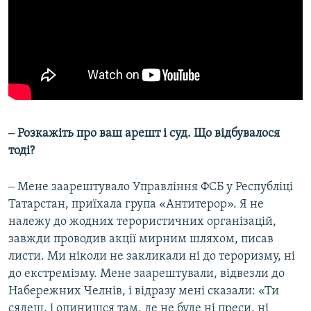
‒ Розкажіть про ваш арешт і суд. Що відбувалося
тоді?
‒ Мене заарештувало Управління ФСБ у Республіці
Татарстан, приїхала група «Антитерор». Я не
належу до жодних терористичних організацій,
завжди проводив акції мирним шляхом, писав
листи. Ми ніколи не закликали ні до тероризму, ні
до екстремізму. Мене заарештували, відвезли до
Набережних Челнів, і відразу мені сказали: «Ти
сядеш, і опинишся там, де не буде ні преси, ні