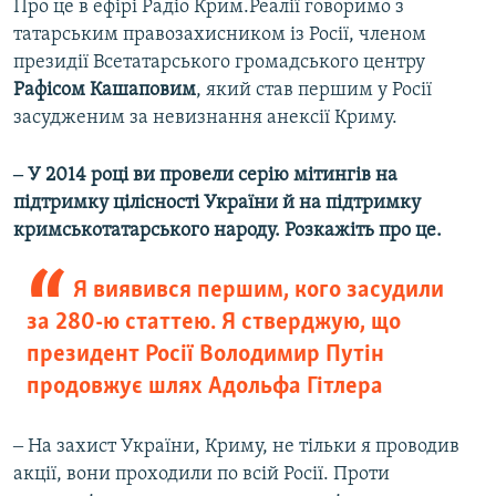
Про це в ефірі Радіо Крим.Реалії говоримо з
Усі сайти RFE/RL
татарським правозахисником із Росії, членом
президії Всетатарського громадського центру
Рафісом Кашаповим
, який став першим у Росії
засудженим за невизнання анексії Криму.
‒ У 2014 році ви провели серію мітингів на
підтримку цілісності України й на підтримку
кримськотатарського народу. Розкажіть про це.
Я виявився першим, кого засудили
за 280-ю статтею. Я стверджую, що
президент Росії Володимир Путін
продовжує шлях Адольфа Гітлера
‒ На захист України, Криму, не тільки я проводив
акції, вони проходили по всій Росії. Проти