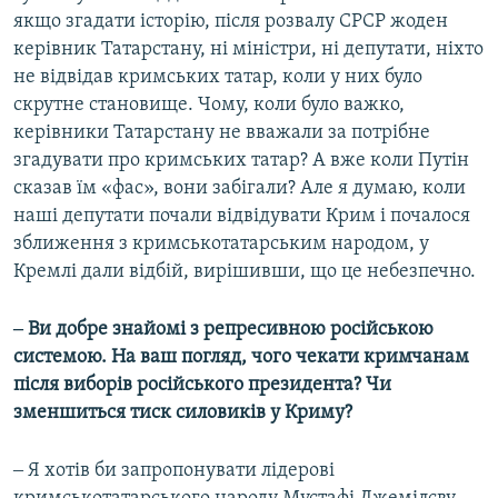
якщо згадати історію, після розвалу СРСР жоден
керівник Татарстану, ні міністри, ні депутати, ніхто
не відвідав кримських татар, коли у них було
скрутне становище. Чому, коли було важко,
керівники Татарстану не вважали за потрібне
згадувати про кримських татар? А вже коли Путін
сказав їм «фас», вони забігали? Але я думаю, коли
наші депутати почали відвідувати Крим і почалося
зближення з кримськотатарським народом, у
Кремлі дали відбій, вирішивши, що це небезпечно.
‒ Ви добре знайомі з репресивною російською
системою. На ваш погляд, чого чекати кримчанам
після виборів російського президента? Чи
зменшиться тиск силовиків у Криму?
‒ Я хотів би запропонувати лідерові