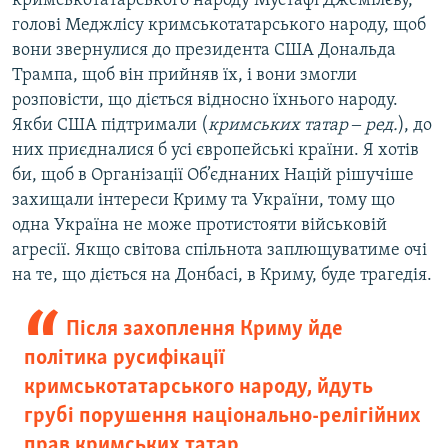
кримськотатарського народу Мустафі Джемілєву,
голові Меджлісу кримськотатарського народу, щоб
вони звернулися до президента США Дональда
Трампа, щоб він прийняв їх, і вони змогли
розповісти, що діється відносно їхнього народу.
Якби США підтримали (
кримських татар ‒ ред.
), до
них приєдналися б усі європейські країни. Я хотів
би, щоб в Організації Об’єднаних Націй рішучіше
захищали інтереси Криму та України, тому що
одна Україна не може протистояти військовій
агресії. Якщо світова спільнота заплющуватиме очі
на те, що діється на Донбасі, в Криму, буде трагедія.
Після захоплення Криму йде
політика русифікації
кримськотатарського народу, йдуть
грубі порушення національно-релігійних
прав кримських татар