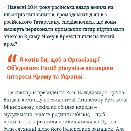
‒ Навесні 2014 року російська влада возила на
півострів чиновників, громадських діячів з
російського Татарстану, сподіваючись, що вони
зможуть переконати кримських татар підтримати
анексію Криму. Чому в Кремлі пішли на такий
крок?
Я хотів би, щоб в Організації
Об’єднаних Націй рішучіше захищали
інтереси Криму та України
‒ Це сценарій президента Росії Володимира Путіна.
Він дав команду президентові Татарстану Рустамові
Мінніханову, оскільки обидва народи ‒
мусульмани, мають родинні зв’язки, – щоб
кримські татари стали прихильними до Путіна,
були слухняні щодо його імперських замашок. Але