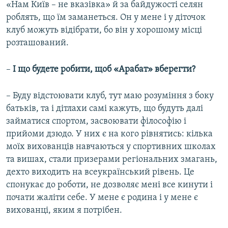
«Нам Київ – не вказівка» й за байдужості селян
роблять, що їм заманеться. Он у мене і у діточок
клуб можуть відібрати, бо він у хорошому місці
розташований.
–
І що будете робити, щоб «Арабат» вберегти?
– Буду відстоювати клуб, тут маю розуміння з боку
батьків, та і дітлахи самі кажуть, що будуть далі
займатися спортом, засвоювати філософію і
прийоми дзюдо. У них є на кого рівнятись: кілька
моїх вихованців навчаються у спортивних школах
та вишах, стали призерами регіональних змагань,
дехто виходить на всеукраїнський рівень. Це
спонукає до роботи, не дозволяє мені все кинути і
почати жаліти себе. У мене є родина і у мене є
вихованці, яким я потрібен.