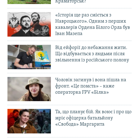
Краматорськ?
«Історія ще раз сміється з
Навроцького». Одним з перших
кавалерів Ордена Білого Орла був
Іван Мазепа
Від ейфорії до небажання жити.
Що відбувається з людьми після
звільнення із російського полону
Чоловік загинув і вона пішла на
фронт. «Це помста» – каже
операторка FPV «Білка»
Та, що планує бій. Як воює і про що
мріє офіцерка батальйону
«Свобода» Маргарита