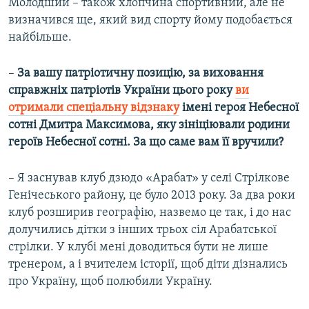
Молодший – також хлопчина спортивний, але не
визначився ще, який вид спорту йому подобається
найбільше.
–
За вашу патріотичну позицію, за виховання
справжніх патріотів України цього року
ви
отримали спеціальну відзнаку
імені героя Небесної
сотні Дмитра Максимова, яку зініціювали родини
героїв Небесної сотні. За що саме вам її вручили?
– Я заснував клуб дзюдо «Арабат» у селі Стрілкове
Генічеського району, це було 2013 року. За два роки
клуб розширив географію, назвемо це так, і до нас
долучились дітки з інших трьох сіл Арабатської
стрілки. У клубі мені доводиться бути не лише
тренером, а і вчителем історії, щоб діти дізнались
про Україну, щоб полюбили Україну.