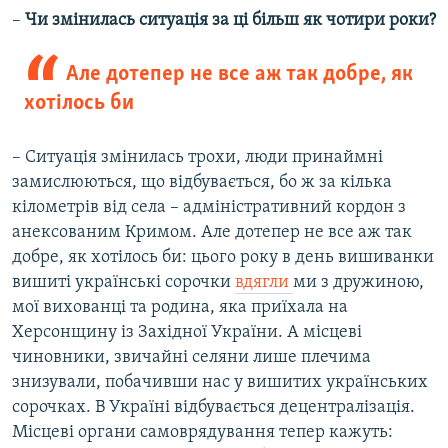
–
Чи змінилась ситуація за ці більш як чотири роки?
Але дотепер не все аж так добре, як
хотілось би
– Ситуація змінилась трохи, люди принаймні
замислюються, що відбувається, бо ж за кілька
кілометрів від села – адміністративний кордон з
анексованим Кримом. Але дотепер не все аж так
добре, як хотілось би: цього року в день вишиванки
вишиті українські сорочки
вдягли
ми з дружиною,
мої вихованці та родина, яка приїхала на
Херсонщину із Західної України. А місцеві
чиновники, звичайні селяни лише плечима
знизували, побачивши нас у вишитих українських
сорочках. В Україні відбувається децентралізація.
Місцеві органи самоврядування тепер кажуть: