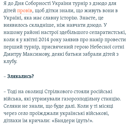
Я до Дня Соборності України турнір з дзюдо для
дітей
провів
, щоб дітки знали, що живуть вони в
Україні, яка має славну історію. Знаєте, це
виявилось складніше, ніж навчати дзюдо. У
нашому районі настрої здебільшого сепаратистські,
коли я у квітні 2014 року заявив про намір провести
перший турнір, присвячений герою Небесної сотні
Дмитру Максимову, деякі батьки забрали дітей з
клубу.
–
Злякались?
– Тоді на околиці Стрілкового стояли російські
війська, які утримували газорозподільну станцію.
Селяни не знали, що буде далі. Коли у ті місяці
через село проїжджали українські військові,
дітлахи їм кричали: «Бандери їдуть!».