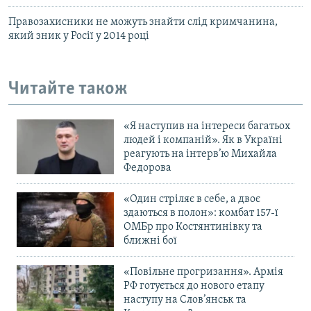
Правозахисники не можуть знайти слід кримчанина,
який зник у Росії у 2014 році
Читайте також
«Я наступив на інтереси багатьох
людей і компаній». Як в Україні
реагують на інтерв’ю Михайла
Федорова
«Один стріляє в себе, а двоє
здаються в полон»: комбат 157-ї
ОМБр про Костянтинівку та
ближні бої
«Повільне прогризання». Армія
РФ готується до нового етапу
наступу на Слов’янськ та