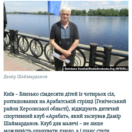
МУЛЬТИМЕДІА
ФОТО
СПЕЦПРОЄКТИ
ПОДКАСТИ
КРИМ РЕАЛІЇ
РУС
УКР
Дамір Шаймарданов
КТАТ
Київ – Близько сімдесяти дітей із чотирьох сіл,
ДОЛУЧАЙСЯ!
розташованих на Арабатській стрілці (Генічеський
район Херсонської області), відвідують дитячий
спортивний клуб «Арабат», який заснував Дамір
Шаймарданов. Клуб для малечі – не лише
можливість опанувати дзюдо, а і шанс стати