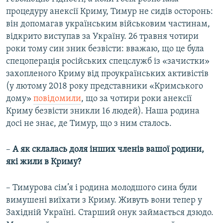
процедуру анексії Криму, Тимур не сидів осторонь:
він допомагав українським військовим частинам,
відкрито виступав за Україну. 26 травня чотири
роки тому син зник безвісти: вважаю, що це була
спецоперація російських спецслужб із «зачистки»
захопленого Криму від проукраїнських активістів
(у лютому 2018 року представники «Кримського
дому»
повідомили
, що за чотири роки анексії
Криму безвісти зникли 16 людей). Наша родина
досі не знає, де Тимур, що з ним сталось.
–
А як склалась доля інших членів вашої родини,
які жили в Криму?
– Тимурова сім’я і родина молодшого сина були
вимушені виїхати з Криму. Живуть вони тепер у
Західній Україні. Старший онук займається дзюдо.