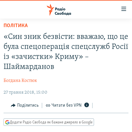
Доступність
посилання
Перейти
ПОЛІТИКА
до
РАДІО СВОБОДА – 70 РОКІВ
«Син зник безвісти: вважаю, що це
основного
ВСЕ ЗА ДОБУ
матеріалу
була спецоперація спецслужб Росії
СТАТТІ
Перейти
із «зачистки» Криму» –
до
ВІЙНА
ПОЛІТИКА
Шаймарданов
основної
РОСІЙСЬКА «ФІЛЬТРАЦІЯ»
ЕКОНОМІКА
навігації
Богдана Костюк
Перейти
ДОНБАС.РЕАЛІЇ
СУСПІЛЬСТВО
до
27 травня 2018, 15:00
КРИМ.РЕАЛІЇ
КУЛЬТУРА
пошуку
ТИ ЯК?
Поділитись
Читати без VPN
СПОРТ
СХЕМИ
УКРАЇНА
Додати Радіо Свобода як бажане джерело в Google
КИТАЙ.ВИКЛИКИ
СВІТ