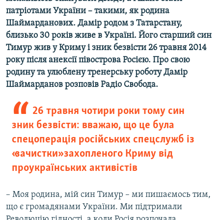
Усі сайти RFE/RL
патріотами України – такими, як родина
Шаймарданових. Дамір родом з Татарстану,
близько 30 років живе в Україні. Його старший син
Тимур жив у Криму і зник безвісти 26 травня 2014
року після анексії півострова Росією. Про свою
родину та улюблену тренерську роботу Дамір
Шаймарданов розповів Радіо Свобода.
26 травня чотири роки тому син
зник безвісти: вважаю, що це була
спецоперація російських спецслужб із
«зачистки» захопленого Криму від
проукраїнських активістів
– Моя родина, мій син Тимур – ми пишаємось тим,
що є громадянами України. Ми підтримали
Революцію гідності, а коли Росія розпочала