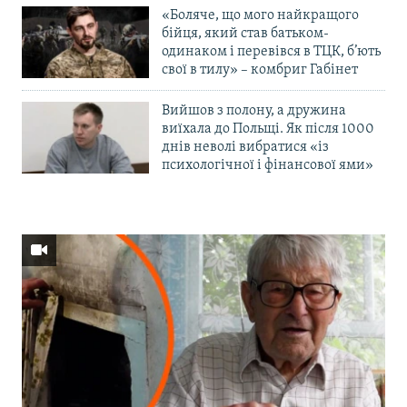
«Боляче, що мого найкращого
бійця, який став батьком-
одинаком і перевівся в ТЦК, б’ють
свої в тилу» – комбриг Габінет
Вийшов з полону, а дружина
виїхала до Польщі. Як після 1000
днів неволі вибратися «із
психологічної і фінансової ями»