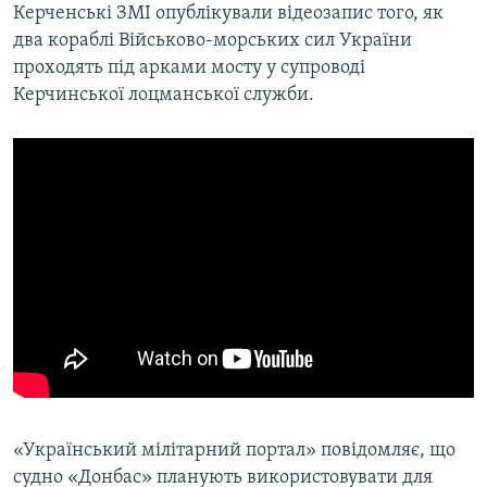
Керченські ЗМІ опублікували відеозапис того, як
два кораблі Військово-морських сил України
проходять під арками мосту у супроводі
Керчинської лоцманської служби.
«Український мілітарний портал» повідомляє, що
судно «Донбас» планують використовувати для