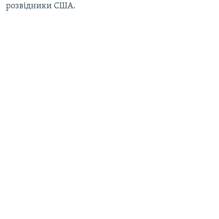
розвідники США.
Усі сайти RFE/RL