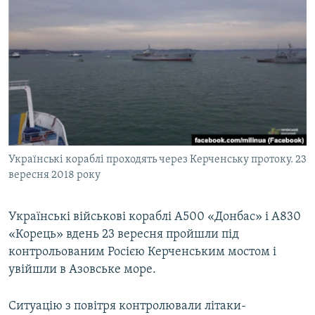
МУЛЬТИМЕДІА
ФОТО
СПЕЦПРОЄКТИ
ПОДКАСТИ
КРИМ РЕАЛІЇ
РУС
Українські кораблі проходять через Керченську протоку. 23
УКР
вересня 2018 року
КТАТ
Українські військові кораблі A500 «Донбас» і A830
ДОЛУЧАЙСЯ!
«Корець» вдень 23 вересня пройшли під
контрольованим Росією Керченським мостом і
увійшли в Азовське море.
Ситуацію з повітря контролювали літаки-