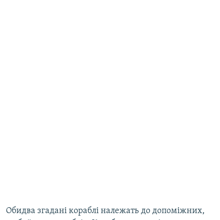
Обидва згадані кораблі належать до допоміжних,