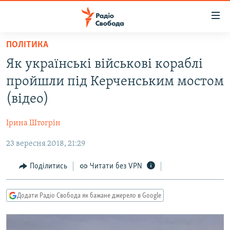
Доступність
посилання
Перейти
ПОЛІТИКА
до
РАДІО СВОБОДА – 70 РОКІВ
Як українські військові кораблі
основного
ВСЕ ЗА ДОБУ
матеріалу
пройшли під Керченським мостом
СТАТТІ
Перейти
(відео)
до
ВІЙНА
ПОЛІТИКА
основної
Ірина Штогрін
РОСІЙСЬКА «ФІЛЬТРАЦІЯ»
ЕКОНОМІКА
навігації
Перейти
23 вересня 2018, 21:29
ДОНБАС.РЕАЛІЇ
СУСПІЛЬСТВО
до
КРИМ.РЕАЛІЇ
КУЛЬТУРА
Поділитись
Читати без VPN
пошуку
ТИ ЯК?
СПОРТ
Додати Радіо Свобода як бажане джерело в Google
СХЕМИ
УКРАЇНА
КИТАЙ.ВИКЛИКИ
СВІТ