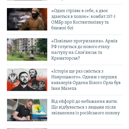
«Один стріляє в себе, а двоє
здаються в полон»: комбат 157-ї
ОМБр про Костянтинівку та
ближні бої
«Повільне прогризання». Армія
РФ готується до нового етапу
наступу на Слов’янськ та
Краматорськ?
«Історія ще раз сміється з
Навроцького». Одним з перших
кавалерів Ордена Білого Орла був
Іван Мазепа
Від ейфорії до небажання жити.
Що відбувається з людьми після
звільнення із російського полону