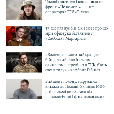
Чоловік загинув і вона пішла на
фронт. «Це помста» – каже
операторка FPV «Білка»
Та, що планує бій. Як воює і про що
мріє офіцерка батальйону
«Свобода» Маргарита
«Боляче, що мого найкращого
бійця, який став батьком-
одинаком і перевівся в ТЦК, б’ють
свої в тилу» – комбриг Габінет
Вийшов з полону, а дружина
виїхала до Польщі. Як після 1000
днів неволі вибратися «із
психологічної і фінансової ями»