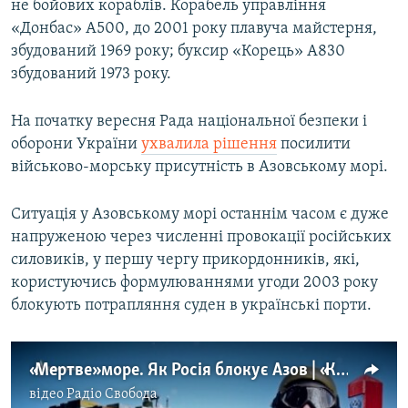
не бойових кораблів. Корабель управління
«Донбас» A500, до 2001 року плавуча майстерня,
збудований 1969 року; буксир «Корець» A830
збудований 1973 року.
На початку вересня Рада національної безпеки і
оборони України
ухвалила рішення
посилити
військово-морську присутність в Азовському морі.
Ситуація у Азовському морі останнім часом є дуже
напруженою через численні провокації російських
силовиків, у першу чергу прикордонників, які,
користуючись формулюваннями угоди 2003 року
блокують потрапляння суден в українські порти.
«Мертве» море. Як Росія блокує Азов | «Крим.Реалії» (відео)
відео
Радіо Свобода