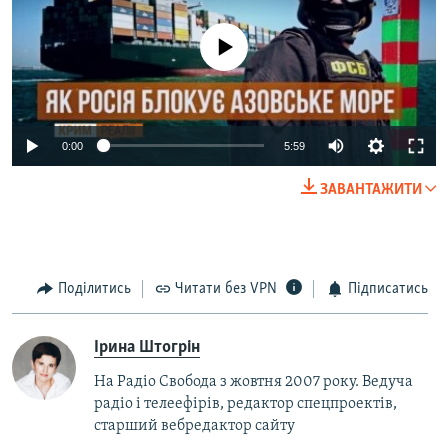
No media source currently available
0:00
5:59
ЗАВАНТАЖИТИ
Поділитись
Читати без VPN
Підписатись
Ірина Штогрін
На Радіо Свобода з жовтня 2007 року. Ведуча
радіо і телеефірів, редактор спецпроектів,
старший вебредактор сайту