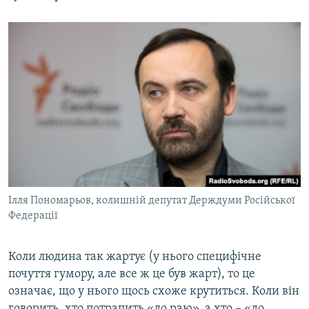
Ілля Пономарьов, колишній депутат Держдуми Російської
Федерації
Коли людина так жартує (у нього специфічне
почуття гумору, але все ж це був жарт), то це
означає, що у нього щось схоже крутиться. Коли він
говорить, хто потрапить «до раю», а хто – «до