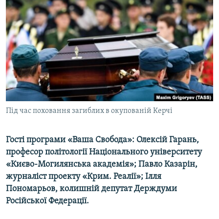
МУЛЬТИМЕДІА
ФОТО
СПЕЦПРОЄКТИ
ПОДКАСТИ
КРИМ РЕАЛІЇ
РУС
Під час поховання загиблих в окупованій Керчі
УКР
КТАТ
Гості програми «Ваша Свобода»: Олексій Гарань,
професор політології Національного університету
ДОЛУЧАЙСЯ!
«Києво-Могилянська академія»; Павло Казарін,
журналіст проекту «Крим. Реалії»; Ілля
Пономарьов, колишній депутат Держдуми
Російської Федерації.