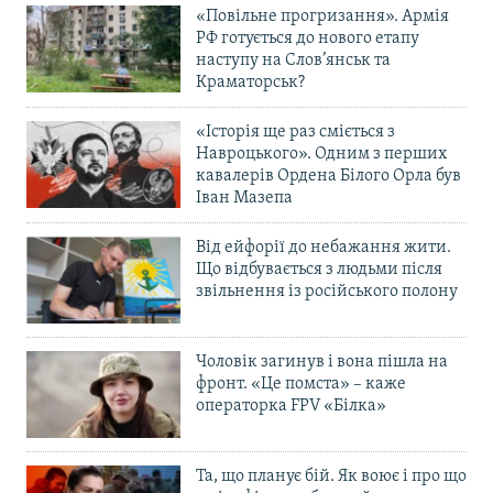
«Повільне прогризання». Армія
РФ готується до нового етапу
наступу на Слов’янськ та
Краматорськ?
«Історія ще раз сміється з
Навроцького». Одним з перших
кавалерів Ордена Білого Орла був
Іван Мазепа
Від ейфорії до небажання жити.
Що відбувається з людьми після
звільнення із російського полону
Чоловік загинув і вона пішла на
фронт. «Це помста» – каже
операторка FPV «Білка»
Та, що планує бій. Як воює і про що