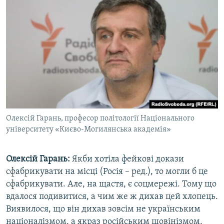
Олексій Гарань, професор політології Національного
університету «Києво-Могилянська академія»
Олексій Гарань:
Якби хотіла фейкові докази
сфабрикувати на місці (Росія – ред.), то могли б це
сфабрикувати. Але, на щастя, є соцмережі. Тому що
вдалося подивитися, а чим же ж дихав цей хлопець.
Виявилося, що він дихав зовсім не українським
націоналізмом, а якраз російським шовінізмом.