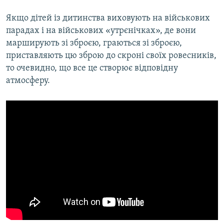
Якщо дітей із дитинства виховують на військових
парадах і на військових «утрєнічках», де вони
марширують зі зброєю, граються зі зброєю,
приставляють цю зброю до скроні своїх ровесників,
то очевидно, що все це створює відповідну
атмосферу.