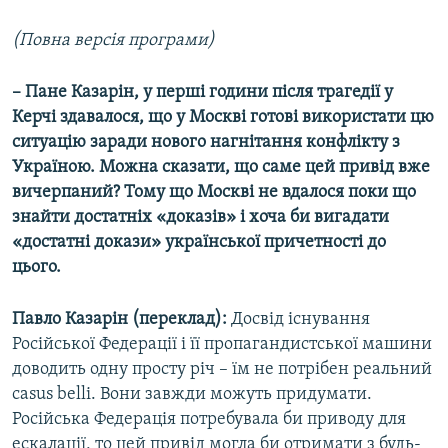
(Повна версія програми)
– Пане Казарін, у перші години після трагедії у
Керчі здавалося, що у Москві готові використати цю
ситуацію заради нового нагнітання конфлікту з
Україною. Можна сказати, що саме цей привід вже
вичерпаний? Тому що Москві не вдалося поки що
знайти достатніх «доказів» і хоча би вигадати
«достатні докази» української причетності до
цього.
Павло Казарін (переклад):
Досвід існування
Російської Федерації і її пропагандистської машини
доводить одну просту річ – їм не потрібен реальний
casus belli. Вони завжди можуть придумати.
Російська Федерація потребувала би приводу для
ескалації, то цей привід могла би отримати з будь-