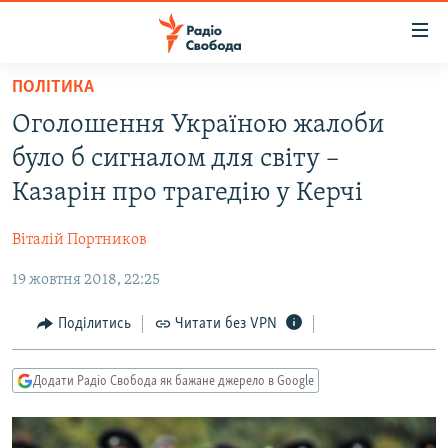
Доступність
посилання
Перейти
ПОЛІТИКА
до
РАДІО СВОБОДА – 70 РОКІВ
Оголошення Україною жалоби
основного
ВСЕ ЗА ДОБУ
матеріалу
було б сигналом для світу –
СТАТТІ
Перейти
Казарін про трагедію у Керчі
до
ВІЙНА
ПОЛІТИКА
основної
Віталій Портников
РОСІЙСЬКА «ФІЛЬТРАЦІЯ»
ЕКОНОМІКА
навігації
Перейти
19 жовтня 2018, 22:25
ДОНБАС.РЕАЛІЇ
СУСПІЛЬСТВО
до
КРИМ.РЕАЛІЇ
КУЛЬТУРА
Поділитись
Читати без VPN
пошуку
ТИ ЯК?
СПОРТ
Додати Радіо Свобода як бажане джерело в Google
СХЕМИ
УКРАЇНА
КИТАЙ.ВИКЛИКИ
СВІТ