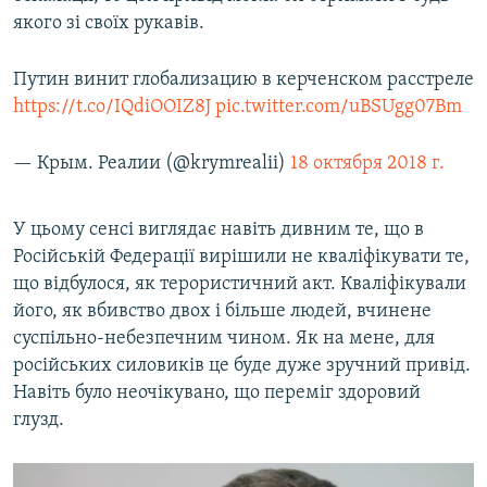
якого зі своїх рукавів.
Путин винит глобализацию в керченском расстреле
https://t.co/IQdiOOIZ8J
pic.twitter.com/uBSUgg07Bm
— Крым. Реалии (@krymrealii)
18 октября 2018 г.
У цьому сенсі виглядає навіть дивним те, що в
Російській Федерації вирішили не кваліфікувати те,
що відбулося, як терористичний акт. Кваліфікували
його, як вбивство двох і більше людей, вчинене
суспільно-небезпечним чином. Як на мене, для
російських силовиків це буде дуже зручний привід.
Навіть було неочікувано, що переміг здоровий
глузд.