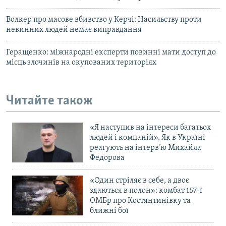
Волкер про масове вбивство у Керчі: Насильству проти
невинних людей немає виправдання
Геращенко: міжнародні експерти повинні мати доступ до
місць злочинів на окупованих територіях
Читайте також
«Я наступив на інтереси багатьох
людей і компаній». Як в Україні
реагують на інтерв’ю Михайла
Федорова
«Один стріляє в себе, а двоє
здаються в полон»: комбат 157-ї
ОМБр про Костянтинівку та
ближні бої