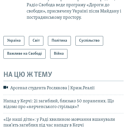
Радіо Свобода веде програму «Дороги до
свободи», присвячену Україні після Майдану і
пострадянському простору.
Україна
Світ
Політика
Суспільство
Важливе на Свободі
Війна
НА ЦЮ Ж ТЕМУ
Арсенал студента Рослякова | Крим.Реалії
Напад у Керчі: 21 загиблий, близько 50 поранених. Що
відомо про «керченського стрільця»?
«Це наші діти»: у Раді хвилиною мовчання вшанували
пам’ять загиблих під час нападу в Керчі