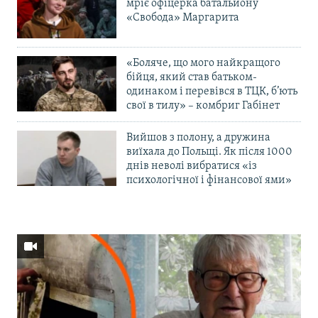
мріє офіцерка батальйону
«Свобода» Маргарита
«Боляче, що мого найкращого
бійця, який став батьком-
одинаком і перевівся в ТЦК, б’ють
свої в тилу» – комбриг Габінет
Вийшов з полону, а дружина
виїхала до Польщі. Як після 1000
днів неволі вибратися «із
психологічної і фінансової ями»