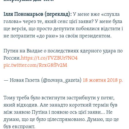
Ілля Пономарьов (переклад):
У мене вже «спухла
голова» через те, який сенс цієї заяви? У мене була
ще версія, що просто депутати побоялися відстати і
не потрапити «до раю» за своїм президентом.
Путин на Валдае о последствиях ядерного удара по
России.
https://t.co/FVZBUr7NO4
pic.twitter.com/RrxG8fFv2M
— Новая Газета (@novaya_gazeta)
18 жовтня 2018 р.
Тому треба було встигнути застрибнути у потяг,
який відходив. Але занадто короткий термін був
між заявою Путіна і появою ось цієї заяви... Не
думаю, що це було цілеспрямовано. Думаю, що це
був експромт.