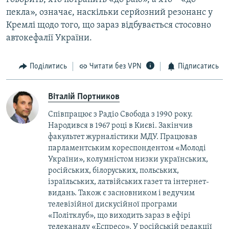
пекла», означає, наскільки серйозний резонанс у
Кремлі щодо того, що зараз відбувається стосовно
автокефалії України.
Поділитись
Читати без VPN
Підписатись
Віталій Портников
Співпрацює з Радіо Свобода з 1990 року.
Народився в 1967 році в Києві. Закінчив
факультет журналістики МДУ. Працював
парламентським кореспондентом «Молоді
України», колумністом низки українських,
російських, білоруських, польських,
ізраїльських, латвійських газет та інтернет-
видань. Також є засновником і ведучим
телевізійної дискусійної програми
«Політклуб», що виходить зараз в ефірі
телеканалу «Еспресо». У російській редакції