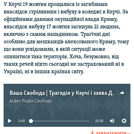
У Керчі 19 жовтня прощалися із загиблими
Усі сайти RFE/RL
внаслідок стрілянини і вибуху в коледжі в Керчі. За
офіційними даними окупаційної влади Криму,
внаслідок вибуху 17 жовтня загинула 21 людина,
включно з самим нападником. Трагічні дні
особливо для мешканців анексованого Криму, тому
що вони усвідомили, в якій ситуації може
опинитися така територія. Хоча, безумовно, від
таких речей ніхто сьогодні не застрахований ні в
Україні, ні в інших країнах світу.
Ваша Свобода | Трагедія у Керчі і заява Держдуми «Про загострення ситуації в Україні»
відео
Радіо Свобода
No media source currently available
0:00
25:00