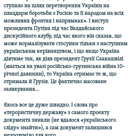
ступило на шлях перетворення України на
плацдарм боротьби з Росією та її народом на всіх
можливих фронтах і напрямках». І виступ
президента Путіна під час Валдайського
дискусійного клубу, під час якого він сказав, що
може нормалізувати стосунки тільки з наступним
українським керівництвом, і що якщо Україна
діятиме так, як діяв президент Грузії Саакашвілі
(мається на увазі російсько-грузинська війна 10-
річної давнини), то Україна отримає те ж, що
отримала й Грузія. Це фактично масоване
залякування...
Якось все це дуже швидко. І слова про
«терористичну державу» з самого проекту
документа зникли (не вдалося «українського
сліду» знайти»), а сам документ залишився
незрозуміло для чого.