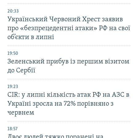
20:33
Український Червоний Хрест заявив
про «безпрецедентні атаки» РФ на свої
об’єкти в липні
19:50
Зеленський прибув із першим візитом
до Сербії
19:23
CIR: у липні кількість атак РФ на АЗС в
Україні зросла на 72% порівняно з
червнем
18:57
Двоє людей тяжко поранені на