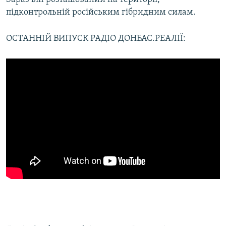
підконтрольній російським гібридним силам.
ОСТАННІЙ ВИПУСК РАДІО ДОНБАС.РЕАЛІЇ: