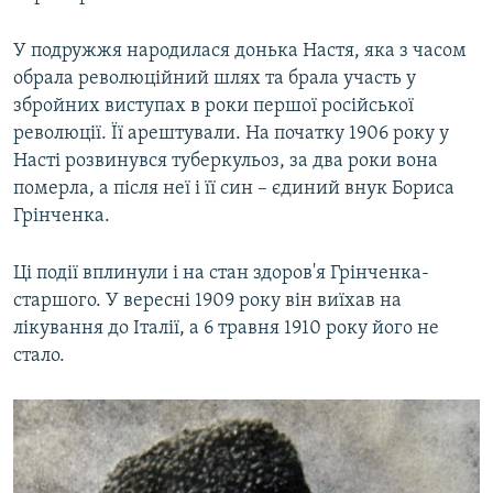
У подружжя народилася донька Настя, яка з часом
обрала революційний шлях та брала участь у
збройних виступах в роки першої російської
революції. Її арештували. На початку 1906 року у
Насті розвинувся туберкульоз, за два роки вона
померла, а після неї і її син – єдиний внук Бориса
Грінченка.
Ці події вплинули і на стан здоров'я Грінченка-
старшого. У вересні 1909 року він виїхав на
лікування до Італії, а 6 травня 1910 року його не
стало.