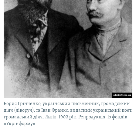
Борис Грінченко, український письменник, громадський
діяч (ліворуч), та Іван Франко, видатний український поет,
громадський діяч. Львів. 1903 рік. Репродукція. Із фондів
«Укрінформу»