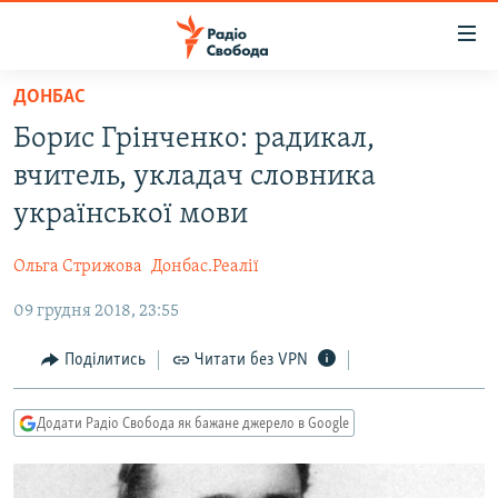
Доступність
посилання
Перейти
ДОНБАС
до
РАДІО СВОБОДА – 70 РОКІВ
Борис Грінченко: радикал,
основного
ВСЕ ЗА ДОБУ
матеріалу
вчитель, укладач словника
СТАТТІ
Перейти
української мови
до
ВІЙНА
ПОЛІТИКА
основної
Ольга Стрижова
Донбас.Реалії
РОСІЙСЬКА «ФІЛЬТРАЦІЯ»
ЕКОНОМІКА
навігації
Перейти
09 грудня 2018, 23:55
ДОНБАС.РЕАЛІЇ
СУСПІЛЬСТВО
до
КРИМ.РЕАЛІЇ
КУЛЬТУРА
Поділитись
Читати без VPN
пошуку
ТИ ЯК?
СПОРТ
Додати Радіо Свобода як бажане джерело в Google
СХЕМИ
УКРАЇНА
ПРИАЗОВ’Я
СВІТ