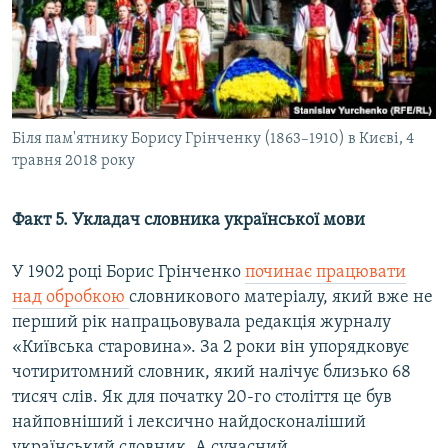
Біля пам'ятнику Борису Грінченку (1863–1910) в Києві, 4
травня 2018 року
Факт 5. Укладач словника української мови
У 1902 році Борис Грінченко
починає працювати
над обробкою
словникового матеріалу, який вже не
перший рік напрацьовувала редакція журналу
«Київська старовина». За 2 роки він упорядковує
чотиритомний словник, який налічує близько 68
тисяч слів. Як для початку 20-го століття це був
найповніший і лексично найдосконаліший
український словник. А сучасний