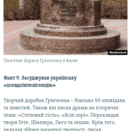
Пам’ятик Борису Грінченку в Києві
Факт 9. Засуджував українську
«псевдоінтелігенцію»
Творчий доробок Грінченка – близько 50 оповідань
та повістей. Також він писав драми на історичні
теми: «Степовий гість», «Ясні зорі». Перекладав
твори Гете, Шиллера, Гюго та інших. Крім того,
укладав збірки народної творчості, писав