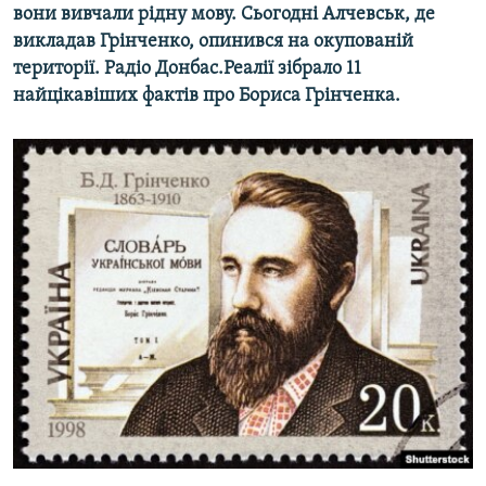
вони вивчали рідну мову. Сьогодні Алчевськ, де
викладав Грінченко, опинився на окупованій
Усі сайти RFE/RL
території. Радіо Донбас.Реалії зібрало 11
найцікавіших фактів про Бориса Грінченка.