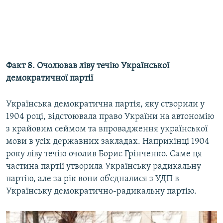
Факт 8. Очолював ліву течію Української
демократичної партії
Українська демократична партія, яку створили у
1904 році, відстоювала право України на автономію
з крайовим сеймом та впровадження української
мови в усіх державних закладах. Наприкінці 1904
року ліву течію очолив Борис Грінченко. Саме ця
частина партії утворила Українську радикальну
партію, але за рік вони об’єдналися з УДП в
Українську демократично-радикальну партію.