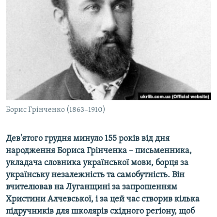
КИТАЙ.ВИКЛИКИ
МУЛЬТИМЕДІА
ФОТО
СПЕЦПРОЄКТИ
ПОДКАСТИ
КРИМ РЕАЛІЇ
Борис Грінченко (1863–1910)
РУС
УКР
Дев'ятого грудня минуло 155 років від дня
народження Бориса Грінченка – письменника,
КТАТ
укладача словника української мови, борця за
українську незалежність та самобутність. Він
ДОЛУЧАЙСЯ!
вчителював на Луганщині за запрошенням
Христини Алчевської, і за цей час створив кілька
підручників для школярів східного регіону, щоб