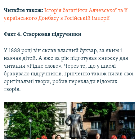
Читайте також:
Історія багатійки Алчевської та її
українського Донбасу в Російській імперії
Факт 4. Створював підручники
У 1888 році він склав власний буквар, за яким і
навчав дітей. А вже за рік підготував книжку для
читання «Рідне слово». Через те, що у школі
бракувало підручників, Грінченко також писав свої
оригінальні твори, робив переклади відомих
творів.