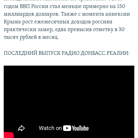
годом ВВП России стал меньше примерно на 150
миллиардов долларов. Также с момента аннексии
Крыма рост ежемесячных доходов россиян
практически замер, едва превысив отметку в 30
тысяч рублей в месяц.
ПОСЛЕДНИЙ ВЫПУСК РАДИО ДОНБАСС.РЕАЛИИ: