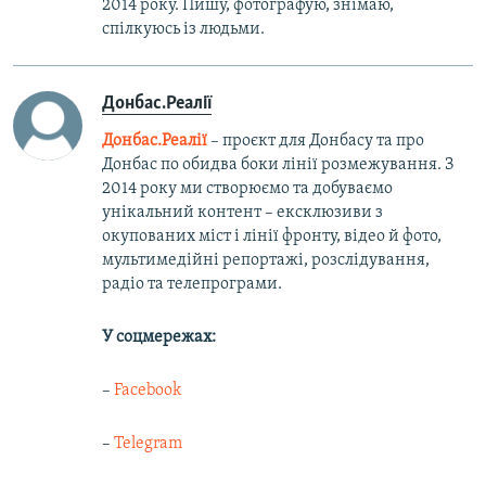
2014 року. Пишу, фотографую, знімаю,
спілкуюсь із людьми.
Донбас.Реалії
Донбас.Реалії
– проєкт для Донбасу та про
Донбас по обидва боки лінії розмежування. З
2014 року ми створюємо та добуваємо
унікальний контент – ексклюзиви з
окупованих міст і лінії фронту, відео й фото,
мультимедійні репортажі, розслідування,
радіо та телепрограми.
У соцмережах:
–
Facebook
–
Telegram