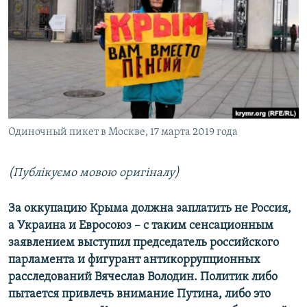
КИТАЙ.ВИКЛИКИ
МУЛЬТИМЕДІА
ФОТО
СПЕЦПРОЄКТИ
ПОДКАСТИ
Одиночный пикет в Москве, 17 марта 2019 года
КРИМ РЕАЛІЇ
РУС
(Публікуємо мовою оригіналу)
УКР
За оккупацию Крыма должна заплатить не Россия,
КТАТ
а Украина и Евросоюз – с таким сенсационным
заявлением выступил председатель российского
ДОЛУЧАЙСЯ!
парламента и фигурант антикоррупционных
расследований Вячеслав Володин. Политик либо
пытается привлечь внимание Путина, либо это