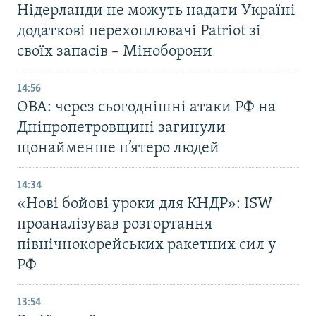
Нідерланди не можуть надати Україні
додаткові перехоплювачі Patriot зі
своїх запасів – Міноборони
14:56
ОВА: через сьогоднішні атаки РФ на
Дніпропетровщині загинули
щонайменше п’ятеро людей
14:34
«Нові бойові уроки для КНДР»: ISW
проаналізував розгортання
північнокорейських ракетних сил у
РФ
13:54