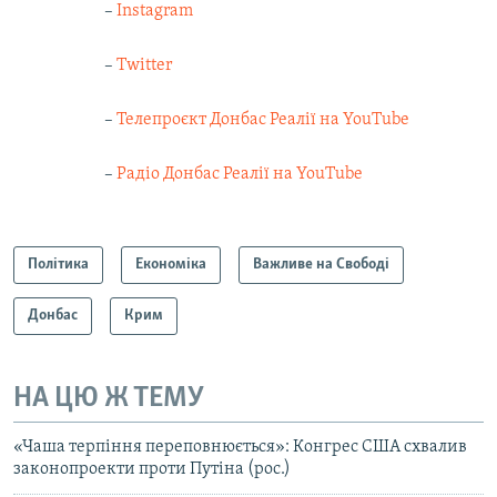
–
Instagram
–
Twitter
–
Телепроєкт Донбас Реалії на YouTube
–
Радіо Донбас Реалії на YouTube
Політика
Економіка
Важливе на Свободі
Донбас
Крим
НА ЦЮ Ж ТЕМУ
«Чаша терпіння переповнюється»: Конгрес США схвалив
законопроекти проти Путіна (рос.)