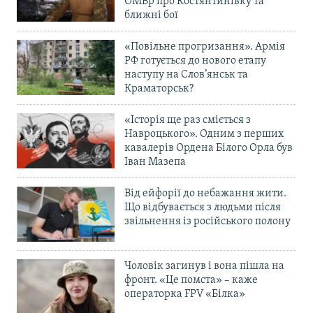
ОМБр про Костянтинівку та
ближні бої
«Повільне прогризання». Армія
РФ готується до нового етапу
наступу на Слов’янськ та
Краматорськ?
«Історія ще раз сміється з
Навроцького». Одним з перших
кавалерів Ордена Білого Орла був
Іван Мазепа
Від ейфорії до небажання жити.
Що відбувається з людьми після
звільнення із російського полону
Чоловік загинув і вона пішла на
фронт. «Це помста» – каже
операторка FPV «Білка»