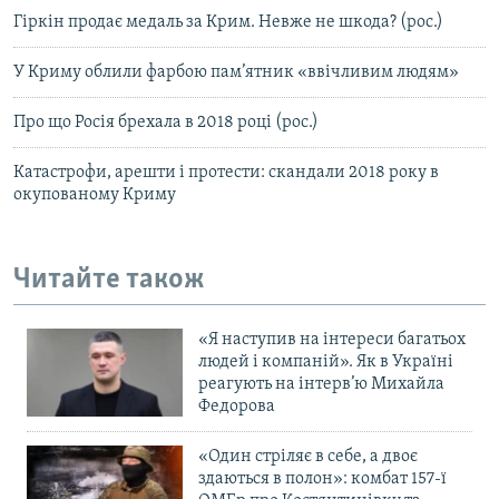
Гіркін продає медаль за Крим. Невже не шкода? (рос.)
У Криму облили фарбою пам’ятник «ввічливим людям»
Про що Росія брехала в 2018 році (рос.)
Катастрофи, арешти і протести: скандали 2018 року в
окупованому Криму
Читайте також
«Я наступив на інтереси багатьох
людей і компаній». Як в Україні
реагують на інтерв’ю Михайла
Федорова
«Один стріляє в себе, а двоє
здаються в полон»: комбат 157-ї