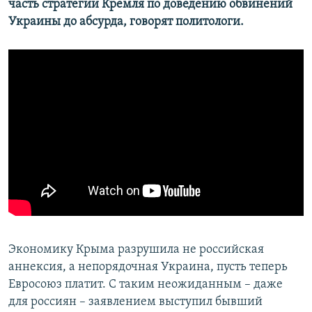
часть стратегии Кремля по доведению обвинений
Украины до абсурда, говорят политологи.
Усі сайти RFE/RL
​Экономику Крыма разрушила не российская
аннексия, а непорядочная Украина, пусть теперь
Евросоюз платит. С таким неожиданным – даже
для россиян – заявлением выступил бывший