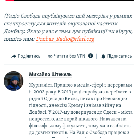
(Радіо Свобода опублікувало цей матеріал у рамках
спецпроекту для жителів окупованої частини
Донбасу. Якщо у вас є тема для публікації чи відгук,
пишіть нам:
Donbas_Radio@rferl.org
Поділитись
Читати без VPN
Підписатись
Михайло Штекель
Журналіст. Працюю в медіа-сфері з перервами
із 2003 року. В 2013 році спробував переїхати з
рідної Одеси до Києва, писав про Революцію
гідності, анексію Криму і знімав війну на
Донбасі. У 2017-му повернувся до Одеси – міста
непростого, але вкрай цікавого. Навчався на
філософському факультеті, тому маю слабкість
до довгих текстів. На Радіо Свобода працюю з