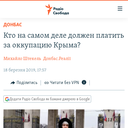
Доступність
посилання
Перейти
ДОНБАС
до
РАДІО СВОБОДА – 70 РОКІВ
Кто на самом деле должен платить
основного
ВСЕ ЗА ДОБУ
матеріалу
за оккупацию Крыма?
СТАТТІ
Перейти
до
Михайло Штекель
Донбас.Реалії
ВІЙНА
ПОЛІТИКА
основної
18 березня 2019, 17:57
РОСІЙСЬКА «ФІЛЬТРАЦІЯ»
ЕКОНОМІКА
навігації
Перейти
ДОНБАС.РЕАЛІЇ
СУСПІЛЬСТВО
Поділитись
Читати без VPN
до
КРИМ.РЕАЛІЇ
КУЛЬТУРА
пошуку
Додати Радіо Свобода як бажане джерело в Google
ТИ ЯК?
СПОРТ
СХЕМИ
УКРАЇНА
ПРИАЗОВ’Я
СВІТ