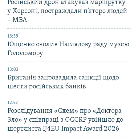
Російський дрон атакував маршрутку
у Херсоні, постраждали п’ятеро людей
– МВА
13:39
Ющенко очолив Наглядову раду музею
Голодомору
13:02
Британія запровадила санкції щодо
шести російських банків
12:52
Розслідування «Схем» про «Доктора
Зло» у співпраці з OCCRP увійшло до
шортлиста IJ4EU Impact Award 2026