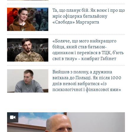
Та, що планує бій. Як воює і про що
мріє офіцерка батальйону
«Свобода» Маргарита
«Боляче, що мого найкращого
бійця, який став батьком-
одинаком і перевівся в ТЦК, б’ють
свої в тилу» – комбриг Габінет
Вийшов з полону, а дружина
виїхала до Польщі. Як після 1000
днів неволі вибратися «із
психологічної і фінансової ями»