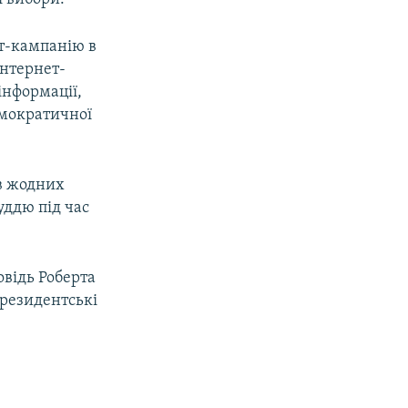
ет-кампанію в
інтернет-
інформації,
емократичної
ив жодних
уддю під час
відь Роберта
президентські