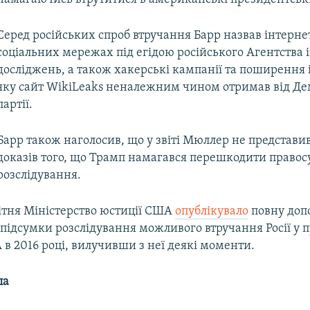
Серед російських спроб втручання Барр назвав інтерн
соціальних мережах під егідою російського Агентства 
досліджень, а також хакерські кампанії та поширення 
яку сайт WikiLeaks неналежним чином отримав від Д
партії.
Барр також наголосив, що у звіті Мюллер не представ
доказів того, що Трамп намагався перешкодити правос
розслідування.
вітня Міністерство юстиції США
опублікувало
повну допо
підсумки розслідування можливого втручання Росії у 
в 2016 році, вилучивши з неї деякі моменти.
па