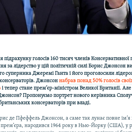
я підрахунку голосів 160 тисяч членів Консервативної п
ня за лідерство у цій політичній силі Борис Джонсон 
го суперника Джеремі Ганта і його проголосили лідер
консерваторів. Джонсон
набрав понад 50% голосів свої
в
і тепер стане прем’єр-міністром Великої Британії. Але 
Джонсон? Пропонуємо портрет нового керівника Сполу
 британських консерваторів при владі.
ис де Пфеффель Джонсон, а саме так лунає повне ім’я
прем’єра, народився 1964 року в Нью-Йорку (США), у 