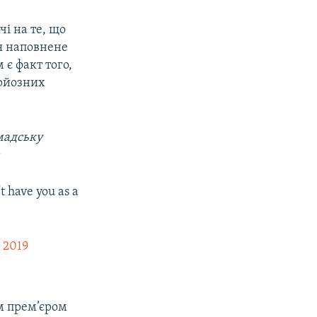
і на те, що
тя наповнене
 є факт того,
ерйозних
мадську
:
't have you as a
, 2019
м прем’єром