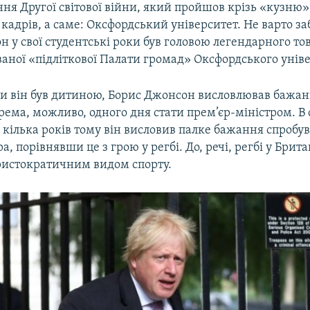
ння Другої світової війни, який пройшов крізь «кузню
кадрів, а саме: Оксфордський університет. Не варто за
 у свої студентські роки був головою легендарного то
званої «підліткової Палати громад» Оксфордського унів
ли він був дитиною, Борис Джонсон висловлював бажан
крема, можливо, одного дня стати прем’єр-міністром. В 
ю кілька років тому він висловив палке бажання спробув
а, порівнявши це з грою у регбі. До, речі, регбі у Брита
ристократичним видом спорту.