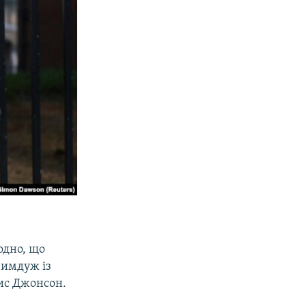
одно, що
 чимдуж із
орис Джонсон.