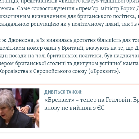
танців, представників «вищого класу» тодішньої брит
стеми». Саме словосполучення «прем’єр-міністр Борис
і екзотичним визначенням для британського політика, 
андальною репутацією як у політичному плані, так і в 
 Джонсона, а їх виявилась достатня більшість для тог
політиком номер один у Британії, вказують на те, що 
дні посади на чолі британської політики, був надзвич
ром британської столиці та двигуном успішної кампан
оролівства з Європейського союзу («Брекзит»).
ДИВІТЬСЯ ТАКОЖ:
«Брекзит» – тепер на Гелловін: Б
знову не вийшла з ЄС