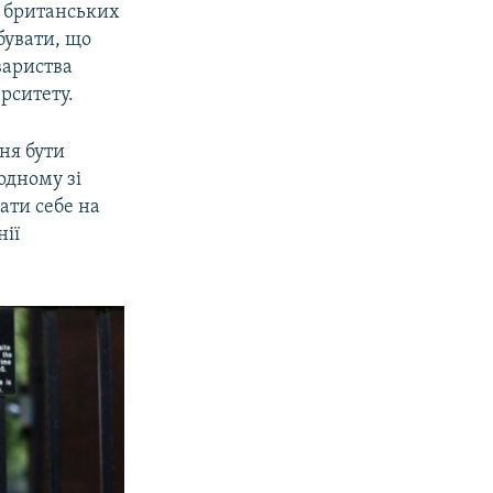
» британських
бувати, що
вариства
ерситету.
ня бути
одному зі
ати себе на
нії