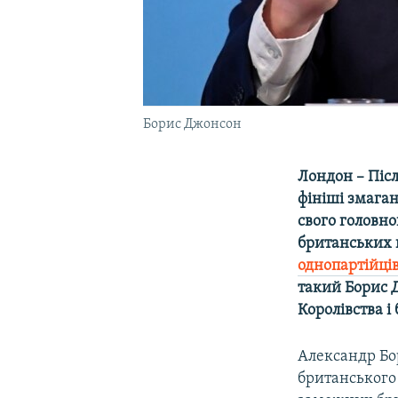
Борис Джонсон
Лондон – Післ
фініші змаган
свого головно
британських 
однопартійці
такий Борис 
Королівства і
Александр Бор
британського 