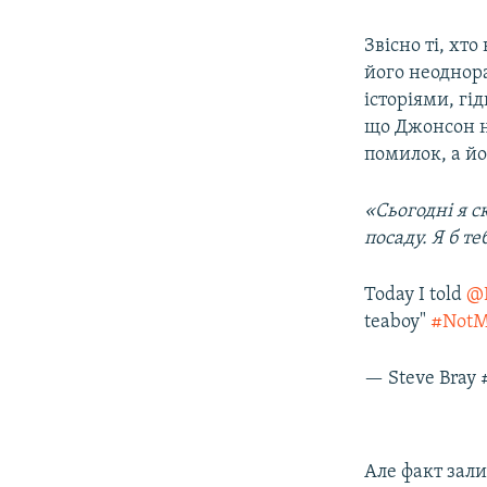
Звісно ті, хт
його неоднора
історіями, гі
що Джонсон н
помилок, а йо
«Сьогодні я с
посаду. Я б т
Today I told
@B
teaboy"
#Not
— Steve Bray 
Але факт зал