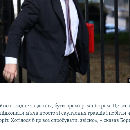
но складне завдання, бути прем’єр-міністром. Це все 
, підхопити м’яча просто зі скупчення гравців і побігти
оріт. Хотілося б це все спробувати, звісно», – сказав Б