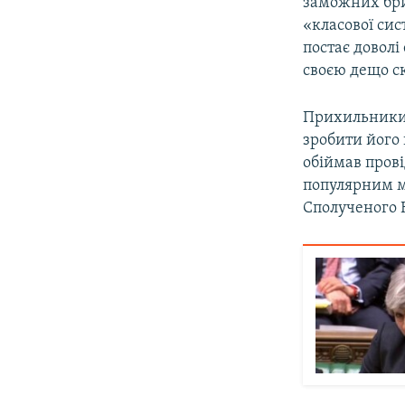
заможних бри
«класової си
постає довол
своєю дещо ск
Прихильники ж
зробити його 
обіймав прові
популярним ме
Сполученого К