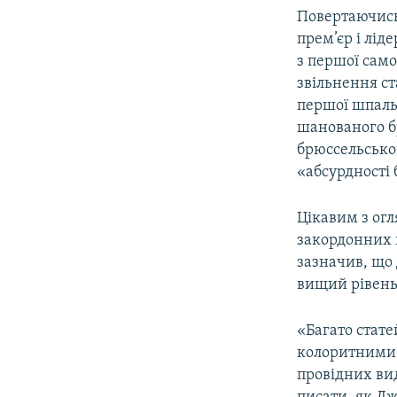
Повертаючись
прем’єр і лід
з першої само
звільнення ст
першої шпаль
шанованого б
брюссельсько
«абсурдності 
Цікавим з огл
закордонних 
зазначив, що
вищий рівень,
«Багато стате
колоритними 
провідних вид