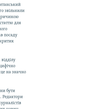
ританський
го звільнили
. Причиною
 статтю для
ного
ав посаду
 критик
 відділу
ецифічно
 це на значно
они бути
. Редактори
журналістів