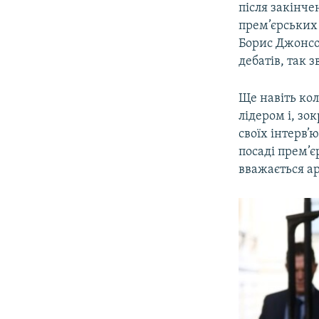
після закінче
прем’єрських 
Борис Джонсон
дебатів, так 
Ще навіть ко
лідером і, зо
своїх інтерв’
посаді прем’єр
вважається а