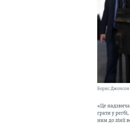
Борис Джонсон
«Це надзвичай
грати у регбі
ним до лінії в