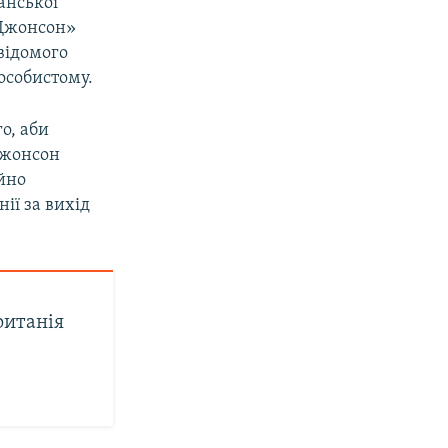
анської
 Джонсон»
відомого
особистому.
о, аби
Джонсон
айно
ії за вихід
ританія