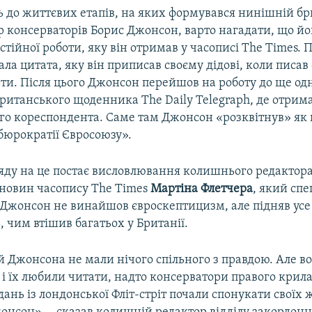
 до життєвих етапів, на яких формувався нинішній б
ер консерваторів Борис Джонсон, варто нагадати, що йо
стійної роботи, яку він отримав у часописі The Times
ала цитата, яку він приписав своєму дідові, коли писав
ти. Після цього Джонсон перейшов на роботу до ще од
ританського щоденника The Daily Telegraph, де отрим
го кореспондента. Саме там Джонсон «розквітнув» як
бюрократії Євросоюзу».
яду на це постає висловлювання колишнього редактора
новин часопису The Times
Мартіна Флетчера
, який сп
 Джонсон не винайшов євроскептицизм, але підняв усе
 чим втішив багатьох у Британії.
й Джонсона не мали нічого спільного з правдою. Але в
і їх любили читати, надто консерватори правого крила
ань із лондонської Фліт-стріт почали спонукати своїх 