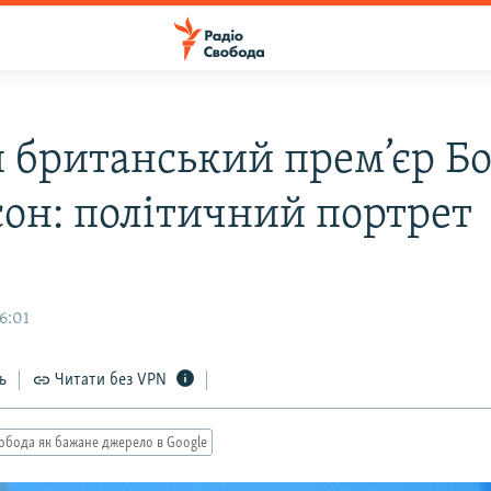
 британський прем’єр Б
он: політичний портрет
6:01
ь
Читати без VPN
обода як бажане джерело в Google