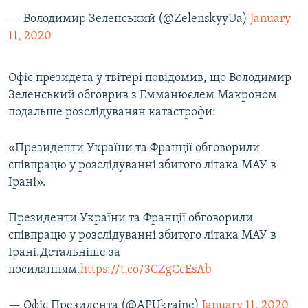
— Володимир Зеленський (@ZelenskyyUa)
January
11, 2020
Офіс президета у твітері повідомив, що Володимир
Зеленський обговрив з Емманюєлем Макроном
подальше розслідуванян катастрофи:
«Президенти України та Франції обговорили
співпрацю у розслідуванні збитого літака МАУ в
Ірані».
Президенти України та Франції обговорили
співпрацю у розслідуванні збитого літака МАУ в
Ірані.Детальніше за
посиланням.
https://t.co/3CZgCcEsAb
— Офіс Президента (@APUkraine)
January 11, 2020