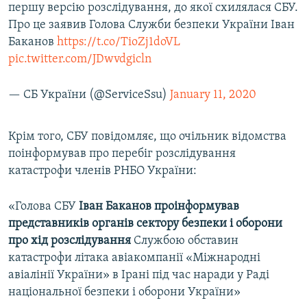
першу версію розслідування, до якої схилялася СБУ.
Про це заявив Голова Служби безпеки України Іван
Баканов
https://t.co/TioZj1doVL
pic.twitter.com/JDwvdgicln
— СБ України (@ServiceSsu)
January 11, 2020
Крім того, СБУ повідомляє, що очільник відомства
поінформував про перебіг розслідування
катастрофи членів РНБО України:
«Голова СБУ
Іван Баканов проінформував
представників органів сектору безпеки і оборони
про хід розслідування
Службою обставин
катастрофи літака авіакомпанії «Міжнародні
авіалінії України» в Ірані під час наради у Раді
національної безпеки і оборони України»