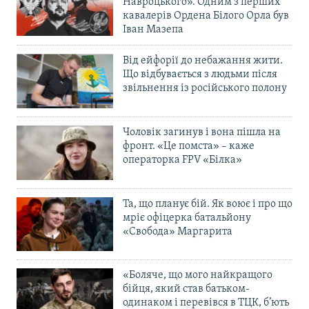
Навроцького». Одним з перших
кавалерів Ордена Білого Орла був
Іван Мазепа
Від ейфорії до небажання жити.
Що відбувається з людьми після
звільнення із російського полону
Чоловік загинув і вона пішла на
фронт. «Це помста» – каже
операторка FPV «Білка»
Та, що планує бій. Як воює і про що
мріє офіцерка батальйону
«Свобода» Маргарита
«Боляче, що мого найкращого
бійця, який став батьком-
одинаком і перевівся в ТЦК, б’ють