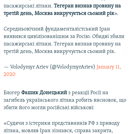
пасажирські літаки.
Тегеран визнав провину на
третій день, Москва викручується сьомий рік
».
Середньовічний фундаменталістський Іран
виявився цивілізованішим за Росію. Обидві збили
пасажирські літаки. Тегеран визнав провину на
третій день, Москва викручується сьомий рік.
— Volodymyr Ariev (@VolodymyrAriev)
January 11,
2020
Блогер
Фашик Донецький
з реакції Росії на
загибель українського літака робить висновок, що
збити його могли російські військові:
«Судячи з істерики представників РФ з приводу
літака, мовляв Іран зізнався, справа закрита,