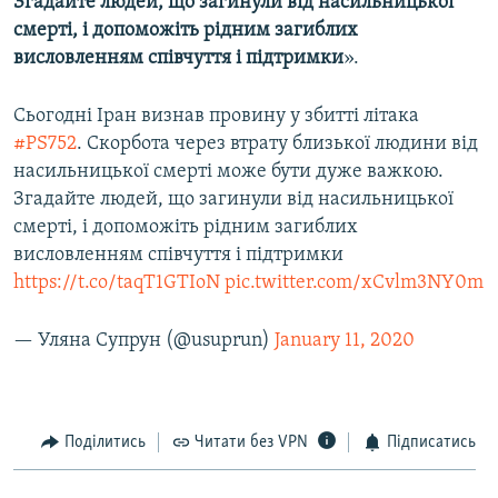
Згадайте людей, що загинули від насильницької
смерті, і допоможіть рідним загиблих
висловленням співчуття і підтримки
».
Сьогодні Іран визнав провину у збитті літака
#PS752
. Скорбота через втрату близької людини від
насильницької смерті може бути дуже важкою.
Згадайте людей, що загинули від насильницької
смерті, і допоможіть рідним загиблих
висловленням співчуття і підтримки
https://t.co/taqT1GTIoN
pic.twitter.com/xCvlm3NY0m
— Уляна Супрун (@usuprun)
January 11, 2020
Поділитись
Читати без VPN
Підписатись