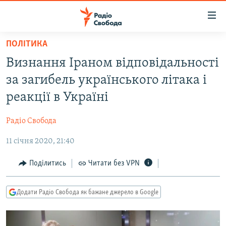
Доступність
посилання
Перейти
ПОЛІТИКА
до
РАДІО СВОБОДА – 70 РОКІВ
Визнання Іраном відповідальності
основного
ВСЕ ЗА ДОБУ
матеріалу
за загибель українського літака і
СТАТТІ
Перейти
реакції в Україні
до
ВІЙНА
ПОЛІТИКА
основної
Радіо Свобода
РОСІЙСЬКА «ФІЛЬТРАЦІЯ»
ЕКОНОМІКА
навігації
Перейти
11 січня 2020, 21:40
ДОНБАС.РЕАЛІЇ
СУСПІЛЬСТВО
до
КРИМ.РЕАЛІЇ
КУЛЬТУРА
Поділитись
Читати без VPN
пошуку
ТИ ЯК?
СПОРТ
Додати Радіо Свобода як бажане джерело в Google
СХЕМИ
УКРАЇНА
КИТАЙ.ВИКЛИКИ
СВІТ