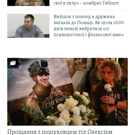
свої в тилу» – комбриг Габінет
Вийшов з полону, а дружина
виїхала до Польщі. Як після 1000
днів неволі вибратися «із
психологічної і фінансової ями»
Прощання з пошуковцем тіл Олексієм