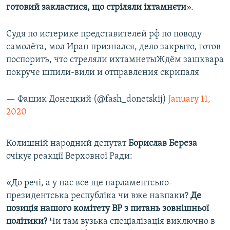
готовий закластися, що стріляли іхтамнєти
».
Судя по истерике представителей рф по поводу
самолёта, мол Иран признался, дело закрыто, готов
поспорить, что стреляли ихтамнетыЖдём зашквара
покруче шпили-вили и отправления скрипаля
— Фашик Донецкий (@fash_donetskij)
January 11,
2020
Колишній народний депутат
Борислав Береза
очікує реакції Верховної Ради:
«До речі, а у нас все ще парламентсько-
президентська республіка чи вже навпаки?
Де
позиція нашого комітету ВР з питань зовнішньої
політики?
Чи там вузька спеціалізація виключно в