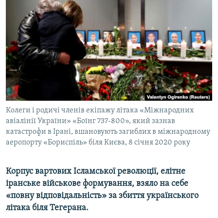
МУЛЬТИМЕДІА
ФОТО
СПЕЦПРОЄКТИ
ПОДКАСТИ
КРИМ РЕАЛІЇ
РУС
Колеги і родичі членів екіпажу літака «Міжнародних
УКР
авіалінії України» «Боїнг 737-800», який зазнав
катастрофи в Ірані, вшановують загиблих в міжнародному
КТАТ
аеропорту «Бориспіль» біля Києва, 8 січня 2020 року
ДОЛУЧАЙСЯ!
Корпус вартових Ісламської революції, елітне
іранське військове формування, взяло на себе
«повну відповідальність» за збиття українського
літака біля Тегерана.