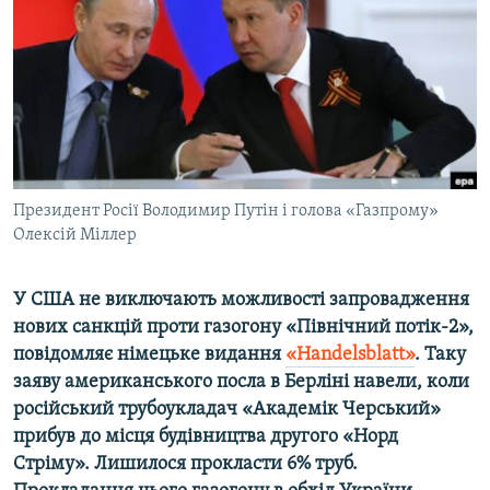
МУЛЬТИМЕДІА
ФОТО
СПЕЦПРОЄКТИ
ПОДКАСТИ
КРИМ РЕАЛІЇ
Президент Росії Володимир Путін і голова «Газпрому»
РУС
Олексій Міллер
УКР
У США не виключають можливості запровадження
КТАТ
нових санкцій проти газогону «Північний потік-2»,
повідомляє німецьке видання
«Handelsblatt»
. Таку
ДОЛУЧАЙСЯ!
заяву американського посла в Берліні навели, коли
російський трубоукладач «Академік Черський»
прибув до місця будівництва другого «Норд
Стріму». Лишилося прокласти 6% труб.