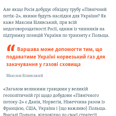
Але якщо Росія добудує обхідну трубу «Північний
потік-2», якими будуть наслідки для України? Як
каже Максим Білявський, при всій
недоговороздатності Росії, одним із чинників на
підтримку позицій України по транзиту є Польща.
Варшава може допомогти тим, що
подаватиме Україні норвезький газ для
закачування у газові сховища
Максим Білявський
«Загалом великими гравцями у великій
геополітичній грі щодо добудови «Північного
потоку-2» є Данія, Норвегія, Німеччина разом із
Францією, США, Україна і (що важливо) Польща.
Взагалі Польща, відповідно до своєї стратегії