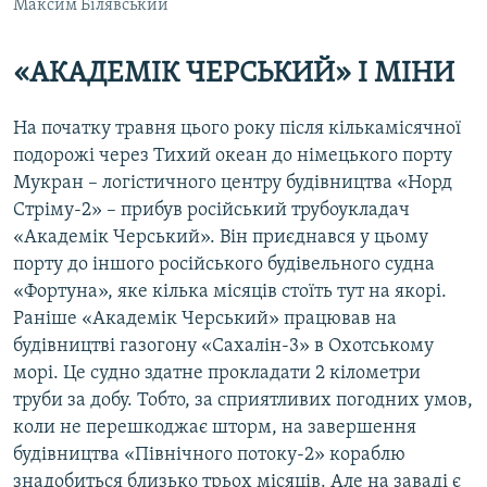
Максим Білявський
«АКАДЕМІК ЧЕРСЬКИЙ» І МІНИ
На початку травня цього року після кількамісячної
подорожі через Тихий океан до німецького порту
Мукран – логістичного центру будівництва «Норд
Стріму-2» – прибув російський трубоукладач
«Академік Черський». Він приєднався у цьому
порту до іншого російського будівельного судна
«Фортуна», яке кілька місяців стоїть тут на якорі.
Раніше «Академік Черський» працював на
будівництві газогону «Сахалін-3» в Охотському
морі. Це судно здатне прокладати 2 кілометри
труби за добу. Тобто, за сприятливих погодних умов,
коли не перешкоджає шторм, на завершення
будівництва «Північного потоку-2» кораблю
знадобиться близько трьох місяців. Але на заваді є