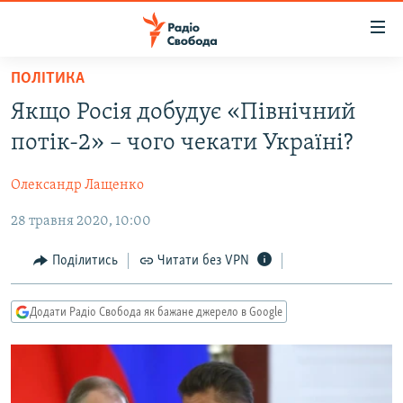
Доступність
посилання
Перейти
ПОЛІТИКА
до
РАДІО СВОБОДА – 70 РОКІВ
Якщо Росія добудує «Північний
основного
ВСЕ ЗА ДОБУ
матеріалу
потік-2» – чого чекати Україні?
СТАТТІ
Перейти
до
Олександр Лащенко
ВІЙНА
ПОЛІТИКА
основної
28 травня 2020, 10:00
РОСІЙСЬКА «ФІЛЬТРАЦІЯ»
ЕКОНОМІКА
навігації
Перейти
ДОНБАС.РЕАЛІЇ
СУСПІЛЬСТВО
Поділитись
Читати без VPN
до
КРИМ.РЕАЛІЇ
КУЛЬТУРА
пошуку
Додати Радіо Свобода як бажане джерело в Google
ТИ ЯК?
СПОРТ
СХЕМИ
УКРАЇНА
КИТАЙ.ВИКЛИКИ
СВІТ