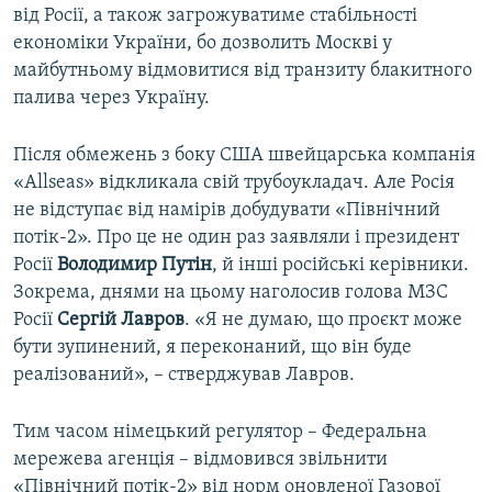
від Росії, а також загрожуватиме стабільності
економіки України, бо дозволить Москві у
майбутньому відмовитися від транзиту блакитного
палива через Україну.
Після обмежень з боку США швейцарська компанія
«Allseas» відкликала свій трубоукладач. Але Росія
не відступає від намірів добудувати «Північний
потік-2». Про це не один раз заявляли і президент
Росії
Володимир Путін
, й інші російські керівники.
Зокрема, днями на цьому наголосив голова МЗС
Росії
Сергій Лавров
. «Я не думаю, що проєкт може
бути зупинений, я переконаний, що він буде
реалізований», – стверджував Лавров.
Тим часом німецький регулятор – Федеральна
мережева агенція – відмовився звільнити
«Північний потік-2» від норм оновленої Газової