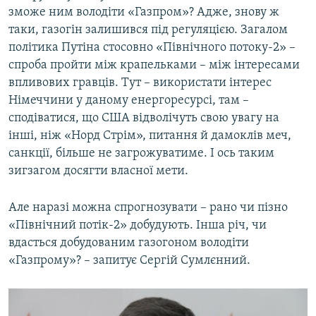
зможе ним володіти «Газпром»? Адже, знову ж
таки, газогін залишився під регуляцією. Загалом
політика Путіна стосовно «Північного потоку-2» –
спроба пройти між крапельками – між інтересами
впливових гравців. Тут – використати інтерес
Німеччини у даному енергоресурсі, там –
сподіватися, що США відволічуть свою увагу на
інші, ніж «Норд Стрім», питання й дамоклів меч,
санкції, більше не загрожуватиме. І ось таким
зигзагом досягти власної мети.
Але наразі можна спрогнозувати – рано чи пізно
«Північний потік-2» добудують. Інша річ, чи
вдасться добудованим газогоном володіти
«Газпрому»? – запитує Сергій Сумлєнний.