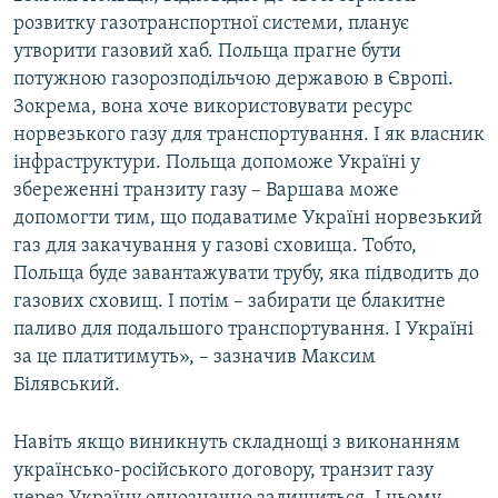
розвитку газотранспортної системи, планує
утворити газовий хаб. Польща прагне бути
потужною газорозподільчою державою в Європі.
Зокрема, вона хоче використовувати ресурс
норвезького газу для транспортування. І як власник
інфраструктури. Польща допоможе Україні у
збереженні транзиту газу – Варшава може
допомогти тим, що подаватиме Україні норвезький
газ для закачування у газові сховища. Тобто,
Польща буде завантажувати трубу, яка підводить до
газових сховищ. І потім – забирати це блакитне
паливо для подальшого транспортування. І Україні
за це платитимуть», – зазначив Максим
Білявський.
Навіть якщо виникнуть складнощі з виконанням
українсько-російського договору, транзит газу