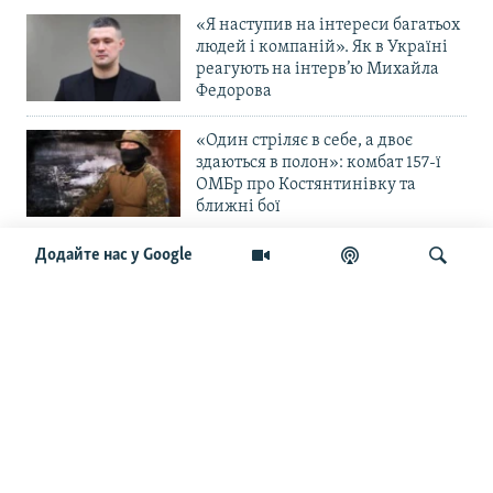
«Я наступив на інтереси багатьох
людей і компаній». Як в Україні
реагують на інтерв’ю Михайла
Федорова
«Один стріляє в себе, а двоє
здаються в полон»: комбат 157-ї
ОМБр про Костянтинівку та
ближні бої
Додайте нас у Google
«Повільне прогризання». Армія
РФ готується до нового етапу
наступу на Слов’янськ та
Краматорськ?
Шукати
«Історія ще раз сміється з
Навроцького». Одним з перших
кавалерів Ордена Білого Орла був
Іван Мазепа
Від ейфорії до небажання жити.