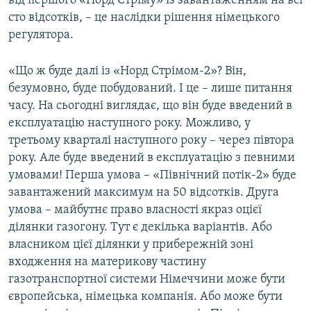
від першого «Норд Стріму» із завантаженням на всі
сто відсотків, – це наслідки рішення німецького
регулятора.
«Що ж буде далі із «Норд Стрімом-2»? Він,
безумовно, буде побудований. І це – лише питання
часу. На сьогодні виглядає, що він буде введений в
експлуатацію наступного року. Можливо, у
третьому кварталі наступного року – через півтора
року. Але буде введений в експлуатацію з певними
умовами! Перша умова – «Північний потік-2» буде
завантажений максимум на 50 відсотків. Друга
умова – майбутнє право власності якраз оцієї
ділянки газогону. Тут є декілька варіантів. Або
власником цієї ділянки у прибережній зоні
входження на материкову частину
газотранспортної системи Німеччини може бути
європейська, німецька компанія. Або може бути