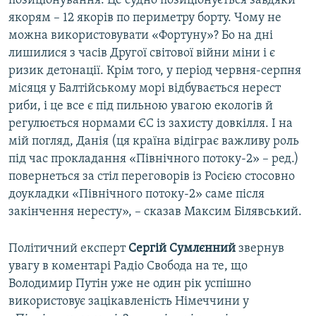
позиціонування. Це судно позиціонується завдяки
якорям – 12 якорів по периметру борту. Чому не
можна використовувати «Фортуну»? Бо на дні
лишилися з часів Другої світової війни міни і є
ризик детонації. Крім того, у період червня-серпня
місяця у Балтійському морі відбувається нерест
риби, і це все є під пильною увагою екологів й
регулюється нормами ЄС із захисту довкілля. І на
мій погляд, Данія (ця країна відіграє важливу роль
під час прокладання «Північного потоку-2» – ред.)
повернеться за стіл переговорів із Росією стосовно
доукладки «Північного потоку-2» саме після
закінчення нересту», – сказав Максим Білявський.
Політичний експерт
Сергій Сумлєнний
звернув
увагу в коментарі Радіо Свобода на те, що
Володимир Путін уже не один рік успішно
використовує зацікавленість Німеччини у