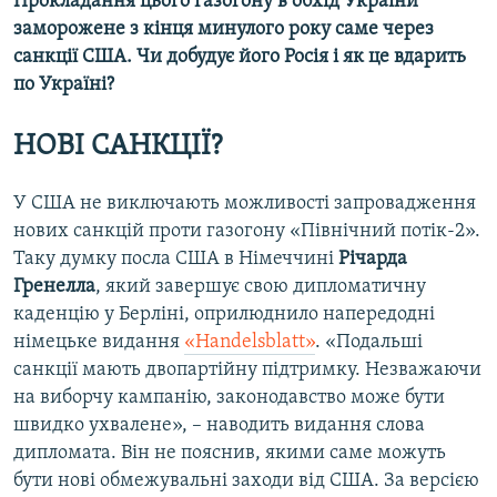
Прокладання цього газогону в обхід України
Усі сайти RFE/RL
заморожене з кінця минулого року саме через
санкції США. Чи добудує його Росія і як це вдарить
по Україні?
НОВІ САНКЦІЇ?
У США не виключають можливості запровадження
нових санкцій проти газогону «Північний потік-2».
Таку думку посла США в Німеччині
Річарда
Гренелла
, який завершує свою дипломатичну
каденцію у Берліні, оприлюднило напередодні
німецьке видання
«Handelsblatt»
. «Подальші
санкції мають двопартійну підтримку. Незважаючи
на виборчу кампанію, законодавство може бути
швидко ухвалене», – наводить видання слова
дипломата. Він не пояснив, якими саме можуть
бути нові обмежувальні заходи від США. За версією