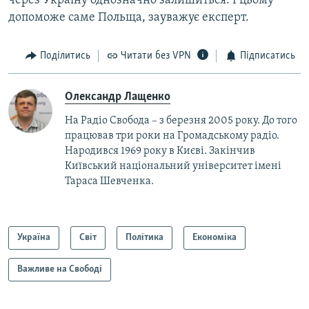
через Україну однозначно залишиться. І цьому
допоможе саме Польща, зауважує експерт.
Поділитись
Читати без VPN
Підписатись
Олександр Лащенко
На Радіо Свобода – з березня 2005 року. До того
працював три роки на Громадському радіо.
Народився 1969 року в Києві. Закінчив
Київський національний університет імені
Тараса Шевченка.
Україна
Світ
Політика
Економіка
Важливе на Свободі