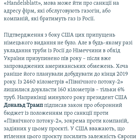
«Handelsblatt», мова може йти про санкції на
адресу фірм, які обслуговують газогін, або
компаній, які братимуть газ із Росії.
Підтвердження з боку США цих припущень
німецького видання не було. Але в будь-якому разі
укладання труби із Росії до Німеччини в обхід
України призупинено пів року – після вже
запроваджених американських обмежень. Хоча
раніше його планували добудувати до кінця 2019
року. Із 2460 кілометрів «Північного потоку-2»
лишилися доукласти 160 кілометрів – тільки 6%
труб. Наприкінці минулого року президент США
Дональд Трамп
підписав закон про оборонний
бюджет із положенням про санкції проти
«Північного потоку-2», зокрема проти компаній,
задіяних у цьому проєкті. У США вважають, що
втілення цього проєкту посилить залежність Європи