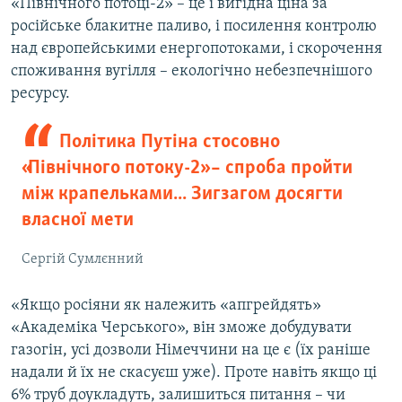
«Північного потоці-2» – це і вигідна ціна за
російське блакитне паливо, і посилення контролю
над європейськими енергопотоками, і скорочення
споживання вугілля – екологічно небезпечнішого
ресурсу.
Політика Путіна стосовно
«Північного потоку-2» – спроба пройти
між крапельками... Зигзагом досягти
власної мети
Сергій Сумлєнний
«Якщо росіяни як належить «апгрейдять»
«Академіка Черського», він зможе добудувати
газогін, усі дозволи Німеччини на це є (їх раніше
надали й їх не скасуєш уже). Проте навіть якщо ці
6% труб доукладуть, залишиться питання – чи