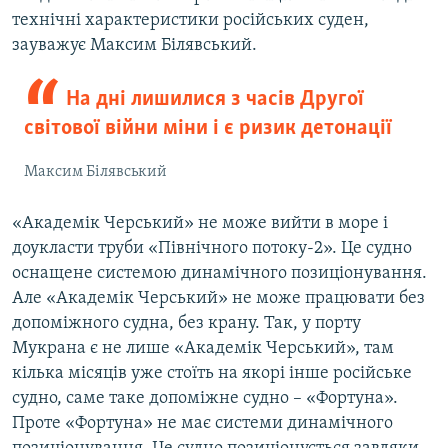
технічні характеристики російських суден,
зауважує Максим Білявський.
На дні лишилися з часів Другої
світової війни міни і є ризик детонації
Максим Білявський
«Академік Черський» не може вийти в море і
доукласти труби «Північного потоку-2». Це судно
оснащене системою динамічного позиціонування.
Але «Академік Черський» не може працювати без
допоміжного судна, без крану. Так, у порту
Мукрана є не лише «Академік Черський», там
кілька місяців уже стоїть на якорі інше російське
судно, саме таке допоміжне судно – «Фортуна».
Проте «Фортуна» не має системи динамічного