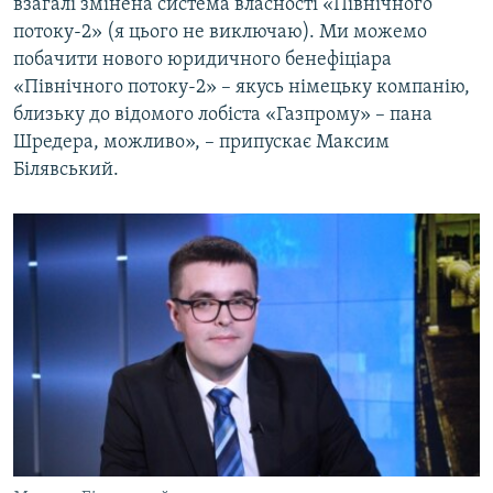
взагалі змінена система власності «Північного
потоку-2» (я цього не виключаю). Ми можемо
побачити нового юридичного бенефіціара
«Північного потоку-2» – якусь німецьку компанію,
близьку до відомого лобіста «Газпрому» – пана
Шредера, можливо», – припускає Максим
Білявський.