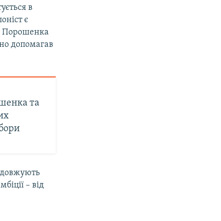
тується в
оніст є
ра Порошенка
вно допомагав
шенка та
их
ибори
родовжують
мбіції – від