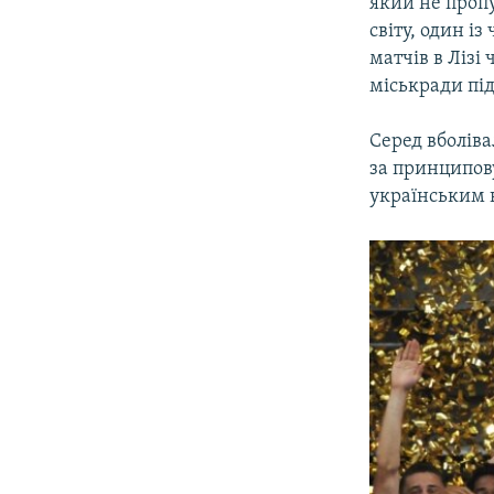
який не пропу
світу, один із
матчів в Лізі
міськради під
Серед вболів
за принципов
українським 