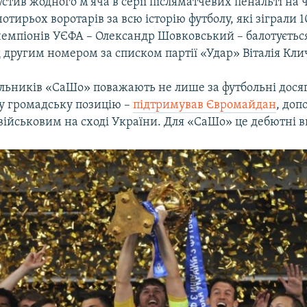
стив жодного м’яча в серії післяматчевих пенальті на 
 чотирьох воротарів за всю історію футболу, які зіграли 
 чемпіонів УЄФА – Олександр Шовковський – балотується
 другим номером за списком партії «Удар» Віталія Кли
альників «СаШо» поважають не лише за футбольні досяг
у громадську позицію –
підтримував Євромайдан
, доп
військовим на сході України. Для «СаШо» це дебютні в