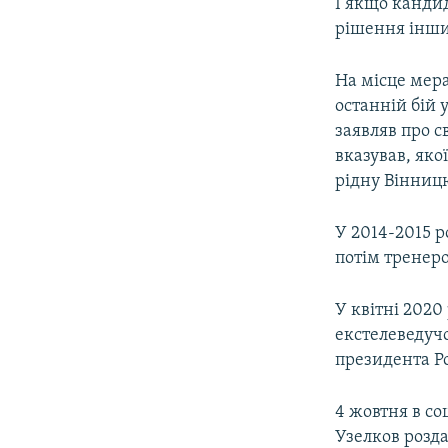
І якщо кандид
рішення інши
На місце мер
останній бій 
заявляв про св
вказував, яко
рідну Вінниц
У 2014-2015 р
потім тренер
У квітні 202
екстелеведуч
президента Ро
4 жовтня в со
Узелков розд