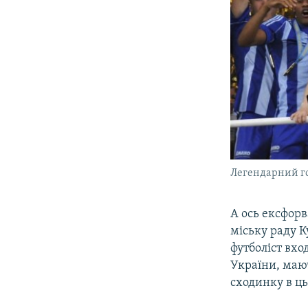
Легендарний г
А ось ексфор
міську раду К
футболіст вх
України, маюч
сходинку в ц