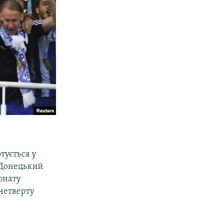
тується у
. Донецький
онату
 четверту