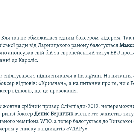
ія Кличка не обмежилася одним боксером-лідером. Так 
міської ради від Дарницького району балотується
Макси
о анонсував свій бій за європейський титул EBU проти
нні де Кароліс.
р спілкувався з підписниками в Instagram. На питанн
оксер відповів: «Кримчан», а на питання про те, чи є Р
ксер відповів, що це провокація.
у жовтня срібний призер Олімпіади-2012, непереможн
 ринзі боксер
Денис Берінчик
вчетверте захистив титу
ьного чемпіона WBO, а тепер балотується до Київської
омером у списку кандидатів «УДАРу».