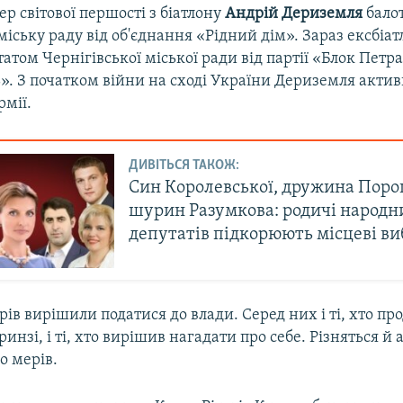
 світової першості з біатлону
Андрій Дериземля
бало
міську раду від об'єднання «Рідний дім». Зараз ексбіатл
том Чернігівської міської ради від партії «Блок Пет
ь». З початком війни на сході України Дериземля акти
рмії.
ДИВІТЬСЯ ТАКОЖ:
Син Королевської, дружина Поро
шурин Разумкова: родичі народн
депутатів підкорюють місцеві в
ів вирішили податися до влади. Серед них і ті, хто п
инзі, і ті, хто вирішив нагадати про себе. Різняться й а
о мерів.