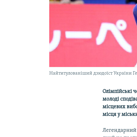
Найтитулованіший дзюдоїст України Геор
Олімпійські ч
молоді сподів
місцевих вибо
місця у міськ
Легендарний 