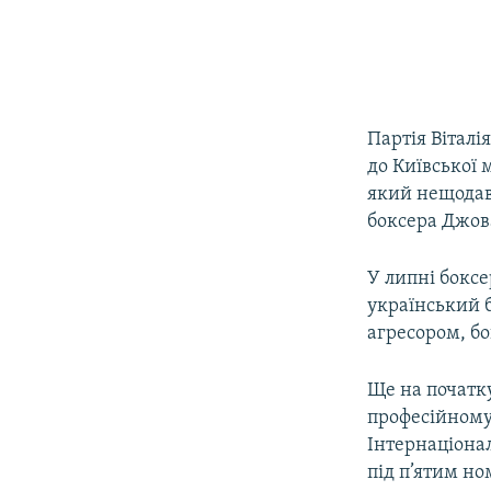
Партія Вітал
до Київської 
який нещодавн
боксера Джова
У липні боксе
український б
агресором, бо
Ще на початк
професійному
Інтернаціонал
під п’ятим н