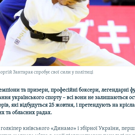
гій Зантарая спробує свої сили у політиці
емпіони та призери, професійні боксери, легендарні фу
ання українського спорту – всі вони не залишаються о
рів, які відбудуться 25 жовтня, і претендують на крісла
их та обласних радах.
голкіпер київського «Динамо» і збірної України, перш