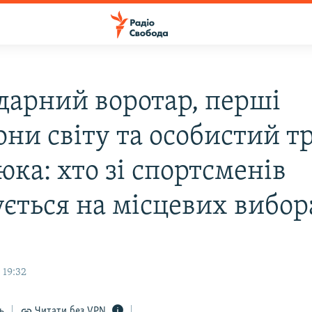
дарний воротар, перші
они світу та особистий т
ка: хто зі спортсменів
ується на місцевих вибор
 19:32
ь
Читати без VPN