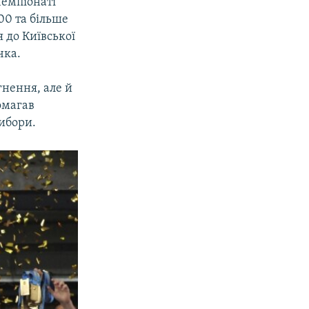
чемпіонаті
100 та більше
 до Київської
чка.
нення, але й
омагав
ибори.