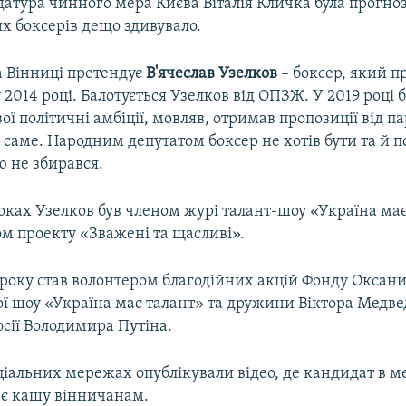
атура чинного мера Києва Віталія Кличка була прогноз
х боксерів дещо здивувало.
а Вінниці претендує
В'ячеслав Узелков
– боксер, який пр
у 2014 році. Балотується Узелков від ОПЗЖ. У 2019 році 
ої політичні амбіції, мовляв, отримав пропозиції від пар
ї саме. Народним депутатом боксер не хотів бути та й 
ю не збирався.
оках Узелков був членом журі талант-шоу «Україна має
ом проекту «Зважені та щасливі».
0 року став волонтером благодійних акцій Фонду Оксан
ої шоу «Україна має талант» та дружини Віктора Медве
сії Володимира Путіна.
ціальних мережах опублікували відео, де кандидат в м
ає кашу вінничанам.