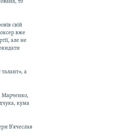
ована, то
овів свій
боксер вже
тії, але не
покидати
 талант», а
и Марченко,
дчука, кума
ери В'ячеслав