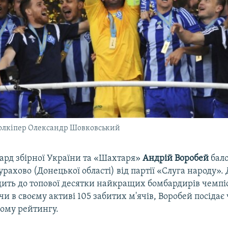
олкіпер Олександр Шовковський
вард збірної України та «Шахтаря»
Андрій Воробей
бало
урахово (Донецької області) від партії «Слуга народу»
одить до топової десятки найкращих бомбардирів чемпі
и в своєму активі 105 забитих м'ячів, Воробей посідає
ьому рейтингу.