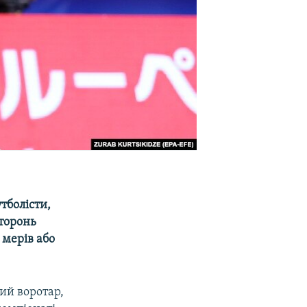
тболісти,
сторонь
 мерів або
ий воротар,