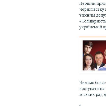
Перший призер
Чернігівську 
чинним депута
«Солідарніст
українській а
Чимало боксер
виступати на р
міських рад д