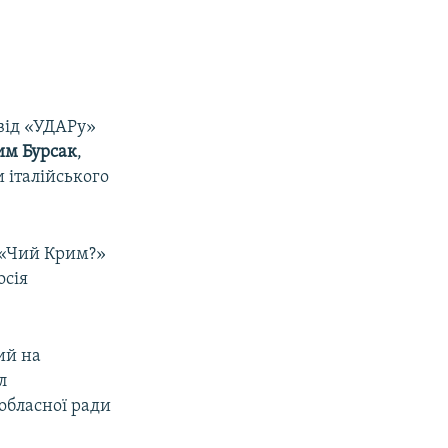
від «УДАРу»
м Бурсак
,
 італійського
я «Чий Крим?»
осія
ий на
л
 обласної ради