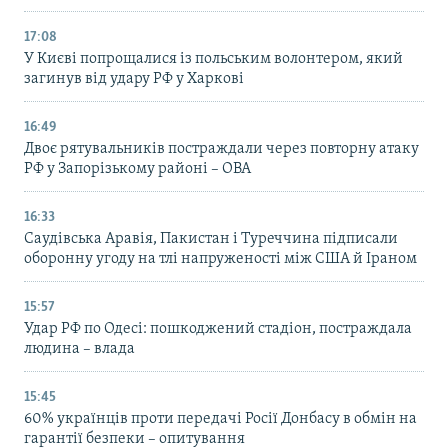
17:08
У Києві попрощалися із польським волонтером, який
загинув від удару РФ у Харкові
16:49
Двоє рятувальників постраждали через повторну атаку
РФ у Запорізькому районі – ОВА
16:33
Саудівська Аравія, Пакистан і Туреччина підписали
оборонну угоду на тлі напруженості між США й Іраном
15:57
Удар РФ по Одесі: пошкоджений стадіон, постраждала
людина – влада
15:45
60% українців проти передачі Росії Донбасу в обмін на
гарантії безпеки – опитування