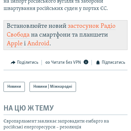
на імпорт російського вугілля та заборони
швартування російських суден у портах ЄС.
Встановлюйте новий
застосунок Радіо
Свобода
на смартфони та планшети
Apple
і
Android
.
Поділитись
Читати без VPN
Підписатись
Новини
Новини | Міжнародні
НА ЦЮ Ж ТЕМУ
Європарламент закликає запровадити ембарго на
російські енергоресурси – резолюція