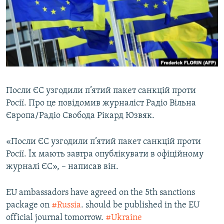
МУЛЬТИМЕДІА
ФОТО
СПЕЦПРОЄКТИ
ПОДКАСТИ
КРИМ РЕАЛІЇ
Посли ЄС узгодили п’ятий пакет санкцій проти
РУС
Росії. Про це повідомив журналіст Радіо Вільна
Європа/Радіо Свободa Рікард Юзвяк.
УКР
КТАТ
«Посли ЄС узгодили п’ятий пакет санкцій проти
Росії. Їх мають завтра опублікувати в офіційному
ДОЛУЧАЙСЯ!
журналі ЄС», – написав він.
EU ambassadors have agreed on the 5th sanctions
package on
#Russia
. should be published in the EU
official journal tomorrow.
#Ukraine