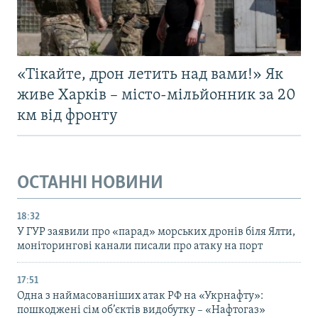
«Тікайте, дрон летить над вами!» Як
живе Харків – місто-мільйонник за 20
км від фронту
ОСТАННІ НОВИНИ
18:32
У ГУР заявили про «парад» морських дронів біля Ялти,
моніторингові канали писали про атаку на порт
17:51
Одна з наймасованіших атак РФ на «Укрнафту»:
пошкоджені сім об’єктів видобутку – «Нафтогаз»