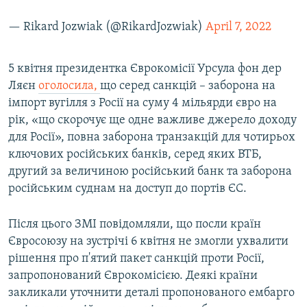
Усі сайти RFE/RL
— Rikard Jozwiak (@RikardJozwiak)
April 7, 2022
5 квітня президентка Єврокомісії Урсула фон дер
Ляєн
оголосила,
що серед санкцій – заборона на
імпорт вугілля з Росії на суму 4 мільярди євро на
рік, «що скорочує ще одне важливе джерело доходу
для Росії», повна заборона транзакцій для чотирьох
ключових російських банків, серед яких ВТБ,
другий за величиною російський банк та заборона
російським суднам на доступ до портів ЄС.
Після цього ЗМІ повідомляли, що посли країн
Євросоюзу на зустрічі 6 квітня не змогли ухвалити
рішення про п'ятий пакет санкцій проти Росії,
запропонований Єврокомісією. Деякі країни
закликали уточнити деталі пропонованого ембарго