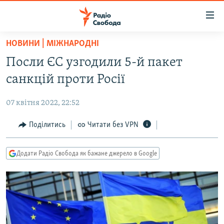
Доступність
посилання
Перейти
НОВИНИ | МІЖНАРОДНІ
до
РАДІО СВОБОДА – 70 РОКІВ
Посли ЄС узгодили 5-й пакет
основного
ВСЕ ЗА ДОБУ
матеріалу
санкцій проти Росії
СТАТТІ
Перейти
до
07 квітня 2022, 22:52
ВІЙНА
ПОЛІТИКА
основної
РОСІЙСЬКА «ФІЛЬТРАЦІЯ»
Поділитись
Читати без VPN
ЕКОНОМІКА
навігації
Перейти
ДОНБАС.РЕАЛІЇ
СУСПІЛЬСТВО
до
Додати Радіо Свобода як бажане джерело в Google
КРИМ.РЕАЛІЇ
КУЛЬТУРА
пошуку
ТИ ЯК?
СПОРТ
СХЕМИ
УКРАЇНА
КИТАЙ.ВИКЛИКИ
СВІТ