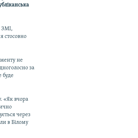
убліканська
 ЗМІ,
я стосовно
чменту не
одноголосно за
е буде
. «Як вчора
тично
ується через
ли в Білому