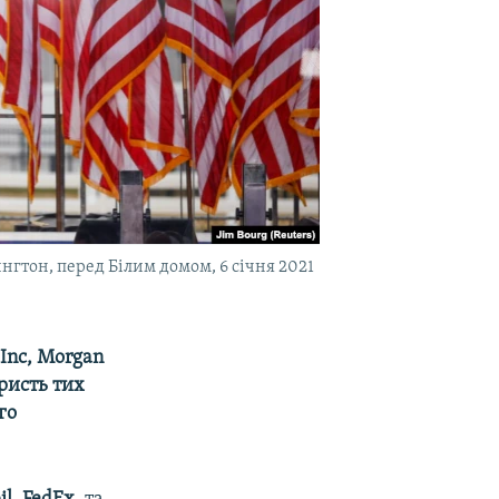
гтон, перед Білим домом, 6 січня 2021
 Inc, Morgan
ристь тих
го