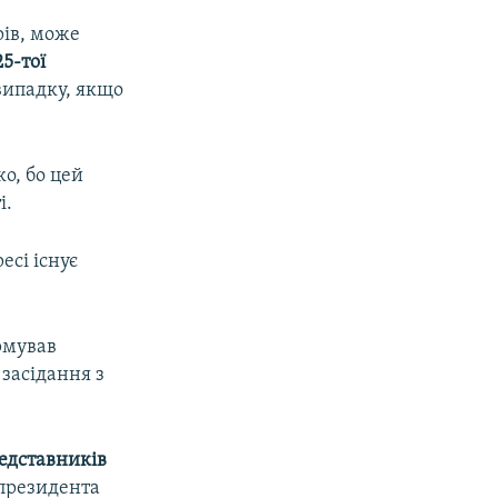
рів, може
25-тої
випадку, якщо
о, бо цей
і.
есі існує
урмував
 засідання з
едставників
 президента