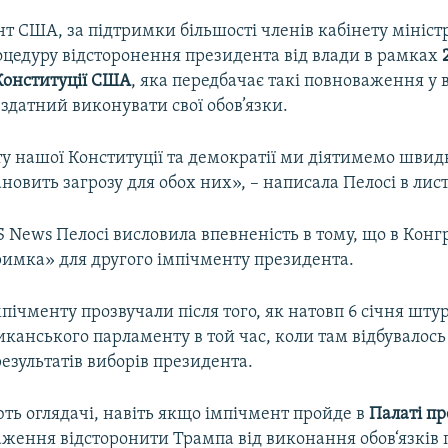
т США, за підтримки більшості членів кабінету мініст
оцедуру відсторонення президента від влади в рамках
Конституції США
, яка передбачає такі повноваження у 
здатний виконувати свої обов’язки.
у нашої Конституції та демократії ми діятимемо швидк
новить загрозу для обох них», – написала Пелосі в лист
S News Пелосі висловила впевненість в тому, що в Конгр
римка» для другого імпічменту президента.
пічменту прозвучали після того, як натовп 6 січня шт
канського парламенту в той час, коли там відбувалось
результатів виборів президента.
ть оглядачі, навіть якщо імпічмент пройде в
Палаті пр
аження відсторонити Трампа від виконання обов‘язків