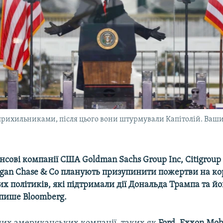
рихильниками, після цього вони штурмували Капітолій. Вашин
нсові компанії США Goldman Sachs Group Inc, Citigroup
organ Chase & Co планують призупинити пожертви на ко
 політиків, які підтримали дії Дональда Трампа та йо
 пише Bloomberg.