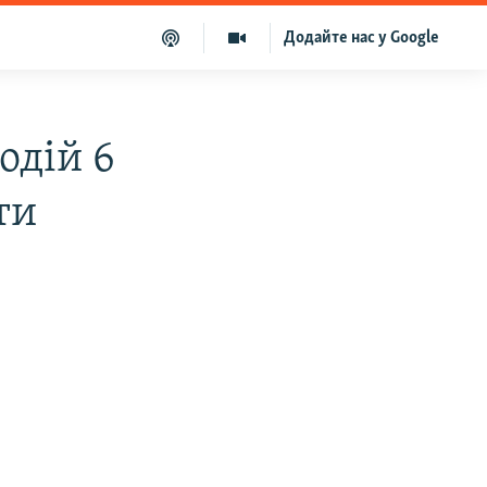
Додайте нас у Google
одій 6
ти