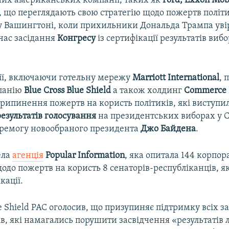
их американських компанії, таких як
Ford, Exxon Mob
, що переглядають свою стратегію щодо пожертв політ
я у Вашингтоні, коли прихильники Дональда Трампа уві
 час засідання
Конгресу
із сертифікації результатів вибо
ії, включаючи готельну мережу
Marriott International
, 
мпанію
Blue Cross Blue Shield
а також холдинг
Commerce 
припинення пожертв на користь політиків, які виступи
результатів голосування
на президентських виборах у 
еремогу новообраного президента
Джо Байдена
.
ела
агенція
Popular Information
, яка опитала 144 корпора
щодо пожертв на користь 8 сенаторів-республіканців, я
кації.
ue Shield PAC оголосив, що призупиняє підтримку всіх з
в, які намагались порушити засвідчення «результатів