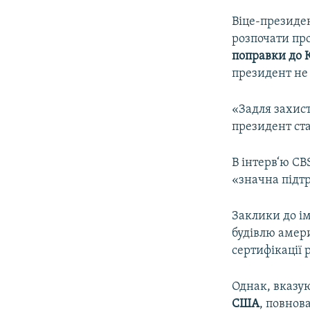
Віце-президен
розпочати пр
поправки до 
президент не 
«Задля захист
президент ста
В інтерв‘ю CB
«значна підт
Заклики до ім
будівлю амери
сертифікації 
Однак, вказую
США
, повнов