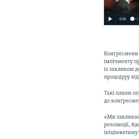
0:00
Конгресмени 
імпічменту п
із закликом 
процедуру ві
Такі плани о
до конгресмен
«Ми закликає
резолюції, йд
ініціюватиму