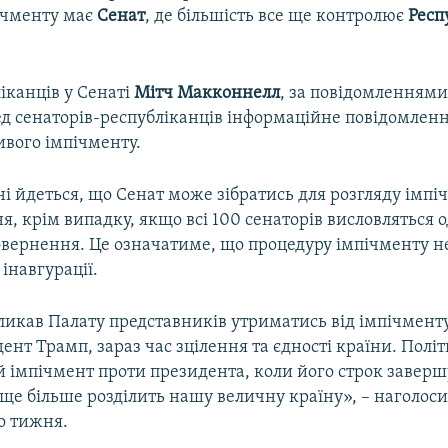
пічменту має
Сенат
, де більшість все ще контролює
Респ
іканців у Сенаті
Мітч Макконнелл
, за повідомленнями
д сенаторів-республіканців інформаційне повідомленн
ивого імпічменту.
і йдеться, що Сенат може зібратись для розгляду імпі
ня, крім випадку, якщо всі 100 сенаторів висловляться 
овернення. Це означатиме, що процедуру імпічменту н
інавгурації.
ликав Палату представників утриматись від імпічменту
ент Трамп, зараз час зцілення та єдності країни. Полі
 імпічмент проти президента, коли його строк заверш
 ще більше розділить нашу величну країну», – наголоси
о тижня.