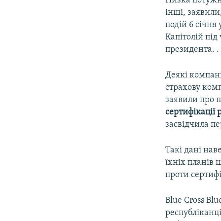
Низка потужн
інші, заявили
подій 6 січн
Капітолій під
президента. .​
Деякі компан
страхову ко
заявили про 
сертифікації 
засвідчила п
Такі дані нав
їхніх планів 
проти сертифі
Blue Cross Bl
республіканці