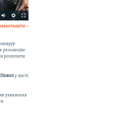
Auto
240p
ЗАВАНТАЖИТИ
SHARE
360p
480p
оцедуру
ь резолюцію
720p
ин розпочати
1080p
 Пелосі
у листі
px
width
сля ухвалення
ти