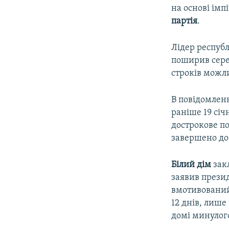
на основі ім
партія
.
Лідер республ
поширив сере
строків можл
В повідомленн
раніше 19 січ
дострокове п
завершено до 
Білий дім
зак
заявив презид
вмотивований
12 днів, лише
домі минулог