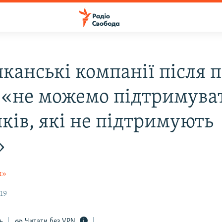
канські компанії після п
: «не можемо підтримува
ків, які не підтримують
»
и»
:19
ь
Читати без VPN