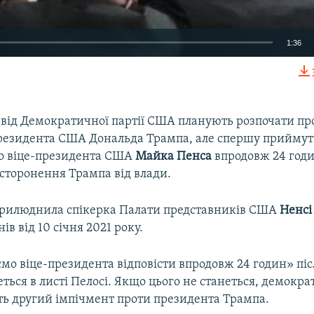
1:36
EMBED
від Демократичної партії США планують розпочати пр
резидента США Дональда Трампа, але спершу приймут
до віце-президента США
Майка Пенса
впродовж 24 год
Auto
240p
360p
480p
дсторонення Трампа від влади.
720p
1080p
прилюднила спікерка Палати представників США
Ненсі
ів від 10 січня 2021 року.
мо віце-президента відповісти впродовж 24 годин» пі
еться в листі Пелосі. Якщо цього не станеться, демокра
ть другий імпічмент проти президента Трампа.