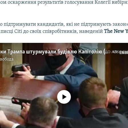
ом оскарження результатів голосування Колегії вибір
 підтримувати кандидатів, які не підтримують закон»,
писці Citi до своїх співробітників, наведеній
The New Y
Прихильники Трампа штурмували будівлю Капітолію (відео)
EMB
Свобода
No media source currently available