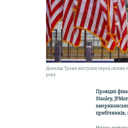
Дональд Трамп виступив перед своїми п
року
Провідні фіна
Stanley, JPM
американських
прибічників,