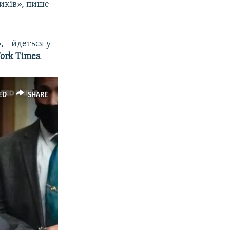
ників», пише
 - йдеться у
ork Times
.
ED
SHARE