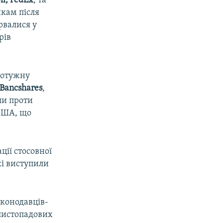
il, FedEx
, та
икам після
рвалися у
рів
потужну
Bancshares
,
ли проти
США, що
ції стосовної
кі виступили
аконодавців-
 листопадових