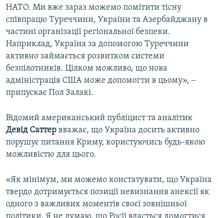
НАТО. Ми вже зараз можемо помітити тісну
співпрацю Туреччини, України та Азербайджану в
частині організації регіональної безпеки.
Наприклад, Україна за допомогою Туреччини
активно займається розвитком системи
безпілотників. Цілком можливо, що нова
адміністрація США може допомогти в цьому», ‒
припускає Пол Залакі.
Відомий американський публіцист та аналітик
Девід Саттер
вважає, що Україна досить активно
порушує питання Криму, користуючись будь-якою
можливістю для цього.
«Як мінімум, ми можемо констатувати, що Україна
твердо дотримується позиції невизнання анексії як
одного з важливих моментів своєї зовнішньої
політики. Я не думаю, що Росії вдасться домогтися