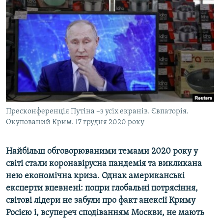
МУЛЬТИМЕДІА
ФОТО
СПЕЦПРОЄКТИ
ПОДКАСТИ
КРИМ РЕАЛІЇ
РУС
Пресконференція Путіна –з усіх екранів. Євпаторія.
УКР
Окупований Крим. 17 грудня 2020 року
КТАТ
Найбільш обговорюваними темами 2020 року у
ДОЛУЧАЙСЯ!
світі стали коронавірусна пандемія та викликана
нею економічна криза. Однак американські
експерти впевнені: попри глобальні потрясіння,
світові лідери не забули про факт анексії Криму
Росією і, всупереч сподіванням Москви, не мають