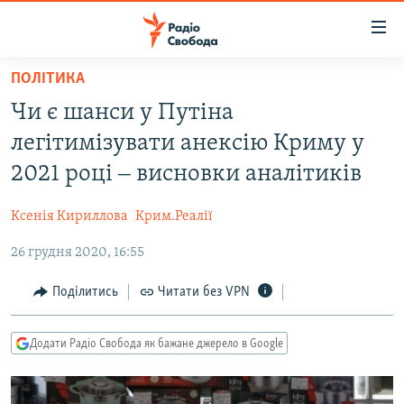
Доступність
посилання
Перейти
ПОЛІТИКА
до
РАДІО СВОБОДА – 70 РОКІВ
Чи є шанси у Путіна
основного
ВСЕ ЗА ДОБУ
матеріалу
легітимізувати анексію Криму у
СТАТТІ
Перейти
2021 році ‒ висновки аналітиків
до
ВІЙНА
ПОЛІТИКА
основної
Ксенія Кириллова
Крим.Реалії
РОСІЙСЬКА «ФІЛЬТРАЦІЯ»
ЕКОНОМІКА
навігації
Перейти
26 грудня 2020, 16:55
ДОНБАС.РЕАЛІЇ
СУСПІЛЬСТВО
до
КРИМ.РЕАЛІЇ
КУЛЬТУРА
Поділитись
Читати без VPN
пошуку
ТИ ЯК?
СПОРТ
Додати Радіо Свобода як бажане джерело в Google
СХЕМИ
УКРАЇНА
КИТАЙ.ВИКЛИКИ
СВІТ