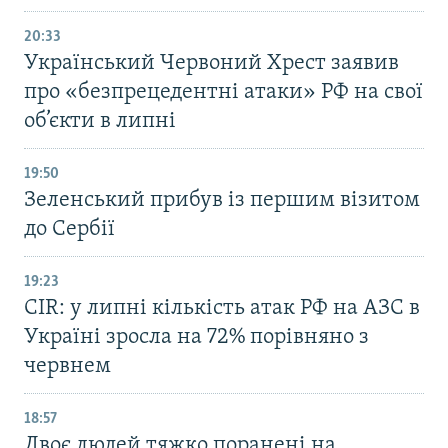
20:33
Український Червоний Хрест заявив
про «безпрецедентні атаки» РФ на свої
об’єкти в липні
19:50
Зеленський прибув із першим візитом
до Сербії
19:23
CIR: у липні кількість атак РФ на АЗС в
Україні зросла на 72% порівняно з
червнем
18:57
Двоє людей тяжко поранені на