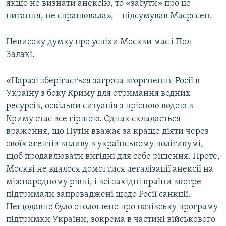
якщо не визнати анексію, то «забути» про це
питання, не спрацювала», ‒ підсумував Маєрссен.
Невисоку думку про успіхи Москви має і Пол
Залакі.
«Наразі зберігається загроза вторгнення Росії в
Україну з боку Криму для отримання водних
ресурсів, оскільки ситуація з прісною водою в
Криму стає все гіршою. Однак складається
враження, що Путін вважає за краще діяти через
своїх агентів впливу в українському політикумі,
щоб продавлювати вигідні для себе рішення. Проте,
Москві не вдалося домогтися легалізації анексії на
міжнародному рівні, і всі західні країни вкотре
підтримали запроваджені щодо Росії санкції.
Нещодавно було оголошено про натівську програму
підтримки України, зокрема в частині військового