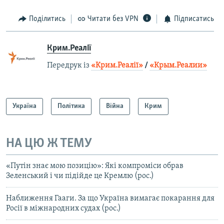
Поділитись
Читати без VPN
Підписатись
Крим.Реалії
Передрук із
«Крим.Реалії»
/
«Крым.Реалии»
Україна
Політика
Війна
Крим
НА ЦЮ Ж ТЕМУ
«Путін знає мою позицію»: Які компроміси обрав
Зеленський і чи підійде це Кремлю (рос.)
Наближення Гааги. За що Україна вимагає покарання для
Росії в міжнародних судах (рос.)