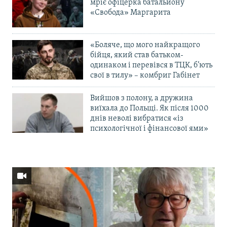
мріє офіцерка батальйону
«Свобода» Маргарита
«Боляче, що мого найкращого
бійця, який став батьком-
одинаком і перевівся в ТЦК, б’ють
свої в тилу» – комбриг Габінет
Вийшов з полону, а дружина
виїхала до Польщі. Як після 1000
днів неволі вибратися «із
психологічної і фінансової ями»