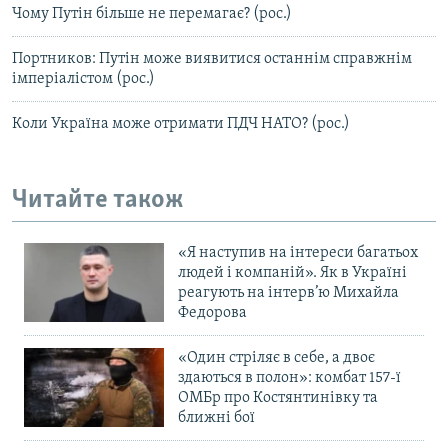
Чому Путін більше не перемагає? (рос.)
Портников: Путін може виявитися останнім справжнім
імперіалістом (рос.)
Коли Україна може отримати ПДЧ НАТО? (рос.)
Читайте також
«Я наступив на інтереси багатьох
людей і компаній». Як в Україні
реагують на інтерв’ю Михайла
Федорова
«Один стріляє в себе, а двоє
здаються в полон»: комбат 157-ї
ОМБр про Костянтинівку та
ближні бої