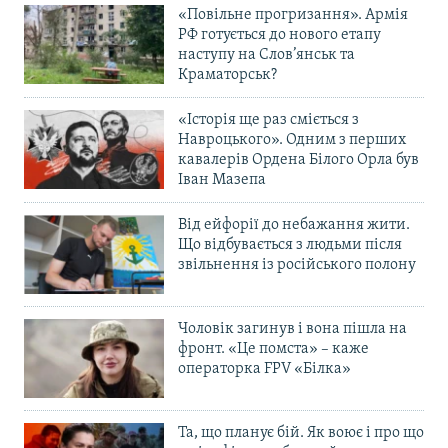
«Повільне прогризання». Армія
РФ готується до нового етапу
наступу на Слов’янськ та
Краматорськ?
«Історія ще раз сміється з
Навроцького». Одним з перших
кавалерів Ордена Білого Орла був
Іван Мазепа
Від ейфорії до небажання жити.
Що відбувається з людьми після
звільнення із російського полону
Чоловік загинув і вона пішла на
фронт. «Це помста» – каже
операторка FPV «Білка»
Та, що планує бій. Як воює і про що