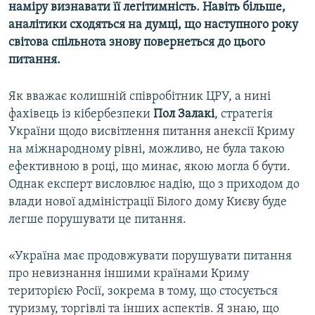
наміру визнавати її легітимність. Навіть більше,
Усі сайти RFE/RL
аналітики сходяться на думці, що наступного року
світова спільнота знову повернеться до цього
питання.
Як вважає колишній співробітник ЦРУ, а нині
фахівець із кібербезпеки
Пол Залакі
, стратегія
України щодо висвітлення питання анексії Криму
на міжнародному рівні, можливо, не була такою
ефективною в році, що минає, якою могла б бути.
Однак експерт висловлює надію, що з приходом до
влади нової адміністрації Білого дому Києву буде
легше порушувати це питання.
«Україна має продовжувати порушувати питання
про невизнання іншими країнами Криму
територією Росії, зокрема в тому, що стосується
туризму, торгівлі та інших аспектів. Я знаю, що