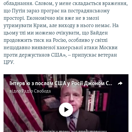
обладнання. Словом, у мене складається враження,
що Путін зараз програє на пострадянському
просторі. Економічно він вже не в змозі
утримувати Крим, але виходу в нього немає. На
цьому тлі ми можемо очікувати, що Байден
продовжить тиск на Росію, особливо у світлі
нещодавно виявленої хакерської атаки Москви
проти держустанов США», ‒ припускає ветеран
ЦРУ.
Інтерв'ю з послом США у Росії Джоном Салліваном (відео)
відео
Радіо Свобода
No media source currently available