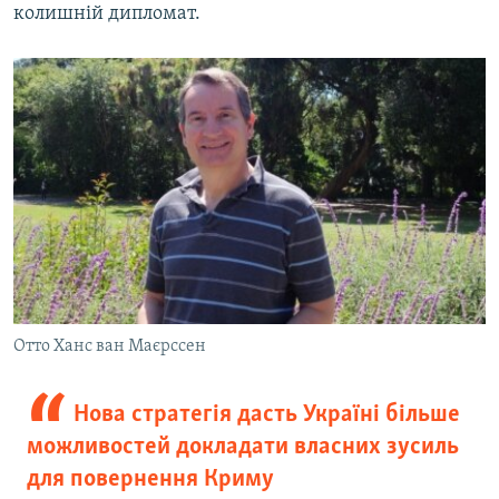
колишній дипломат.
Отто Ханс ван Маєрссен
Нова стратегія дасть Україні більше
можливостей докладати власних зусиль
для повернення Криму