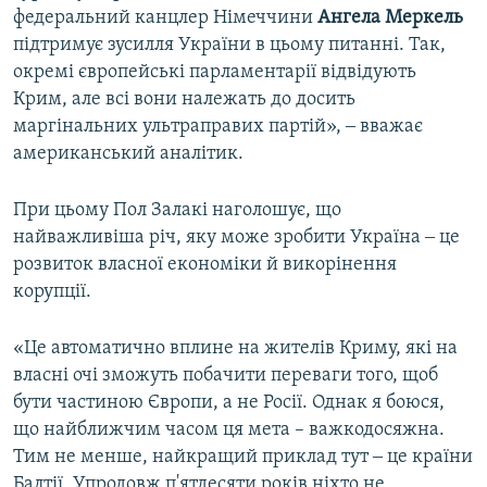
федеральний канцлер Німеччини
Ангела Меркель
підтримує зусилля України в цьому питанні. Так,
окремі європейські парламентарії відвідують
Крим, але всі вони належать до досить
маргінальних ультраправих партій», ‒ вважає
американський аналітик.
При цьому Пол Залакі наголошує, що
найважливіша річ, яку може зробити Україна ‒ це
розвиток власної економіки й викорінення
корупції.
«Це автоматично вплине на жителів Криму, які на
власні очі зможуть побачити переваги того, щоб
бути частиною Європи, а не Росії. Однак я боюся,
що найближчим часом ця мета – важкодосяжна.
Тим не менше, найкращий приклад тут ‒ це країни
Балтії. Упродовж п'ятдесяти років ніхто не