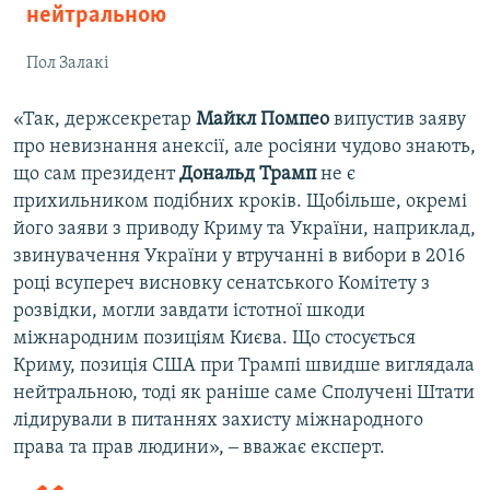
нейтральною
Пол Залакі
«Так, держсекретар
Майкл Помпео
випустив заяву
про невизнання анексії, але росіяни чудово знають,
що сам президент
Дональд Трамп
не є
прихильником подібних кроків. Щобільше, окремі
його заяви з приводу Криму та України, наприклад,
звинувачення України у втручанні в вибори в 2016
році всупереч висновку сенатського Комітету з
розвідки, могли завдати істотної шкоди
міжнародним позиціям Києва. Що стосується
Криму, позиція США при Трампі швидше виглядала
нейтральною, тоді як раніше саме Сполучені Штати
лідирували в питаннях захисту міжнародного
права та прав людини», ‒ вважає експерт.