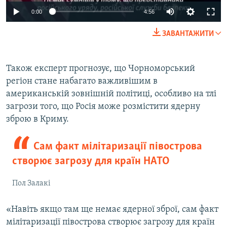
Auto
0:00
4:56
240p
ЗАВАНТАЖИТИ
360p
Auto
240p
360p
480p
480p
Також експерт прогнозує, що Чорноморський
регіон стане набагато важливішим в
720p
720p
1080p
американській зовнішній політиці, особливо на тлі
1080p
загрози того, що Росія може розмістити ядерну
зброю в Криму.
Сам факт мілітаризації півострова
створює загрозу для країн НАТО
Пол Залакі
«Навіть якщо там ще немає ядерної зброї, сам факт
мілітаризації півострова створює загрозу для країн