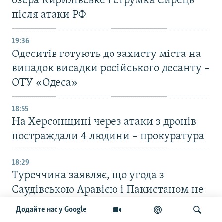
озера Кирилівське і струмка Сирець
після атаки РФ
19:36
Одеситів готують до захисту міста на
випадок висадки російського десанту –
ОТУ «Одеса»
18:55
На Херсонщині через атаки з дронів
постраждали 4 людини – прокуратура
18:29
Туреччина заявляє, що угода з
Саудівською Аравією і Пакистаном не
суперечить її зобов’язанням перед
Додайте нас у Google
НАТО