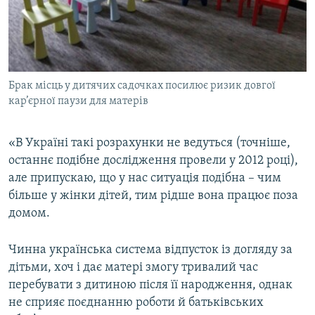
Брак місць у дитячих садочках посилює ризик довгої
кар’єрної паузи для матерів
«В Україні такі розрахунки не ведуться (точніше,
останнє подібне дослідження провели у 2012 році),
але припускаю, що у нас ситуація подібна – чим
більше у жінки дітей, тим рідше вона працює поза
домом.
Чинна українська система відпусток із догляду за
дітьми, хоч і дає матері змогу тривалий час
перебувати з дитиною після її народження, однак
не сприяє поєднанню роботи й батьківських