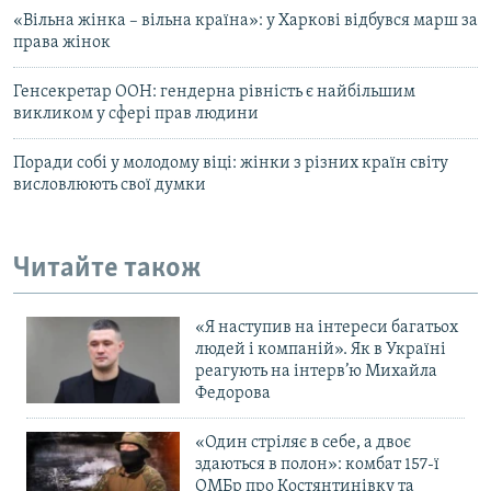
«Вільна жінка – вільна країна»: у Харкові відбувся марш за
права жінок
Генсекретар ООН: гендерна рівність є найбільшим
викликом у сфері прав людини
Поради собі у молодому віці: жінки з різних країн світу
висловлюють свої думки
Читайте також
«Я наступив на інтереси багатьох
людей і компаній». Як в Україні
реагують на інтерв’ю Михайла
Федорова
«Один стріляє в себе, а двоє
здаються в полон»: комбат 157-ї
ОМБр про Костянтинівку та