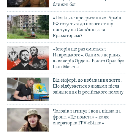
ближні бої
«Повільне прогризання». Армія
РФ готується до нового етапу
наступу на Слов’янськ та
Краматорськ?
«Історія ще раз сміється з
Навроцького». Одним з перших
кавалерів Ордена Білого Орла був
Іван Мазепа
Від ейфорії до небажання жити.
Що відбувається з людьми після
звільнення із російського полону
Чоловік загинув і вона пішла на
фронт. «Це помста» – каже
операторка FPV «Білка»