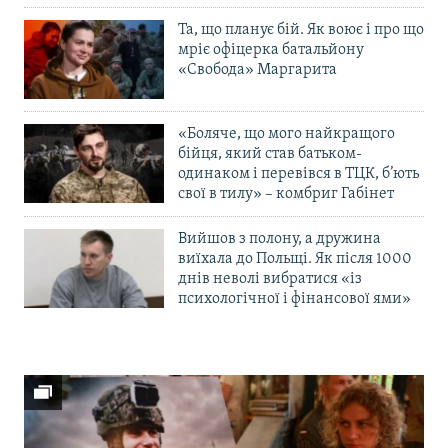
Та, що планує бій. Як воює і про що
мріє офіцерка батальйону
«Свобода» Маргарита
«Боляче, що мого найкращого
бійця, який став батьком-
одинаком і перевівся в ТЦК, б’ють
свої в тилу» – комбриг Габінет
Вийшов з полону, а дружина
виїхала до Польщі. Як після 1000
днів неволі вибратися «із
психологічної і фінансової ями»