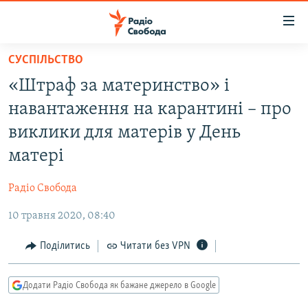
Доступність
посилання
Перейти
СУСПІЛЬСТВО
до
РАДІО СВОБОДА – 70 РОКІВ
«Штраф за материнство» і
основного
ВСЕ ЗА ДОБУ
матеріалу
навантаження на карантині – про
СТАТТІ
Перейти
виклики для матерів у День
до
ВІЙНА
ПОЛІТИКА
матері
основної
РОСІЙСЬКА «ФІЛЬТРАЦІЯ»
ЕКОНОМІКА
навігації
Радіо Свобода
Перейти
ДОНБАС.РЕАЛІЇ
СУСПІЛЬСТВО
до
10 травня 2020, 08:40
КРИМ.РЕАЛІЇ
КУЛЬТУРА
пошуку
ТИ ЯК?
Поділитись
Читати без VPN
СПОРТ
СХЕМИ
УКРАЇНА
Додати Радіо Свобода як бажане джерело в Google
КИТАЙ.ВИКЛИКИ
СВІТ