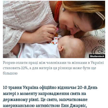
МУЛЬТИМЕДІА
ФОТО
СПЕЦПРОЄКТИ
ПОДКАСТИ
КРИМ РЕАЛІЇ
РУС
УКР
Розрив оплати праці між чоловіками та жінками в Україні
КТАТ
становить 22%, а для матерів ця різниця може бути ще
більшою
ДОЛУЧАЙСЯ!
10 травня Україна офіційно відзначає 20-й День
матері з моменту запровадження свята на
державному рівні. Це свято, започатковане
американською активісткою Енн Джарвіс,