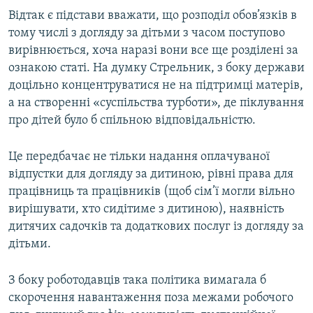
Відтак є підстави вважати, що розподіл обов’язків в
тому числі з догляду за дітьми з часом поступово
вирівнюється, хоча наразі вони все ще розділені за
ознакою статі. На думку Стрельник, з боку держави
доцільно концентруватися не на підтримці матерів,
а на створенні «суспільства турботи», де піклування
про дітей було б спільною відповідальністю.
Це передбачає не тільки надання оплачуваної
відпустки для догляду за дитиною, рівні права для
працівниць та працівників (щоб сім’ї могли вільно
вирішувати, хто сидітиме з дитиною), наявність
дитячих садочків та додаткових послуг із догляду за
дітьми.
З боку роботодавців така політика вимагала б
скорочення навантаження поза межами робочого