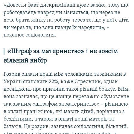
«Довести факт дискримінації дуже важко, тому що
роботодавець навряд чи зізнається, що через не
хоче брати жінку на роботу через те, що у неї є діти
чи через те, що вона планує їх народити», –
пояснює соціологиня.
«Штраф за материнство» і не зовсім
вільний вибір
Розрив оплати праці між чоловіками та жінками в
Україні становить 22%, каже Стрельник, однак
досліджень про причини такої різниці бракує. Втім,
вона зазначає, що це явище переважно обумовлене
так званим «штрафом за материнство» – різницею
в оплаті праці жінок, які мають дітей, порівняно з
бездітними, а також в оплаті праці матерів та
батьків. Це розрив, зазначає соціологиня, більший,