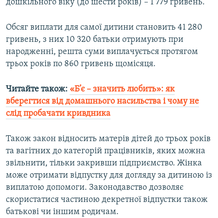
дошкільного віку (до шести років) – 1 779 гривень.
Обсяг виплати для самої дитини становить 41 280
гривень, з них 10 320 батьки отримують при
народженні, решта суми виплачується протягом
трьох років по 860 гривень щомісяця.
Читайте також:
«Б’є – значить любить»: як
вберегтися від домашнього насильства і чому не
слід пробачати кривдника​
Також закон відносить матерів дітей до трьох років
та вагітних до категорій працівників, яких можна
звільнити, тільки закривши підприємство. Жінка
може отримати відпустку для догляду за дитиною із
виплатою допомоги. Законодавство дозволяє
скористатися частиною декретної відпустки також
батькові чи іншим родичам.