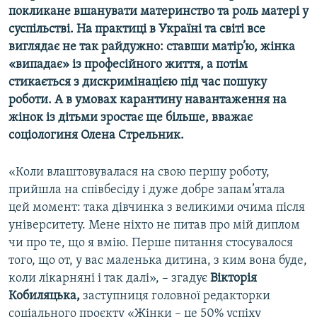
покликане вшанувати материнство та роль матері у
Усі сайти RFE/RL
суспільстві. На практиці в Україні та світі все
виглядає не так райдужно: ставши матір’ю, жінка
«випадає» із професійного життя, а потім
стикається з дискримінацією під час пошуку
роботи. А в умовах карантину навантаження на
жінок із дітьми зростає ще більше, вважає
соціологиня Олена Стрельник.
«Коли влаштовувалася на свою першу роботу,
прийшла на співбесіду і дуже добре запам’ятала
цей момент: така дівчинка з великими очима після
університету. Мене ніхто не питав про мій диплом
чи про те, що я вмію. Перше питання стосувалося
того, що от, у вас маленька дитина, з ким вона буде,
коли лікарняні і так далі», – згадує
Вікторія
Кобиляцька,
заступниця головної редакторки
соціального проєкту «Жінки – це 50% успіху