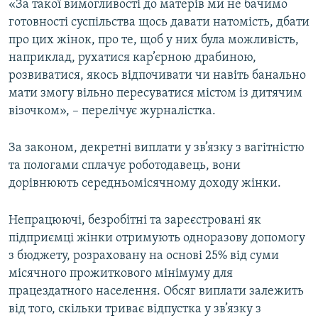
«За такої вимогливості до матерів ми не бачимо
готовності суспільства щось давати натомість, дбати
про цих жінок, про те, щоб у них була можливість,
наприклад, рухатися кар’єрною драбиною,
розвиватися, якось відпочивати чи навіть банально
мати змогу вільно пересуватися містом із дитячим
візочком», – перелічує журналістка.
За законом, декретні виплати у зв’язку з вагітністю
та пологами сплачує роботодавець, вони
дорівнюють середньомісячному доходу жінки.
Непрацюючі, безробітні та зареєстровані як
підприємці жінки отримують одноразову допомогу
з бюджету, розраховану на основі 25% від суми
місячного прожиткового мінімуму для
працездатного населення. Обсяг виплати залежить
від того, скільки триває відпустка у зв’язку з