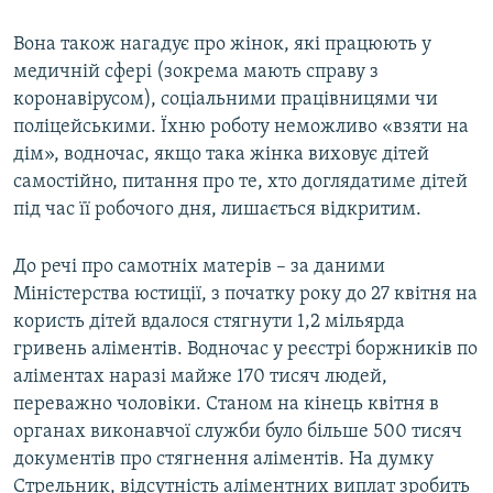
Вона також нагадує про жінок, які працюють у
медичній сфері (зокрема мають справу з
коронавірусом), соціальними працівницями чи
поліцейськими. Їхню роботу неможливо «взяти на
дім», водночас, якщо така жінка виховує дітей
самостійно, питання про те, хто доглядатиме дітей
під час її робочого дня, лишається відкритим.​
До речі про самотніх матерів – за даними
Міністерства юстиції, з початку року до 27 квітня на
користь дітей вдалося стягнути 1,2 мільярда
гривень аліментів. Водночас у реєстрі боржників по
аліментах наразі майже 170 тисяч людей,
переважно чоловіки. Станом на кінець квітня в
органах виконавчої служби було більше 500 тисяч
документів про стягнення аліментів. На думку
Стрельник, відсутність аліментних виплат зробить