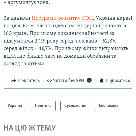
– аргументує вона.
За даними
Програми розвитку ООН
, Україна наразі
посідає 60 місце за індексом гендерної рівності зі
160 країн. При цьому показник зайнятості за
підсумками 2019 року серед чоловіків – 62,8%,
серед жінок – 46,7%. При цьому жінки витрачають
відчутно більше часу на домашні обов’язки та
догляд за дітьми.
Поділитись
Читати без VPN
Підписатись
Україна
Політика
Суспільство
Економіка
НА ЦЮ Ж ТЕМУ