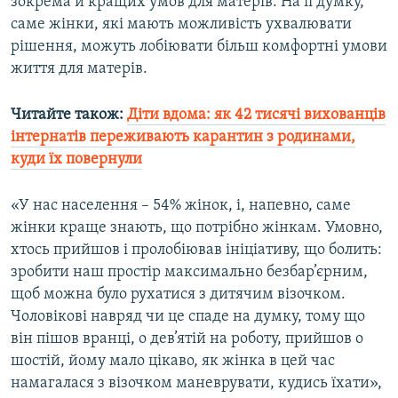
зокрема й кращих умов для матерів. На її думку,
саме жінки, які мають можливість ухвалювати
рішення, можуть лобіювати більш комфортні умови
життя для матерів.
Читайте також:
Діти вдома: як 42 тисячі вихованців
інтернатів переживають карантин з родинами,
куди їх повернули​
«У нас населення – 54% жінок, і, напевно, саме
жінки краще знають, що потрібно жінкам. Умовно,
хтось прийшов і пролобіював ініціативу, що болить:
зробити наш простір максимально безбар’єрним,
щоб можна було рухатися з дитячим візочком.
Чоловікові навряд чи це спаде на думку, тому що
він пішов вранці, о дев’ятій на роботу, прийшов о
шостій, йому мало цікаво, як жінка в цей час
намагалася з візочком маневрувати, кудись їхати»,