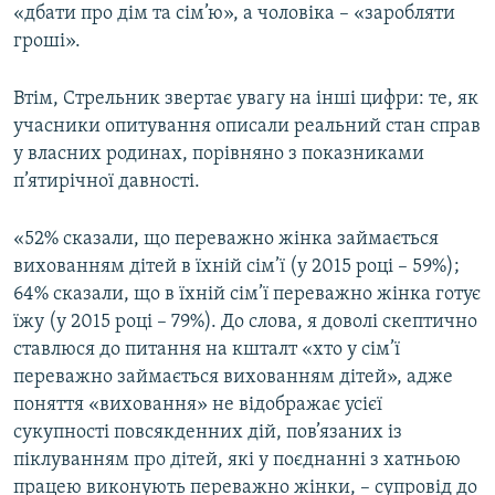
«дбати про дім та сім’ю», а чоловіка – «заробляти
гроші».
Втім, Стрельник звертає увагу на інші цифри: те, як
учасники опитування описали реальний стан справ
у власних родинах, порівняно з показниками
п’ятирічної давності.
«52% сказали, що переважно жінка займається
вихованням дітей в їхній сім’ї (у 2015 році – 59%);
64% сказали, що в їхній сім’ї переважно жінка готує
їжу (у 2015 році – 79%). До слова, я доволі скептично
ставлюся до питання на кшталт «хто у сім’ї
переважно займається вихованням дітей», адже
поняття «виховання» не відображає усієї
сукупності повсякденних дій, пов’язаних із
піклуванням про дітей, які у поєднанні з хатньою
працею виконують переважно жінки, – супровід до