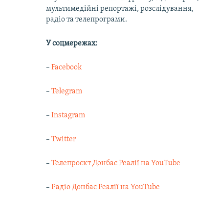
мультимедійні репортажі, розслідування,
радіо та телепрограми.
У соцмережах:
–
Facebook
–
Telegram
–
Instagram
–
Twitter
–
Телепроєкт Донбас Реалії на YouTube
–
Радіо Донбас Реалії на YouTube