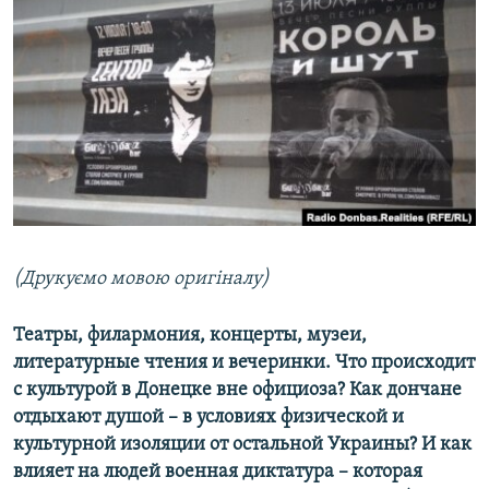
МУЛЬТИМЕДІА
ФОТО
СПЕЦПРОЄКТИ
ПОДКАСТИ
КРИМ РЕАЛІЇ
РУС
УКР
(Друкуємо мовою оригіналу)
КТАТ
Театры, филармония, концерты, музеи,
литературные чтения и вечеринки. Что происходит
ДОЛУЧАЙСЯ!
с культурой в Донецке вне официоза? Как дончане
отдыхают душой – в условиях физической и
культурной изоляции от остальной Украины? И как
влияет на людей военная диктатура – которая