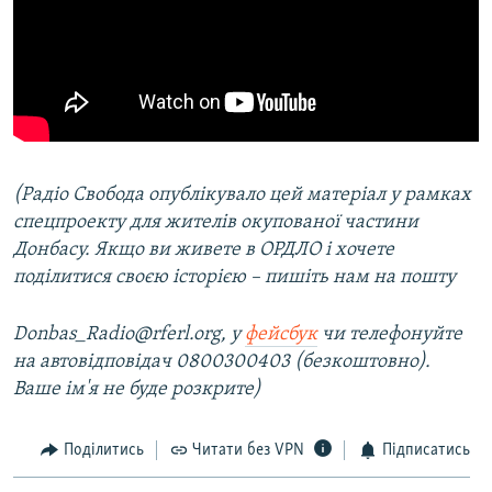
(Радіо Свобода опублікувало цей матеріал у рамках
спецпроекту для жителів окупованої частини
Донбасу. Якщо ви живете в ОРДЛО і хочете
поділитися своєю історією – пишіть нам на пошту
Donbas_Radio@rferl.org, у
фейсбук
чи телефонуйте
на автовідповідач 0800300403 (безкоштовно).
Ваше ім'я не буде розкрите)
Поділитись
Читати без VPN
Підписатись