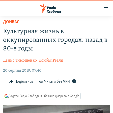
Доступність
посилання
Перейти
ДОНБАС
до
РАДІО СВОБОДА – 70 РОКІВ
Культурная жизнь в
основного
ВСЕ ЗА ДОБУ
матеріалу
оккупированных городах: назад в
СТАТТІ
Перейти
80-е годы
до
ВІЙНА
ПОЛІТИКА
основної
Денис Тимошенко
Донбас.Реалії
РОСІЙСЬКА «ФІЛЬТРАЦІЯ»
ЕКОНОМІКА
навігації
Перейти
20 серпня 2019, 07:40
ДОНБАС.РЕАЛІЇ
СУСПІЛЬСТВО
до
КРИМ.РЕАЛІЇ
КУЛЬТУРА
Поділитись
Читати без VPN
пошуку
ТИ ЯК?
СПОРТ
Додати Радіо Свобода як бажане джерело в Google
СХЕМИ
УКРАЇНА
КИТАЙ.ВИКЛИКИ
СВІТ