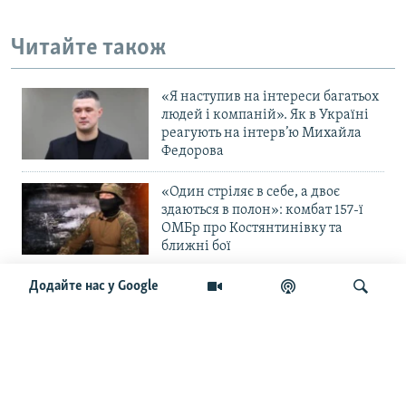
Читайте також
«Я наступив на інтереси багатьох
людей і компаній». Як в Україні
реагують на інтерв’ю Михайла
Федорова
«Один стріляє в себе, а двоє
здаються в полон»: комбат 157-ї
ОМБр про Костянтинівку та
ближні бої
Додайте нас у Google
«Повільне прогризання». Армія
РФ готується до нового етапу
наступу на Слов’янськ та
Краматорськ?
Шукати
«Історія ще раз сміється з
Навроцького». Одним з перших