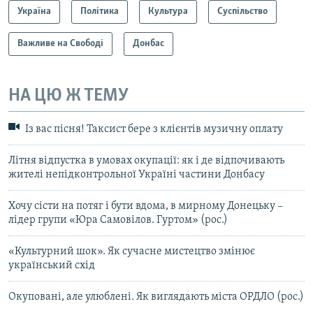
Україна
Політика
Культура
Суспільство
Важливе на Свободі
Донбас
НА ЦЮ Ж ТЕМУ
Із вас пісня! Таксист бере з клієнтів музичну оплату
Літня відпустка в умовах окупації: як і де відпочивають
жителі непідконтрольної Україні частини Донбасу
Хочу сісти на потяг і бути вдома, в мирному Донецьку –
лідер групи «Юра Самовілов. Гуртом» (рос.)
«Культурний шок». Як сучасне мистецтво змінює
український схід
Окуповані, але улюблені. Як виглядають міста ОРДЛО (рос.)