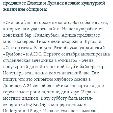
предлагает Донецк и Луганск в плане культурной
жизни вне официоза:
«Сейчас афиш в городе не много. Вот события лета,
которые нам удалось найти. На полную работает
донецкий бар «Ганджубас». Афиша предлагает
много каверов. В июле пели «Короля и Шута», и
«Сектор газа». В августе Розенбаума, украинский
«Бумбокс» и ACDC. Первого сентября анонсирована
студенческая вечеринка в «Чикаго» – очень
популярный до войны ночной клуб и байкерс бар.
Но теперь ведь ночью комендантский час. Там
пишут, что это открытие клубного сезона в
Донецке. А 24 сентября в «Чикаго» парти ко дню
города: электроника, техно, дип хаус. Играют
местные диджеи. В эту субботу была метал-
вечеринка Big Fat Gig в концертном зале
Undergraund Stage. Играют, судя по зазывалке,