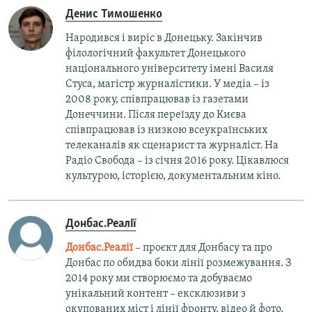
Денис Тимошенко
Народився і виріс в Донецьку. Закінчив
філологічний факультет Донецького
національного університету імені Василя
Стуса, магістр журналістики. У медіа – із
2008 року, співпрацював із газетами
Донеччини. Після переїзду до Києва
співпрацював із низкою всеукраїнських
телеканалів як сценарист та журналіст. На
Радіо Свобода – із січня 2016 року. Цікавлюся
культурою, історією, документальним кіно.
Донбас.Реалії
Донбас.Реалії
– проєкт для Донбасу та про
Донбас по обидва боки лінії розмежування. З
2014 року ми створюємо та добуваємо
унікальний контент – ексклюзиви з
окупованих міст і лінії фронту, відео й фото,