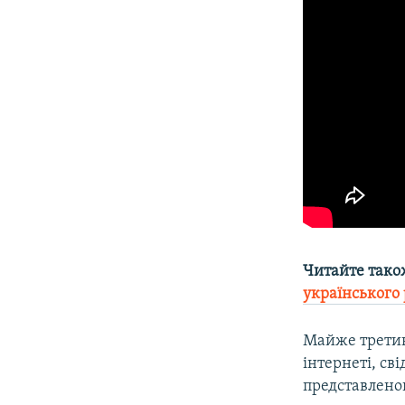
Читайте тако
українського
Майже третин
інтернеті, с
представленог