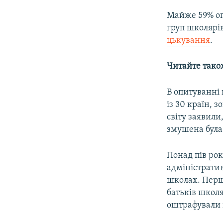
Майже 59% оп
груп школярів
цькування
.
Читайте тако
В опитуванні 
із 30 країн, 
світу заявили
змушена була 
Понад пів рок
адміністрати
школах. Перш
батьків школ
оштрафували 