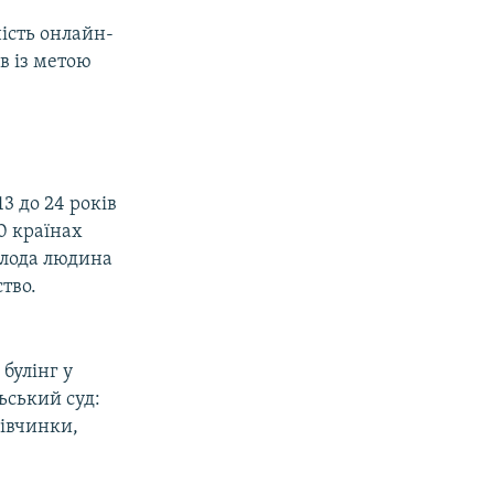
ість онлайн-
в із метою
3 до 24 років
0 країнах
олода людина
тво.
 булінг у
ьський суд:
дівчинки,