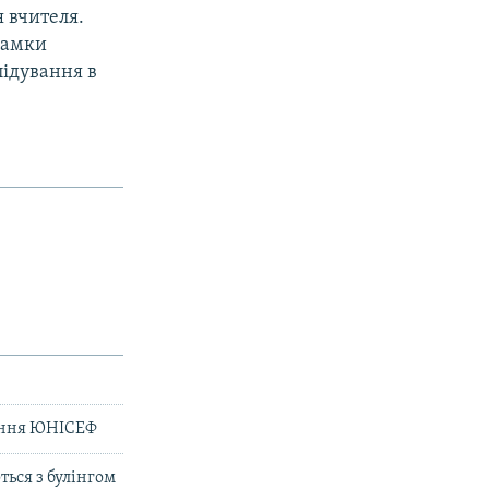
 вчителя.
рамки
лідування в
вання ЮНІСЕФ
ься з булінгом