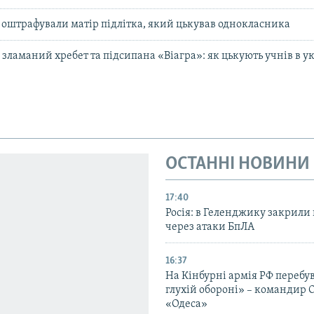
ві оштрафували матір підлітка, який цькував однокласника
, зламаний хребет та підсипана «Віагра»: як цькують учнів в 
ОСТАННІ НОВИНИ
17:40
Росія: в Геленджику закрили 
через атаки БпЛА
16:37
На Кінбурні армія РФ перебув
глухій обороні» – командир 
«Одеса»