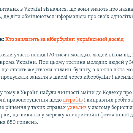
итаних в Україні зізналися, що вони знають про наявн
, де діти обмінюються інформацією про своїх одноліткі
ж:
Хто заплатить за кібербулінг: український досвід
взяли участь понад 170 тисяч молодих людей віком від 1
зокрема України. При цьому третина молодих людей у 3
, що стають жертвами онлайн-булінгу, а кожна п’ята м
пропускати заняття в школі через кібербулінг і насильс
у тому в Україні набули чинності зміни до Кодексу про
вні правопорушення щодо
штрафів
і виправних робіт за
е рішення у таких справах
ухвалив
у лютому бориспіл
ярки, що виклала у мережу «непристойні фото» іншої 
на 850 гривень.