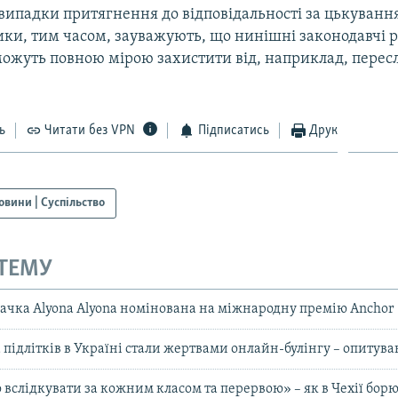
випадки притягнення до відповідальності за цькування
ки, тим часом, зауважують, що нинішні законодавчі 
 можуть повною мірою захистити від, наприклад, перес
ь
Читати без VPN
Підписатись
Друк
овини | Суспільство
 ТЕМУ
вачка Alyona Alyona номінована на міжнародну премію Anchor
підлітків в Україні стали жертвами онлайн-булінгу – опиту
вслідкувати за кожним класом та перервою» – як в Чехії борют