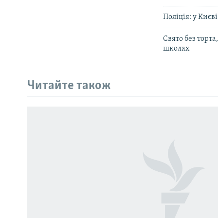
Поліція: у Киє
Свято без торта
школах
КРИМ РЕАЛІЇ
РУС
Читайте також
УКР
КТАТ
ДОЛУЧАЙСЯ!
Усі сайти RFE/RL