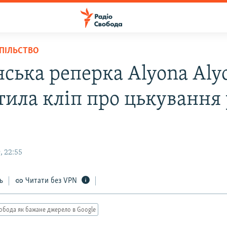
СПІЛЬСТВО
нська реперка Аlyona Aly
тила кліп про цькування 
, 22:55
ь
Читати без VPN
обода як бажане джерело в Google