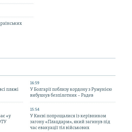
українських
16:59
всі пляжі
У Болгарії поблизу кордону з Румунією
вибухнув безпілотник – Радев
15:54
ає «у
У Києві попрощалися із керівником
ОТУ
загону «Плацдарм», який загинув під
час евакуації тіл військових