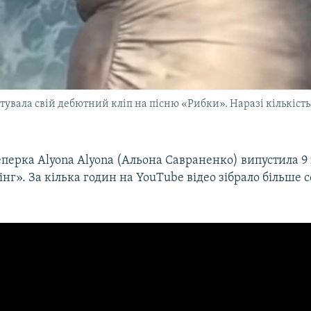
нтувала свій дебютний кліп на пісню «Рибки». Наразі кількість
перка Аlyona Alyona (Альона Савраненко) випустила 9 
інг». За кілька годин на YouTube відео зібрало більше с