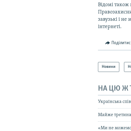
Відомі також 
Правозахисни
завузькі і не
інтернеті.
Поділитис
Новини
Н
НА ЦЮ Ж
Українська спі
Майже третина 
«Ми не можемо 