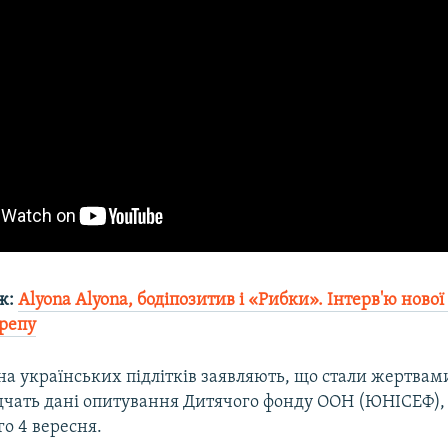
ж:
Alyona Alyona, бодіпозитив і «Рибки». Інтерв'ю нової
 репу
а українських підлітків заявляють, що стали жертвам
відчать дані опитування Дитячого фонду ООН (ЮНІСЕФ),
о 4 вересня.