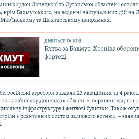
ний кордон Донецької та Луганської областей і основн
, крім Бахмутського, на веденні наступальних дій на
, Мар’їнському та Шахтарському напрямках.
ДИВІТЬСЯ ТАКОЖ:
Битва за Бахмут. Хроніка оборони
фортеці
и російські агресори завдали 23 авіаційних та 4 раке
 та Слов’янську Донецької області. Є поранені мирні г
ивільну інфраструктуру і житлові будинки. Також оку
стріли з реактивних систем залпового вогню», – заявил
.