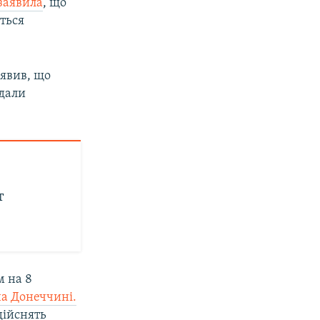
заявила
, що
ється
явив, що
 дали
т
м на 8
а Донеччині.
дійснять