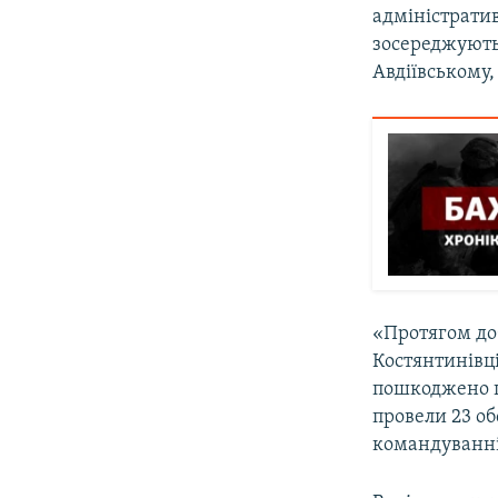
адміністратив
зосереджують
Авдіївському
«Протягом доб
Костянтинівці
пошкоджено ц
провели 23 об
командуванні