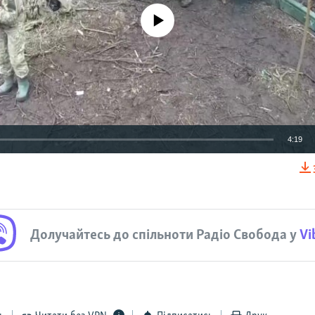
No media source currently available
4:19
EMBED
Долучайтесь до спільноти Радіо Свобода у
Vi
Auto
240p
360p
480p
720p
1080p