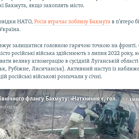
і Бахмута, якщо захоплять місто.
звідки НАТО,
Росія втрачає поблизу Бахмута
в п’ятеро 
 Україна.
вжує залишатися головною гарячою точкою на фронті.
істо російські війська здійснюють з липня 2022 року, к
вати велику агломерацію в сусідній Луганській області
ьк, Рубіжне, Лисичанськ). Активний наступ із наближ
ій російські військові розпочали у січні.
Оборонці північного флангу Бахмуту: «Натхнення є, головне – патрони та снаряди»
EMB
Свобода