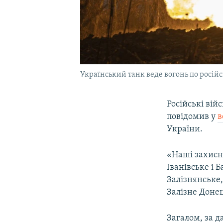
Український танк веде вогонь по російс
Російські вій
повідомив у
в
України.
«Наші захисн
Іванівське і 
Залізнянське
Залізне Донец
Загалом, за 