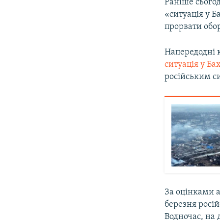
Раніше сього
«ситуація у Б
прорвати обо
Напередодні 
ситуація у Ба
російським си
За оцінками 
березня росій
Водночас, на 