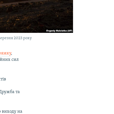
березня 2023 року
рямку
,
ойних сил
тів
 Дружба та
 виходу на