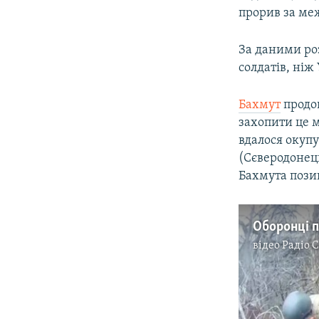
прорив за меж
За даними ро
солдатів, ніж
Бахмут
продо
захопити це м
вдалося окупу
(Сєверодонец
Бахмута позиц
відео
Радіо 