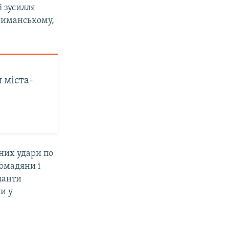
і зусилля
 Лиманському,
 міста-
тних удари по
ромадяни і
панти
и у