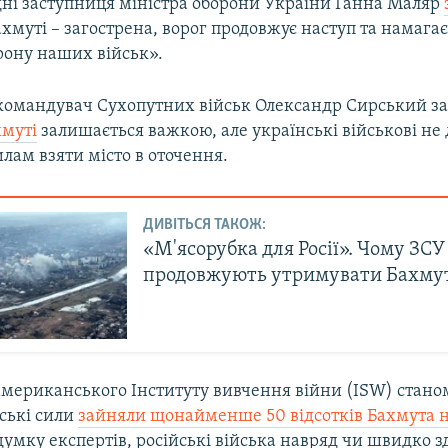
дні заступниця міністра оборони України Ганна Маляр
ахмуті – загострена, ворог продовжує наступ та намага
рону наших військ».
командувач Сухопутних військ Олександр Сирський за
хмуті
залишається важкою, але українські військові не
лам взяти місто в оточення.
ДИВІТЬСЯ ТАКОЖ:
«М'ясорубка для Росії». Чому ЗСУ
продовжують утримувати Бахму
американського Інституту вивчення війни (ISW) стано
ські сили
зайняли щонайменше 50 відсотків Бахмута н
думку експертів, російські війська навряд чи швидко з