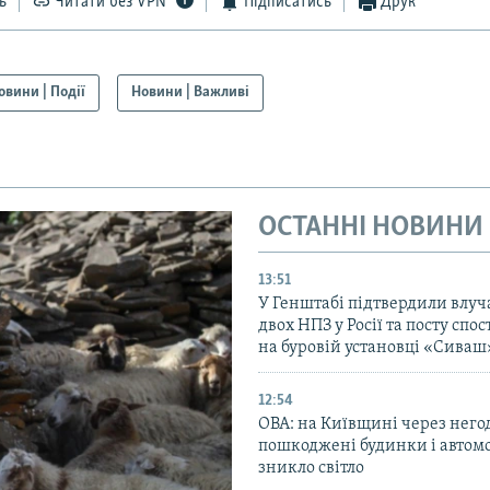
ь
Читати без VPN
Підписатись
Друк
овини | Події
Новини | Важливі
ОСТАННІ НОВИНИ
13:51
У Генштабі підтвердили влуч
двох НПЗ у Росії та посту сп
на буровій установці «Сиваш
12:54
ОВА: на Київщині через него
пошкоджені будинки і автомо
зникло світло