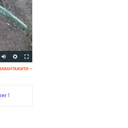
Auto
240p
ЗАВАНТАЖИТИ
SHARE
360p
480p
ber
!
720p
1080p
px
width