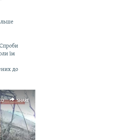
більше
 Спроби
оли їм
ених до
ED
SHARE