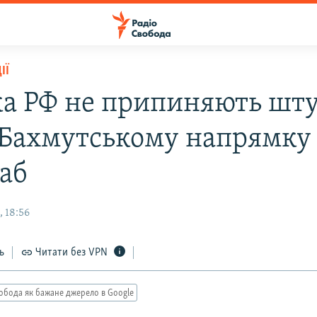
ІЇ
ка РФ не припиняють шт
а Бахмутському напрямку
аб
 18:56
ь
Читати без VPN
обода як бажане джерело в Google