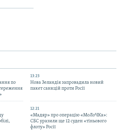
13:23
ання по
Нова Зеландія запровадила новий
остереження
пакет санкцій проти Росії
»
12:21
ду
«Мадяр» про операцію «МоЛоЧКа»:
білі,
СБС уразили ще 12 суден «тіньового
флоту» Росії