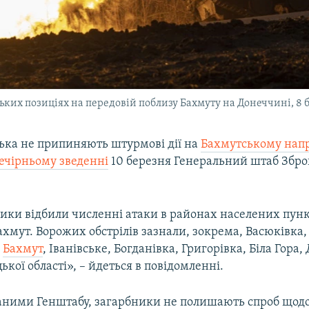
ьких позиціях на передовій поблизу Бахмуту на Донеччині, 8 
ська не припиняють штурмові дії на
Бахмутському нап
ечірньому зведенні
10 березня Генеральний штаб Збр
ики відбили численні атаки в районах населених пунк
Бахмут. Ворожих обстрілів зазнали, зокрема, Васюківка,
,
Бахмут
, Іванівське, Богданівка, Григорівка, Біла Гора,
ької області», – йдеться в повідомленні.
даними Генштабу, загарбники не полишають спроб щодо