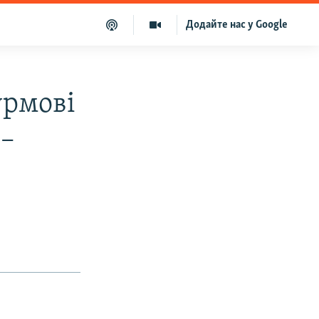
Додайте нас у Google
урмові
 –