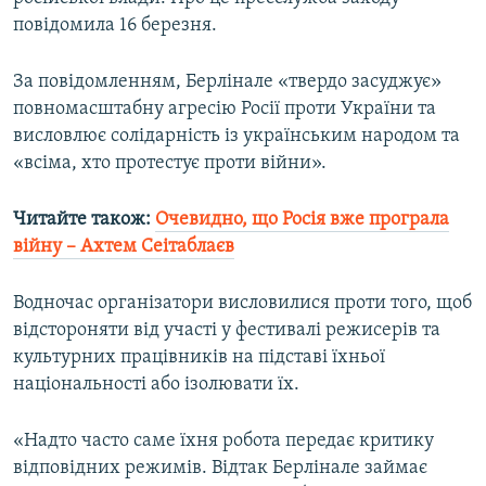
Усі сайти RFE/RL
повідомила 16 березня.
За повідомленням, Берлінале «твердо засуджує»
повномасштабну агресію Росії проти України та
висловлює солідарність із українським народом та
«всіма, хто протестує проти війни».
Читайте також:
Очевидно, що Росія вже програла
війну – Ахтем Сеітаблаєв
Водночас організатори висловилися проти того, щоб
відстороняти від участі у фестивалі режисерів та
культурних працівників на підставі їхньої
національності або ізолювати їх.
«Надто часто саме їхня робота передає критику
відповідних режимів. Відтак Берлінале займає