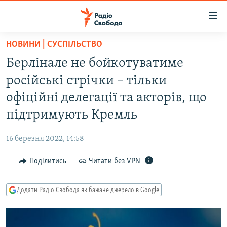
Доступність
посилання
Перейти
НОВИНИ | СУСПІЛЬСТВО
до
РАДІО СВОБОДА – 70 РОКІВ
Берлінале не бойкотуватиме
основного
ВСЕ ЗА ДОБУ
матеріалу
російські стрічки – тільки
СТАТТІ
Перейти
офіційні делегації та акторів, що
до
ВІЙНА
ПОЛІТИКА
підтримують Кремль
основної
РОСІЙСЬКА «ФІЛЬТРАЦІЯ»
ЕКОНОМІКА
навігації
16 березня 2022, 14:58
Перейти
ДОНБАС.РЕАЛІЇ
СУСПІЛЬСТВО
до
Поділитись
Читати без VPN
КРИМ.РЕАЛІЇ
КУЛЬТУРА
пошуку
ТИ ЯК?
СПОРТ
Додати Радіо Свобода як бажане джерело в Google
СХЕМИ
УКРАЇНА
КИТАЙ.ВИКЛИКИ
СВІТ