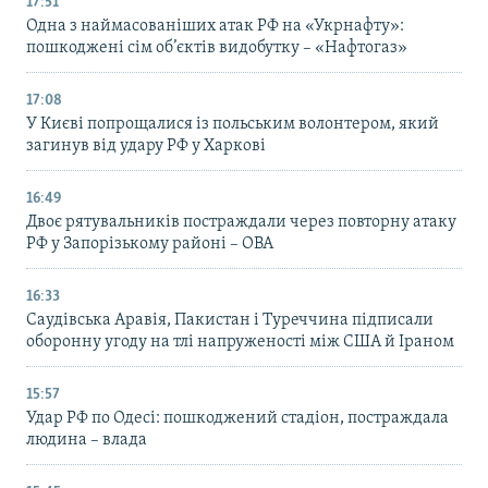
17:51
Одна з наймасованіших атак РФ на «Укрнафту»:
пошкоджені сім об’єктів видобутку – «Нафтогаз»
17:08
У Києві попрощалися із польським волонтером, який
загинув від удару РФ у Харкові
16:49
Двоє рятувальників постраждали через повторну атаку
РФ у Запорізькому районі – ОВА
16:33
Саудівська Аравія, Пакистан і Туреччина підписали
оборонну угоду на тлі напруженості між США й Іраном
15:57
Удар РФ по Одесі: пошкоджений стадіон, постраждала
людина – влада