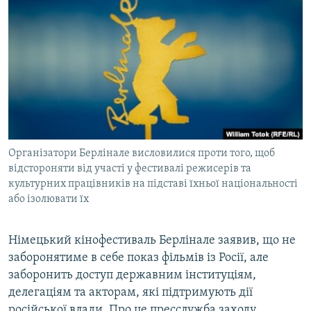
МУЛЬТИМЕДІА
ФОТО
СПЕЦПРОЄКТИ
ПОДКАСТИ
КРИМ РЕАЛІЇ
РУС
Організатори Берлінале висловилися проти того, щоб
УКР
відстороняти від участі у фестивалі режисерів та
культурних працівників на підставі їхньої національності
КТАТ
або ізолювати їх
ДОЛУЧАЙСЯ!
Німецький кінофестиваль Берлінале заявив, що не
заборонятиме в себе показ фільмів із Росії, але
заборонить доступ державним інституціям,
делегаціям та акторам, які підтримують дії
російської влади. Про це пресслужба заходу