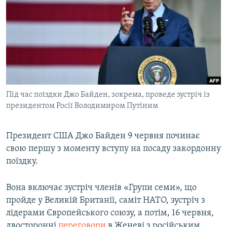
МУЛЬТИМЕДІА
ФОТО
СПЕЦПРОЄКТИ
ПОДКАСТИ
КРИМ РЕАЛІЇ
Під час поїздки Джо Байден, зокрема, проведе зустріч із
РУС
президентом Росії Володимиром Путіним
УКР
Президент США Джо Байден 9 червня починає
КТАТ
свою першу з моменту вступу на посаду закордонну
поїздку.
ДОЛУЧАЙСЯ!
Вона включає зустріч членів «Групи семи», що
пройде у Великій Британії, саміт НАТО, зустріч з
лідерами Європейського союзу, а потім, 16 червня,
двосторонні
переговори
в Женеві з російським