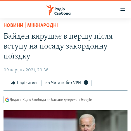
Доступність
посилання
Перейти
НОВИНИ | МІЖНАРОДНІ
до
РАДІО СВОБОДА – 70 РОКІВ
Байден вирушає в першу після
основного
ВСЕ ЗА ДОБУ
матеріалу
вступу на посаду закордонну
СТАТТІ
Перейти
поїздку
до
ВІЙНА
ПОЛІТИКА
основної
09 червня 2021, 20:38
РОСІЙСЬКА «ФІЛЬТРАЦІЯ»
ЕКОНОМІКА
навігації
Перейти
Поділитись
Читати без VPN
ДОНБАС.РЕАЛІЇ
СУСПІЛЬСТВО
до
КРИМ.РЕАЛІЇ
КУЛЬТУРА
пошуку
Додати Радіо Свобода як бажане джерело в Google
ТИ ЯК?
СПОРТ
СХЕМИ
УКРАЇНА
КИТАЙ.ВИКЛИКИ
СВІТ