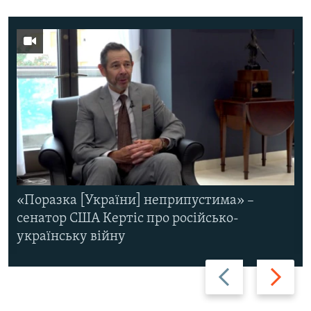
«Поразка [України] неприпустима» –
сенатор США Кертіс про російсько-
українську війну
Назад
Вперед