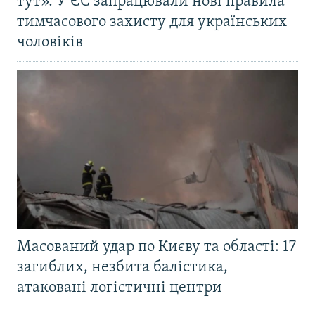
тут». У ЄС запрацювали нові правила
тимчасового захисту для українських
чоловіків
Масований удар по Києву та області: 17
загиблих, незбита балістика,
атаковані логістичні центри