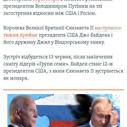
Усі сайти RFE/RL
президентом Володимиром Путіним на тлі
загострення відносин між США і Росією.
Королева Великої Британії Єлизавета ІІ
наступного
тижня прийме
президента США Джо Байдена і
його дружину Джил у Віндзорському замку.
Зустріч відбудеться 13 червня, після закінчення
саміту лідерів «Групи семи». Байден стане 12-м
президентом США, з яким Єлизавета ІІ зустрінеться
як монарх.