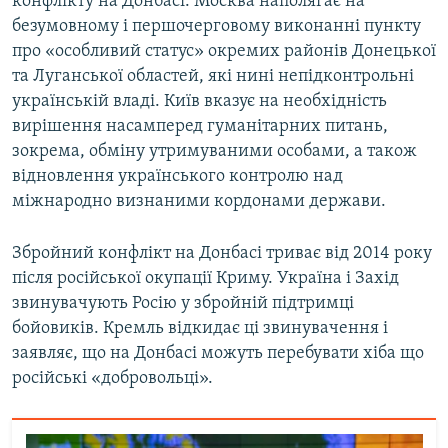
конфлікту на Донбасі. Москва наполягає на
безумовному і першочерговому виконанні пункту
про «особливий статус» окремих районів Донецької
та Луганської областей, які нині непідконтрольні
українській владі. Київ вказує на необхідність
вирішення насамперед гуманітарних питань,
зокрема, обміну утримуваними особами, а також
відновлення українського контролю над
міжнародно визнаними кордонами держави.
Збройний конфлікт на Донбасі триває від 2014 року
після російської окупації Криму. Україна і Захід
звинувачують Росію у збройній підтримці
бойовиків. Кремль відкидає ці звинувачення і
заявляє, що на Донбасі можуть перебувати хіба що
російські «добровольці».