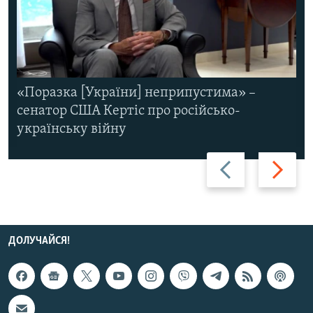
«Поразка [України] неприпустима» –
сенатор США Кертіс про російсько-
українську війну
Назад
Вперед
ДОЛУЧАЙСЯ!