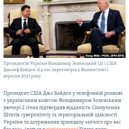
МУЛЬТИМЕДІА
ФОТО
СПЕЦПРОЄКТИ
ПОДКАСТИ
КРИМ РЕАЛІЇ
РУС
Президенти України Володимир Зеленський (л) і США
УКР
Джозеф Байден під час переговорів у Вашингтоні 1
вересня 2021 року
КТАТ
Президент США Джо Байден у телефонній розмові
ДОЛУЧАЙСЯ!
з українським колегою Володимиром Зеленським
увечері 2 січня підтвердив відданість Сполучених
Штатів суверенітету та територіальній цілісності
України та дотримання принципу «нічого про вас