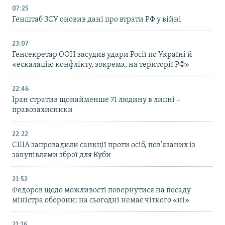
07:25
Генштаб ЗСУ оновив дані про втрати РФ у війні
23:07
Генсекретар ООН засудив удари Росії по Україні й
«ескалацію конфлікту, зокрема, на території РФ»
22:46
Іран стратив щонайменше 71 людину в липні –
правозахисники
22:22
США запровадили санкції проти осіб, пов’язаних із
закупівлями зброї для Куби
21:52
Федоров щодо можливості повернутися на посаду
міністра оборони: на сьогодні немає чіткого «ні»
21:16