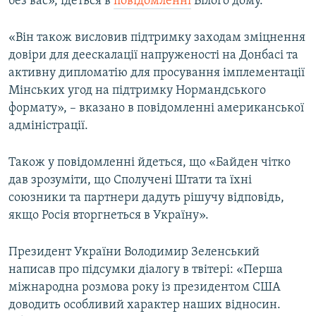
без вас», ідеться в
повідомленні
Білого дому.
Усі сайти RFE/RL
«Він також висловив підтримку заходам зміцнення
довіри для деескалації напруженості на Донбасі та
активну дипломатію для просування імплементації
Мінських угод на підтримку Нормандського
формату», – вказано в повідомленні американської
адміністрації.
Також у повідомленні йдеться, що «Байден чітко
дав зрозуміти, що Сполучені Штати та їхні
союзники та партнери дадуть рішучу відповідь,
якщо Росія вторгнеться в Україну».
Президент України Володимир Зеленський
написав про підсумки діалогу в твітері: «Перша
міжнародна розмова року із президентом США
доводить особливий характер наших відносин.