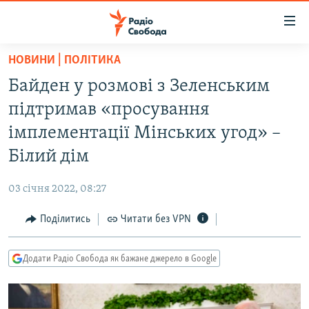
Доступність
посилання
Перейти
НОВИНИ | ПОЛІТИКА
до
РАДІО СВОБОДА – 70 РОКІВ
Байден у розмові з Зеленським
основного
ВСЕ ЗА ДОБУ
матеріалу
підтримав «просування
СТАТТІ
Перейти
імплементації Мінських угод» –
до
ВІЙНА
ПОЛІТИКА
Білий дім
основної
РОСІЙСЬКА «ФІЛЬТРАЦІЯ»
ЕКОНОМІКА
навігації
03 січня 2022, 08:27
Перейти
ДОНБАС.РЕАЛІЇ
СУСПІЛЬСТВО
до
Поділитись
Читати без VPN
КРИМ.РЕАЛІЇ
КУЛЬТУРА
пошуку
ТИ ЯК?
СПОРТ
Додати Радіо Свобода як бажане джерело в Google
СХЕМИ
УКРАЇНА
КИТАЙ.ВИКЛИКИ
СВІТ